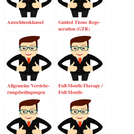
Aus­schluss­klau­sel
Gui­ded Tis­sue Rege­
ne­ra­ti­on (GTR)
All­ge­mei­ne Ver­si­che­
Full-Mouth-The­ra­­py /
rungs­be­din­gun­gen
Full-Mouth-
(AVB)
Desinfection