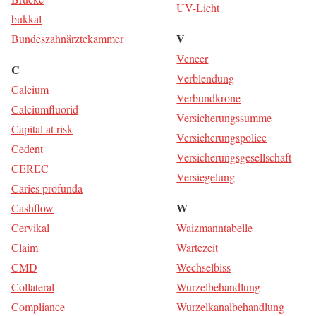
UV-Licht
buk­kal
V
Bun­des­zahn­ärz­te­kam­mer
Veneer
C
Ver­blen­dung
Cal­ci­um
Ver­bund­kro­ne
Cal­ci­um­fluo­rid
Ver­si­che­rungs­sum­me
Capi­tal at risk
Ver­si­che­rungs­po­li­ce
Cedent
Ver­si­che­rungs­ge­sell­schaft
CEREC
Ver­sie­ge­lung
Caries pro­fun­da
W
Cash­flow
Cer­vi­kal
Waiz­mann­ta­bel­le
Cla­im
War­te­zeit
CMD
Wech­s­elbiss
Col­la­te­ral
Wur­zel­be­hand­lung
Com­pli­ance
Wur­zel­ka­nal­be­hand­lung