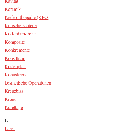
Kavi­tät
Kera­mik
Kie­fer­or­tho­pä­die (KFO)
Knir­scher­schie­ne
Kof­fer­dam-Folie
Kom­po­si­te
Kon­kre­men­te
Kon­sil­li­um
Kos­ten­plan
Konus­kro­ne
kos­me­ti­sche Ope­ra­tio­nen
Kreuz­biss
Kro­ne
Küret­ta­ge
L
Laser