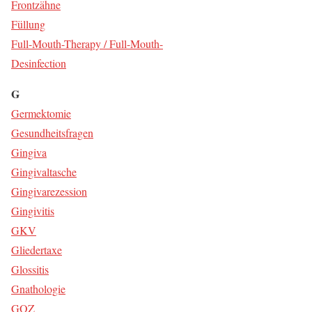
Front­zäh­ne
Fül­lung
Full-Mouth-The­ra­py / Full-Mouth-
Desinfection
G
Ger­mek­to­mie
Gesund­heits­fra­gen
Gin­gi­va
Gin­gi­val­ta­sche
Gin­gi­va­re­zes­si­on
Gin­gi­vi­tis
GKV
Glie­derta­xe
Glos­si­tis
Gnatho­lo­gie
GOZ