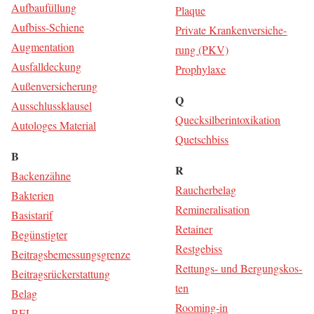
Auf­bau­fül­lung
Plaque
Auf­biss-Schie­ne
Pri­va­te Kran­ken­ver­si­che­
Aug­men­ta­ti­on
rung (PKV)
Aus­fall­de­ckung
Pro­phy­la­xe
Außen­ver­si­che­rung
Q
Aus­schluss­klau­sel
Queck­sil­ber­in­to­xi­ka­ti­on
Auto­lo­ges Material
Quetsch­biss
B
R
Backen­zäh­ne
Rau­cher­be­lag
Bak­te­ri­en
Remi­ne­ra­li­sa­ti­on
Basis­ta­rif
Retai­ner
Begüns­tig­ter
Rest­ge­biss
Bei­trags­be­mes­sungs­gren­ze
Ret­tungs- und Ber­gungs­kos­
Bei­trags­rück­erstat­tung
ten
Belag
Roo­ming-in
BEL