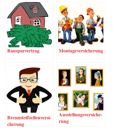
Bau­spar­ver­trag
Mon­ta­ge­ver­si­che­rung
Aus­stel­lungs­ver­si­che­
Brenn­stoff­zel­len­ver­si­
rung
che­rung