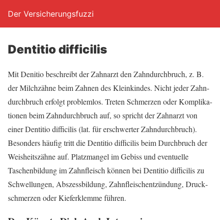
Der Versicherungsfuzzi
Den­ti­tio difficilis
Mit Deni­tio beschreibt der Zahn­arzt den Zahn­durch­bruch, z. B.
der Milch­zäh­ne beim Zah­nen des Klein­kin­des. Nicht jeder Zahn­
durch­bruch erfolgt pro­blem­los. Tre­ten Schmer­zen oder Kom­pli­ka­
tio­nen beim Zahn­durch­bruch auf, so spricht der Zahn­arzt von
einer Den­ti­tio dif­fi­ci­lis (lat. für erschwer­ter Zahn­durch­bruch).
Beson­ders häu­fig tritt die Den­ti­tio dif­fi­ci­lis beim Durch­bruch der
Weis­heits­zäh­ne auf. Platz­man­gel im Gebiss und even­tu­el­le
Taschen­bil­dung im Zahn­fleisch kön­nen bei Den­ti­tio dif­fi­ci­lis zu
Schwel­lun­gen, Abs­zess­bil­dung, Zahn­fleisch­ent­zün­dung, Druck­
schmer­zen oder Kie­fer­klem­me führen.