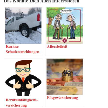
Das Könn­te Dich Auch Interessieren
Kurio­se
Alters­teil­zeit
Schadensmeldungen
Pfle­ge­ver­si­che­rung
Berufs­un­fä­hig­keits­
ver­si­che­rung