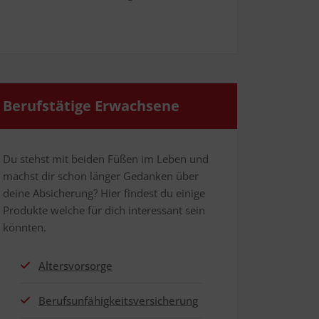
Berufs­tä­ti­ge Erwachsene
Du stehst mit bei­den Füßen im Leben und
machst dir schon län­ger Gedan­ken über
dei­ne Absi­che­rung? Hier fin­dest du eini­ge
Pro­duk­te wel­che für dich inter­es­sant sein
könnten.
Alters­vor­sor­ge
Berufs­un­fä­hig­keits­ver­si­che­rung