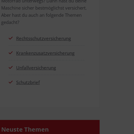
Motor­rad unter­wegs? Dann hast du dei­ne
Maschi­ne sicher best­mög­lichst ver­si­chert.
Aber hast du auch an fol­gen­de The­men
gedacht?
Rechts­schutz­ver­si­che­rung
Kran­ken­zu­satz­ver­si­che­rung
Unfall­ver­si­che­rung
Schutz­brief
Neus­te Themen