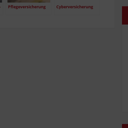
­
Pfle­ge­ver­si­che­rung
Cyber­ver­si­che­rung