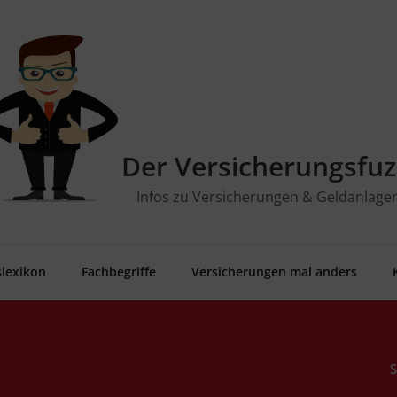
Der Versicherungsfuz
Infos zu Versicherungen & Geldanlage
­le­xi­kon
Fach­be­grif­fe
Ver­si­che­run­gen mal anders
S