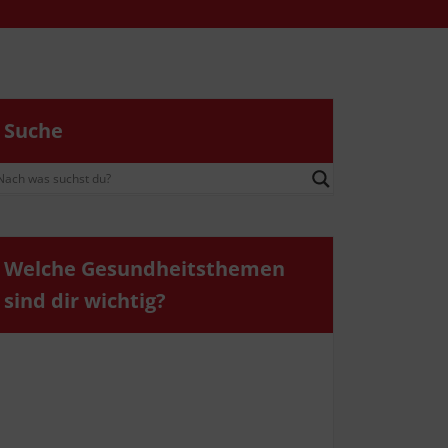
Suche
Wel­che Gesund­heits­the­men
sind dir wichtig?