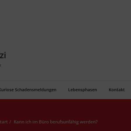
zi
n
Kurio­se Schadensmeldungen
Lebens­pha­sen
Kon­takt
tart
Kann ich im Büro berufs­un­fä­hig werden?