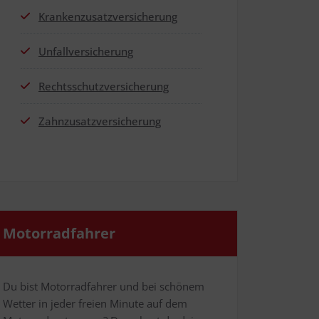
Kran­ken­zu­satz­ver­si­che­rung
Unfall­ver­si­che­rung
Rechts­schutz­ver­si­che­rung
Zahn­zu­satz­ver­si­che­rung
Motor­rad­fah­rer
Du bist Motor­rad­fah­rer und bei schö­nem
Wet­ter in jeder frei­en Minu­te auf dem