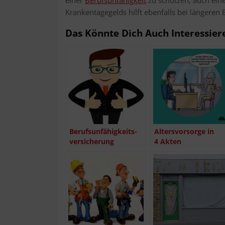
Kran­ken­ta­ge­gelds hilft eben­falls bei län­ge­ren
Das Könn­te Dich Auch Interessier
Berufs­un­fä­hig­keits­
Alters­vor­sor­ge in
ver­si­che­rung
4 Akten