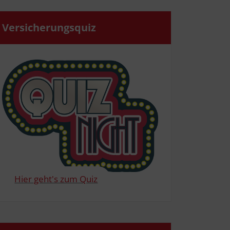
Ver­si­che­rungs­quiz
Hier geht's zum Quiz