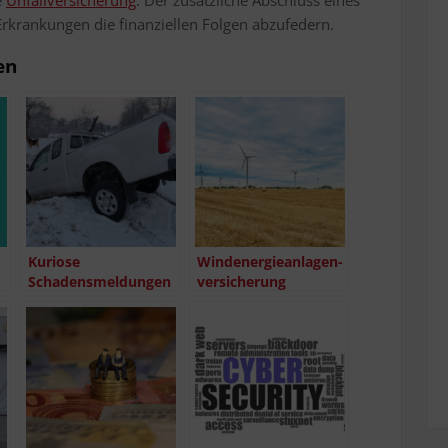
 Erkran­kun­gen die finan­zi­el­len Fol­gen abzufedern.
en
Kurio­se
Wind­ener­gie­an­la­gen­
Schadensmeldungen
ver­si­che­rung