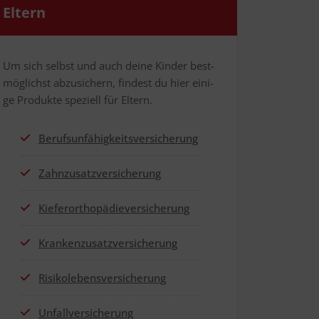
Eltern
Um sich selbst und auch dei­ne Kin­der best­
mög­lichst abzu­si­chern, fin­dest du hier eini­
ge Pro­duk­te spe­zi­ell für Eltern.
Berufs­un­fä­hig­keits­ver­si­che­rung
Zahn­zu­satz­ver­si­che­rung
Kie­fer­or­tho­pä­die­ver­si­che­rung
Kran­ken­zu­satz­ver­si­che­rung
Risi­ko­le­bens­ver­si­che­rung
Unfall­ver­si­che­rung