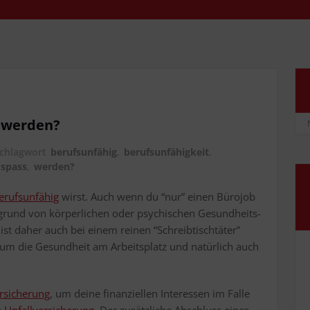
g werden?
chlagwort
berufsunfähig
,
berufsunfähigkeit
,
spass
,
werden?
erufs­un­fä­hig
wirst. Auch wenn du “nur” einen Büro­job
grund von kör­per­li­chen oder psy­chi­schen Gesund­heits­
 ist daher auch bei einem rei­nen “Schreib­tisch­tä­ter”
n um die Gesund­heit am Arbeits­platz und natür­lich auch
r­si­che­rung
, um dei­ne finan­zi­el­len Inter­es­sen im Fal­le
e
Unfall­ver­si­che­rung
. Der zusätz­li­che Abschluss eines