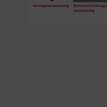
Mon­ta­ge­ver­si­che­rung
Betriebs­schlie­ßungs
ver­si­che­rung