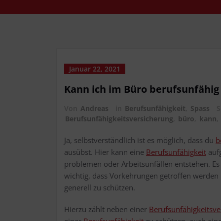
Januar 22, 2021
Kann ich im Büro berufs­un­fä­hi
Von
Andreas
in
Berufsunfähigkeit
,
Spass
S
Berufsunfähigkeitsversicherung
,
büro
,
kann
,
Ja, selbst­ver­ständ­lich ist es mög­lich, dass du
b
aus­übst. Hier kann eine
Berufs­un­fä­hig­keit
auf­
pro­ble­men oder Arbeits­un­fäl­len ent­ste­hen. Es
wich­tig, dass Vor­keh­run­gen getrof­fen wer­de
gene­rell zu schützen.
Hier­zu zählt neben einer
Berufs­un­fä­hig­keits­ve
einer
Berufs­un­fä­hig­keit
zu schüt­zen, auch ein