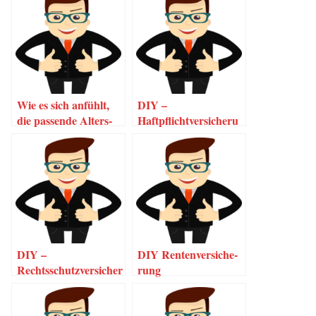
Wie es sich anfühlt,
DIY –
die pas­sen­de Alters­
Haftpflichtversicheru
vor­sor­ge gefun­den
ng
zu haben…
DIY –
DIY Ren­ten­ver­si­che­
Rechtsschutzversicher
rung
ung