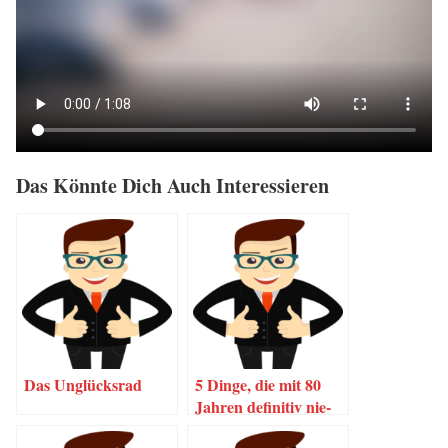
Das Könn­te Dich Auch Interessieren
Das Unglücks­rad
5 Din­ge, die mit 80
Jah­ren defi­ni­tiv nie­
mand sagen wird.