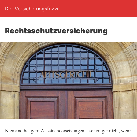
Der Versicherungsfuzzi
Rechts­schutz­ver­si­che­rung
Nie­mand hat gern Aus­ein­an­der­set­zun­gen – schon gar nicht, wenn