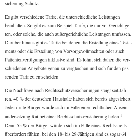
si­che­rung Schutz.
Es gibt ver­schie­de­ne Tari­fe, die unter­schied­li­che Leis­tun­gen
beinhal­ten. So gibt es zum Bei­spiel Tari­fe, die nur vor Gericht gel­
ten, oder sol­che, die auch außer­ge­richt­li­che Leis­tun­gen umfas­sen.
Dar­über hin­aus gibt es Tari­fe bei denen die Erstel­lung eines Tes­ta­
ments oder die Erstel­lung von Vor­sor­ge­voll­mach­ten oder auch
Pati­en­ten­ver­fü­gun­gen inklu­si­ve sind. Es lohnt sich daher, die ver­
schie­de­nen Ange­bo­te genau zu ver­glei­chen und sich für den pas­
sen­den Tarif zu entscheiden.
Die Nach­fra­ge nach Rechts­schutz­ver­si­che­run­gen steigt seit Jah­
ren. 40 % der deut­schen Haus­hal­te haben sich bereits abge­si­chert.
Jeder drit­te Bür­ger wür­de sich im Fal­le einer recht­li­chen Aus­ein­
1
an­der­set­zung Rat bei einer Rechts­schutz­ver­si­che­rung holen.
Denn 55 % der Bür­ger wür­den sich im Fal­le eines Rechts­streits
über­for­dert füh­len, bei den 18- bis 29-Jäh­ri­gen sind es sogar 64