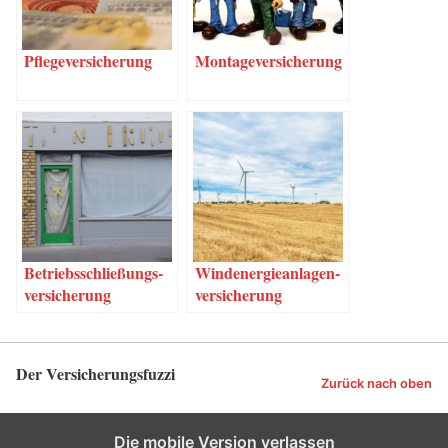
Pfle­ge­ver­si­che­rung
Mon­ta­ge­ver­si­che­rung
Betriebs­schlie­ßungs­
Wind­ener­gie­an­la­gen­
ver­si­che­rung
ver­si­che­rung
Der Versicherungsfuzzi
Zurück nach oben
Die mobile Version verlassen