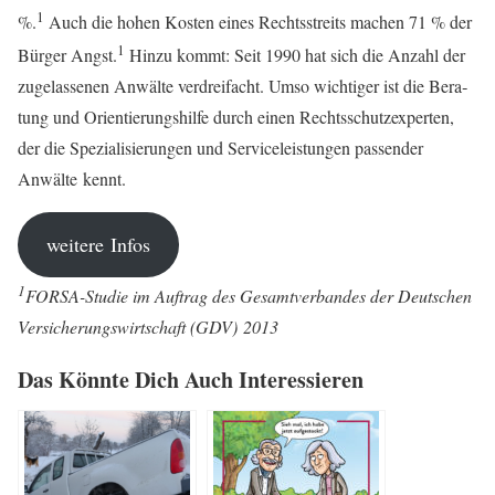
1
%.
Auch die hohen Kos­ten eines Rechts­streits machen 71 % der
1
Bür­ger Angst.
Hin­zu kommt: Seit 1990 hat sich die Anzahl der
zuge­las­se­nen Anwäl­te ver­drei­facht. Umso wich­ti­ger ist die Bera­
tung und Ori­en­tie­rungs­hil­fe durch einen Rechts­schutz­ex­per­ten,
der die Spe­zia­li­sie­run­gen und Ser­vice­leis­tun­gen pas­sen­der
Anwäl­te kennt.
wei­te­re Infos
1
FOR­SA-Stu­die im Auf­trag des Gesamt­ver­ban­des der Deut­schen
Ver­si­che­rungs­wirt­schaft (GDV) 2013
Das Könn­te Dich Auch Interessieren