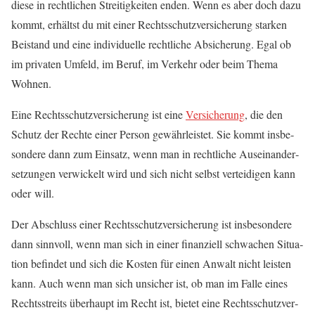
die­se in recht­li­chen Strei­tig­kei­ten enden. Wenn es aber doch dazu
kommt, erhältst du mit einer Rechts­schutz­ver­si­che­rung star­ken
Bei­stand und eine indi­vi­du­el­le recht­li­che Absi­che­rung. Egal ob
im pri­va­ten Umfeld, im Beruf, im Ver­kehr oder beim The­ma
Wohnen.
Eine Rechts­schutz­ver­si­che­rung ist eine
Ver­si­che­rung
, die den
Schutz der Rech­te einer Per­son gewähr­leis­tet. Sie kommt ins­be­
son­de­re dann zum Ein­satz, wenn man in recht­li­che Aus­ein­an­der­
set­zun­gen ver­wi­ckelt wird und sich nicht selbst ver­tei­di­gen kann
oder will.
Der Abschluss einer Rechts­schutz­ver­si­che­rung ist ins­be­son­de­re
dann sinn­voll, wenn man sich in einer finan­zi­ell schwa­chen Situa­
ti­on befin­det und sich die Kos­ten für einen Anwalt nicht leis­ten
kann. Auch wenn man sich unsi­cher ist, ob man im Fal­le eines
Rechts­streits über­haupt im Recht ist, bie­tet eine Rechts­schutz­ver­