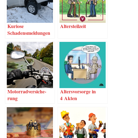
Kurio­se
Alters­teil­zeit
Schadensmeldungen
Motor­rad­ver­si­che­
Alters­vor­sor­ge in
rung
4 Akten