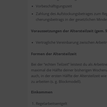
Vor­be­schäf­ti­gungs­zeit
Zah­lung des Auf­sto­ckungs­be­tra­ges zum Regel
che­rungs­bei­trags in der gesetz­li­chen Min
Vor­aus­set­zun­gen der Alters­teil­zeit (gem. 
Ver­trag­li­che Ver­ein­ba­rung zwi­schen Arbei
For­men der Altersteilzeit
Bei der “ech­ten Teil­zeit” leis­test du als Arbeit
maxi­mal die Hälf­te dei­ner bis­he­ri­gen Wochen­ar
auch, in der ers­ten Hälf­te der Alters­teil­zeit w
zu arbei­ten (s. g. Blockmodell).
Ein­kom­men
Regel­ar­beits­ent­gelt