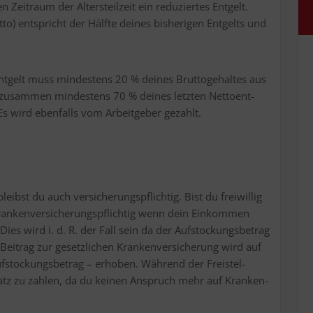
Zeit­raum der Alters­teil­zeit ein redu­zier­tes Ent­gelt.
ut­to) ent­spricht der Hälf­te dei­nes bis­he­ri­gen Ent­gelts und
nt­gelt muss min­des­tens 20 % dei­nes Brut­to­ge­hal­tes aus
m zusam­men min­des­tens 70 % dei­nes letz­ten Net­to­ent­
 Es wird eben­falls vom Arbeit­ge­ber gezahlt.
eibst du auch ver­si­che­rungs­pflich­tig. Bist du frei­wil­lig
ran­ken­ver­si­che­rungs­pflich­tig wenn dein Ein­kom­men
 Dies wird i. d. R. der Fall sein da der Auf­sto­ckungs­be­trag
r Bei­trag zur gesetz­li­chen Kran­ken­ver­si­che­rung wird auf
f­sto­ckungs­be­trag – erho­ben. Wäh­rend der Frei­stel­
s­satz zu zah­len, da du kei­nen Anspruch mehr auf Kran­ken­