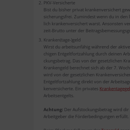
PKV-Ver­si­cher­te
Bist du bis­her pri­vat kran­ken­ver­si­chert ge
si­che­rungs­frei. Zumin­dest wenn du in den let
lich kran­ken­ver­si­chert warst. Ansons­ten ver
zeit-Brut­to unter der Bei­trags­be­mes­sungs­gr
Kranken(tage-)geld
Wirst du arbeits­un­fä­hig wäh­rend der akti­ven
chi­gen Ent­gelt­fort­zah­lung durch dei­nen Ar
ckungs­be­trag. Das von der gesetz­li­chen Kran­
Kran­ken­geld berech­net sich ab der 7. Woche
wird von der gesetz­li­chen Kran­ken­ver­si­che
Ent­gelt­fort­zah­lung direkt von der Arbeits­ag
ken­ver­si­cher­te. Ein pri­va­tes
Kran­ken­ta­ge­ge
Arbeits­ent­gelts.
Ach­tung:
Der Auf­sto­ckungs­be­trag wird di
Arbeit­ge­ber die För­der­be­din­gun­gen erfüllt.