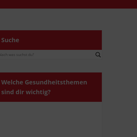
Suche
Wel­che Gesund­heits­the­men
sind dir wichtig?