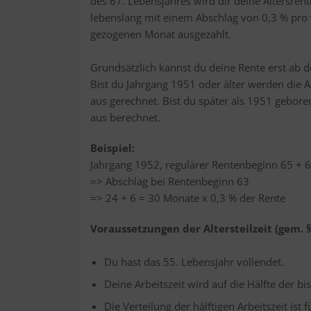
des 67. Lebens­jah­res wird dir dei­ne Alters­ren­t
lebens­lang mit einem Abschlag von 0,3 % pro 
ge­zo­ge­nen Monat aus­ge­zahlt.
Grund­sätz­lich kannst du dei­ne Ren­te erst ab 
Bist du Jahr­gang 1951 oder älter wer­den die Absc
aus gerech­net. Bist du spä­ter als 1951 gebo­ren
aus berechnet.
Bei­spiel:
Jahr­gang 1952, regu­lä­rer Ren­ten­be­ginn 65 + 
=> Abschlag bei Ren­ten­be­ginn 63
=> 24 + 6 = 30 Mona­te x 0,3 % der Rente
Vor­aus­set­zun­gen der Alters­teil­zeit (gem. 
Du hast das 55. Lebens­jahr vollendet.
Dei­ne Arbeits­zeit wird auf die Hälf­te der bis
Die Ver­tei­lung der hälf­ti­gen Arbeits­zeit ist