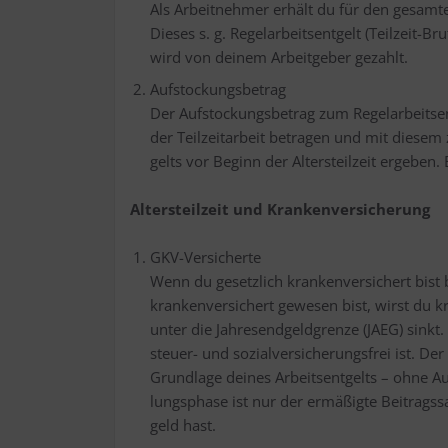
Als Arbeit­neh­mer erhält du für den gesam­ten 
Die­ses s. g. Regel­ar­beits­ent­gelt (Teil­zeit-Br
wird von dei­nem Arbeit­ge­ber gezahlt.
Auf­sto­ckungs­be­trag
Der Auf­sto­ckungs­be­trag zum Regel­ar­beits­e
der Teil­zeit­ar­beit betra­gen und mit die­se
gelts vor Beginn der Alters­teil­zeit erge­ben.
Alters­teil­zeit und Krankenversicherung
GKV-Ver­si­cher­te
Wenn du gesetz­lich kran­ken­ver­si­chert bist bl
kran­ken­ver­si­chert gewe­sen bist, wirst du k
unter die Jah­res­end­geld­gren­ze (JAEG) sinkt.
steu­er- und sozi­al­ver­si­che­rungs­frei ist. De
Grund­la­ge dei­nes Arbeits­ent­gelts – ohne Au
lungs­pha­se ist nur der ermä­ßig­te Bei­trag
geld hast.