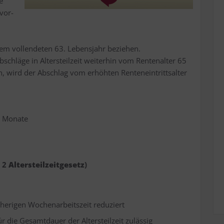
e
vor­
dem voll­ende­ten 63. Lebens­jahr bezie­hen.
hlä­ge in Alters­teil­zeit wei­ter­hin vom Ren­ten­al­ter 65
, wird der Abschlag vom erhöh­ten Ren­ten­ein­tritts­al­ter
6 Mona­te
§ 2
Alters­teil­zeit­ge­setz
)
­he­ri­gen Wochen­ar­beits­zeit reduziert
 für die Gesamt­dau­er der Alters­teil­zeit zulässig