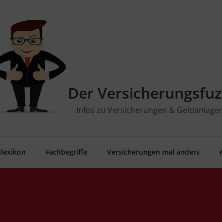
Der Versicherungsfuz
Infos zu Versicherungen & Geldanlage
­le­xi­kon
Fach­be­grif­fe
Ver­si­che­run­gen mal anders