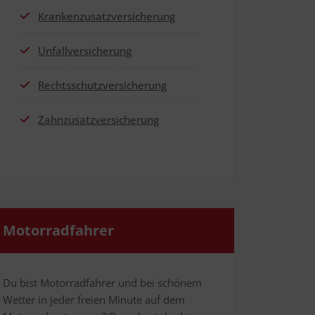
Kran­ken­zu­satz­ver­si­che­rung
Unfall­ver­si­che­rung
Rechts­schutz­ver­si­che­rung
Zahn­zu­satz­ver­si­che­rung
Motor­rad­fah­rer
Du bist Motor­rad­fah­rer und bei schö­nem
Wet­ter in jeder frei­en Minu­te auf dem