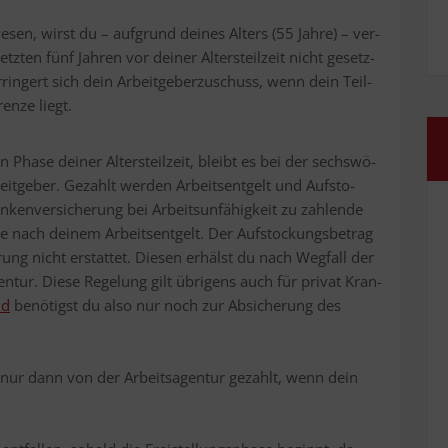
we­sen, wirst du – auf­grund dei­nes Alters (55 Jah­re) – ver­
z­ten fünf Jah­ren vor dei­ner Alters­teil­zeit nicht gesetz­
­rin­gert sich dein Arbeit­ge­ber­zu­schuss, wenn dein Teil­
en­ze liegt.
 Pha­se dei­ner Alters­teil­zeit, bleibt es bei der sechs­wö­
beit­ge­ber. Gezahlt wer­den Arbeits­ent­gelt und Auf­sto­
ken­ver­si­che­rung bei Arbeits­un­fä­hig­keit zu zah­len­de
 nach dei­nem Arbeits­ent­gelt. Der Auf­sto­ckungs­be­trag
­rung nicht erstat­tet. Die­sen erhälst du nach Weg­fall der
en­tur. Die­se Rege­lung gilt übri­gens auch für pri­vat Kran­
ld
benö­tigst du also nur noch zur Absi­che­rung des
r nur dann von der Arbeits­agen­tur gezahlt, wenn dein