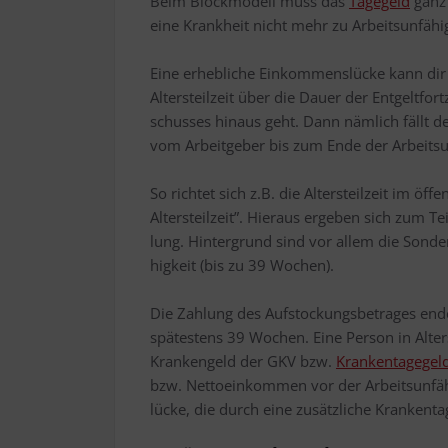
Beim Block­mo­dell muss das
Tage­geld
ganz e
eine Krank­heit nicht mehr zu Arbeits­un­fä­h
Eine erheb­li­che Ein­kom­mens­lü­cke kann dir
Alters­teil­zeit über die Dau­er der Ent­gelt­for
schus­ses hin­aus geht. Dann näm­lich fällt der
vom Arbeit­ge­ber bis zum Ende der Arbeits­un­f
So rich­tet sich z.B. die Alters­teil­zeit im öf
Alters­teil­zeit”. Hier­aus erge­ben sich zum T
lung. Hin­ter­grund sind vor allem die Son­der­
hig­keit (bis zu 39 Wochen).
Die Zah­lung des Auf­sto­ckungs­be­tra­ges end
spä­tes­tens 39 Wochen. Eine Per­son in Alters­
Kran­ken­geld der GKV bzw.
Kran­ken­ta­ge­gel
bzw. Net­to­ein­kom­men vor der Arbeits­un­fä­
lü­cke, die durch eine zusätz­li­che Kran­ken­ta