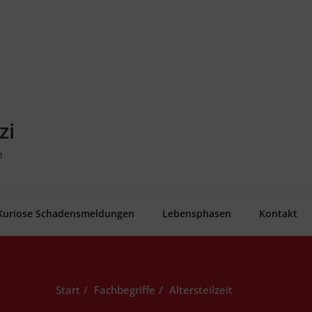
zi
n
Kurio­se Schadensmeldungen
Lebens­pha­sen
Kon­takt
Start
Fachbegriffe
Alters­teil­zeit