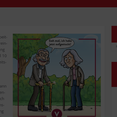
beit­
­ein­
ung
al 10
eits­
dann
Ren­
ich
ns­
ung