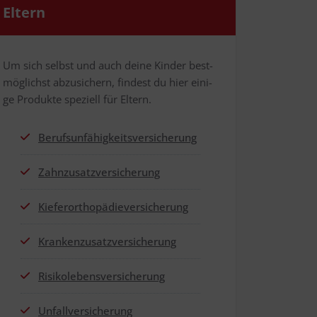
Eltern
Um sich selbst und auch dei­ne Kin­der best­
mög­lichst abzu­si­chern, fin­dest du hier eini­
ge Pro­duk­te spe­zi­ell für Eltern.
Berufs­un­fä­hig­keits­ver­si­che­rung
Zahn­zu­satz­ver­si­che­rung
Kie­fer­or­tho­pä­die­ver­si­che­rung
Kran­ken­zu­satz­ver­si­che­rung
Risi­ko­le­bens­ver­si­che­rung
Unfall­ver­si­che­rung