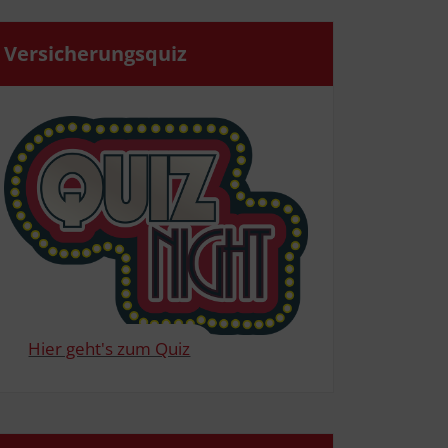
Ver­si­che­rungs­quiz
Hier geht's zum Quiz