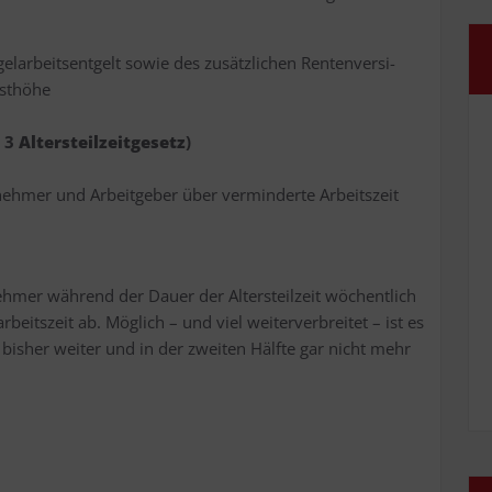
­ar­beits­ent­gelt sowie des zusätz­li­chen Ren­ten­ver­si-
desthöhe
§ 3
Alters­teil­zeit­ge­setz
)
t­neh­mer und Arbeit­ge­ber über ver­min­der­te Arbeitszeit
­neh­mer wäh­rend der Dau­er der Alters­teil­zeit wöchent­lich
­beits­zeit ab. Mög­lich – und viel wei­ter­ver­brei­tet – ist es
ie bis­her wei­ter und in der zwei­ten Hälf­te gar nicht mehr