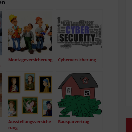
en
Mon­ta­ge­ver­si­che­rung
Cyber­ver­si­che­rung
n
Aus­stel­lungs­ver­si­che­
Bau­spar­ver­trag
rung