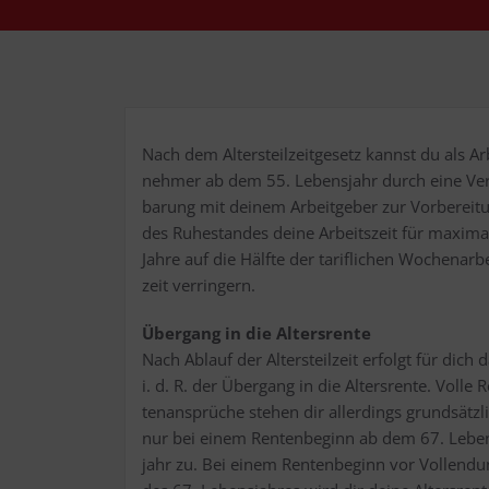
Nach dem Alters­teil­zeit­ge­setz kannst du als Ar
neh­mer ab dem 55. Lebens­jahr durch eine Ver
ba­rung mit dei­nem Arbeit­ge­ber zur Vor­be­rei­t
des Ruhe­stan­des dei­ne Arbeits­zeit für maxi­m
Jah­re auf die Hälf­te der tarif­li­chen Wochen­ar­b
zeit verringern.
Über­gang in die Alters­ren­te
Nach Ablauf der Alters­teil­zeit erfolgt für dich 
i. d. R. der Über­gang in die Alters­ren­te. Vol­le 
ten­an­sprü­che ste­hen dir aller­dings grund­sätz­l
nur bei einem Ren­ten­be­ginn ab dem 67. Lebe
jahr zu. Bei einem Ren­ten­be­ginn vor Voll­end