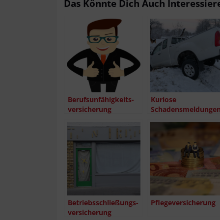
Das Könn­te Dich Auch Interessier
Berufs­un­fä­hig­keits­
Kurio­se
ver­si­che­rung
Schadensmeldunge
Betriebs­schlie­ßungs­
Pfle­ge­ver­si­che­rung
ver­si­che­rung