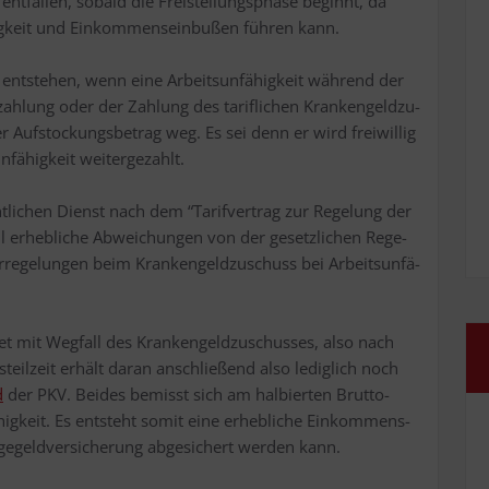
nt­fal­len, sobald die Frei­stel­lungs­pha­se beginnt, da
ig­keit und Ein­kom­mens­ein­bu­ßen füh­ren kann.
 ent­ste­hen, wenn eine Arbeits­un­fä­hig­keit wäh­rend der
t­zah­lung oder der Zah­lung des tarif­li­chen Kran­ken­geld­zu­
 Auf­sto­ckungs­be­trag weg. Es sei denn er wird frei­wil­lig
ä­hig­keit wei­ter­ge­zahlt.
fent­li­chen Dienst nach dem “Tarif­ver­trag zur Rege­lung der
eil erheb­li­che Abwei­chun­gen von der gesetz­li­chen Rege­
re­ge­lun­gen beim Kran­ken­geld­zu­schuss bei Arbeits­un­fä­
et mit Weg­fall des Kran­ken­geld­zu­schus­ses, also nach
teil­zeit erhält dar­an anschlie­ßend also ledig­lich noch
d
der PKV. Bei­des bemisst sich am hal­bier­ten Brut­to-
hig­keit. Es ent­steht somit eine erheb­li­che Ein­kom­mens­
­ge­geld­ver­si­che­rung abge­si­chert wer­den kann.