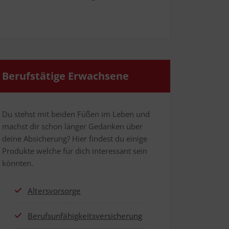
Berufs­tä­ti­ge Erwachsene
Du stehst mit bei­den Füßen im Leben und
machst dir schon län­ger Gedan­ken über
dei­ne Absi­che­rung? Hier fin­dest du eini­ge
Pro­duk­te wel­che für dich inter­es­sant sein
könnten.
Alters­vor­sor­ge
Berufs­un­fä­hig­keits­ver­si­che­rung