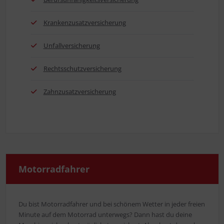
Kran­ken­zu­satz­ver­si­che­rung
Unfall­ver­si­che­rung
Rechts­schutz­ver­si­che­rung
Zahn­zu­satz­ver­si­che­rung
Motor­rad­fah­rer
Du bist Motor­rad­fah­rer und bei schö­nem Wet­ter in jeder frei­en
Minu­te auf dem Motor­rad unter­wegs? Dann hast du dei­ne