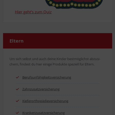
Hier geht's zum Quiz
Eltern
Um sich selbst und auch dei­ne Kin­der best­mög­lichst abzu­si­
chern, fin­dest du hier eini­ge Pro­duk­te spe­zi­ell für Eltern.
Berufs­un­fä­hig­keits­ver­si­che­rung
Zahn­zu­satz­ver­si­che­rung
Kie­fer­or­tho­pä­die­ver­si­che­rung
Kran­ken­zu­satz­ver­si­che­rung