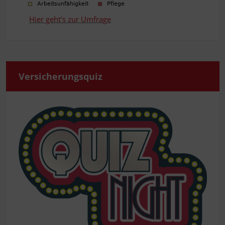
Hier geht's zur Umfrage
Ver­si­che­rungs­quiz