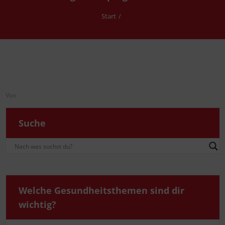
Start
Von
Suche
Wel­che Gesund­heits­the­men sind dir
wichtig?