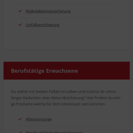
Risi­ko­le­bens­ver­si­che­rung
Unfall­ver­si­che­rung
Berufs­tä­ti­ge Erwachsene
Du stehst mit bei­den Füßen im Leben und machst dir schon
län­ger Gedan­ken über dei­ne Absi­che­rung? Hier fin­dest du eini­
ge Pro­duk­te wel­che für dich inter­es­sant sein könnten.
Alters­vor­sor­ge
Berufs­un­fä­hig­keits­ver­si­che­rung