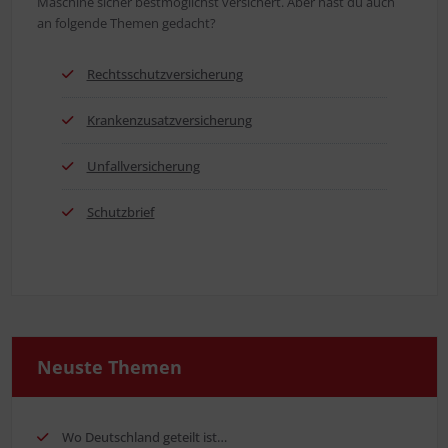
Maschi­ne sicher best­mög­lichst ver­si­chert. Aber hast du auch
an fol­gen­de The­men gedacht?
Rechts­schutz­ver­si­che­rung
Kran­ken­zu­satz­ver­si­che­rung
Unfall­ver­si­che­rung
Schutz­brief
Neus­te Themen
Wo Deutsch­land geteilt ist…