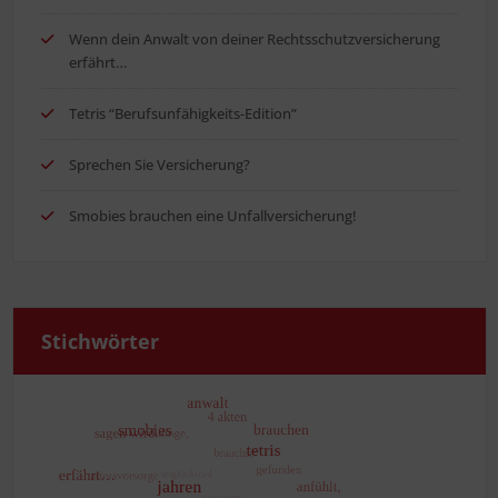
Wenn dein Anwalt von dei­ner Rechts­schutz­ver­si­che­rung
erfährt…
Tetris “Berufs­un­fä­hig­keits-Edi­ti­on”
Spre­chen Sie Versicherung?
Smo­bies brau­chen eine Unfallversicherung!
Stich­wör­ter