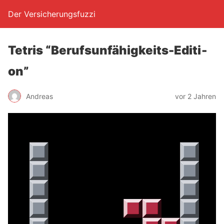
Der Versicherungsfuzzi
Tetris “Berufs­un­fä­hig­keits-Edi­ti­
on”
Andreas
vor 2 Jahren