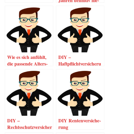
Jah­ren defi­ni­tiv nie­
mand sagen wird.
Wie es sich anfühlt,
DIY –
die pas­sen­de Alters­
Haftpflichtversicheru
vor­sor­ge gefun­den
ng
zu haben…
DIY –
DIY Ren­ten­ver­si­che­
Rechtsschutzversicher
rung
ung