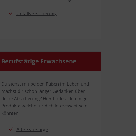
Unfall­ver­si­che­rung
Berufs­tä­ti­ge Erwachsene
Du stehst mit bei­den Füßen im Leben und
machst dir schon län­ger Gedan­ken über
dei­ne Absi­che­rung? Hier fin­dest du eini­ge
Pro­duk­te wel­che für dich inter­es­sant sein
könnten.
Alters­vor­sor­ge