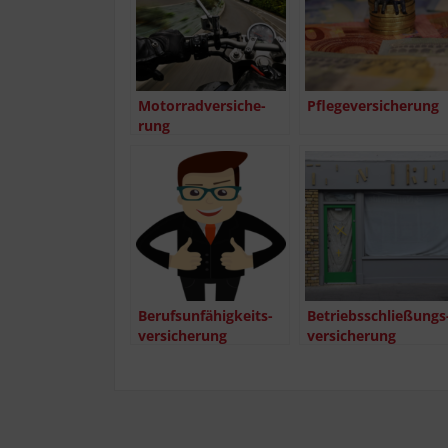
Motor­rad­ver­si­che­
Pfle­ge­ver­si­che­rung
rung
Berufs­un­fä­hig­keits­
Betriebs­schlie­ßungs
ver­si­che­rung
ver­si­che­rung