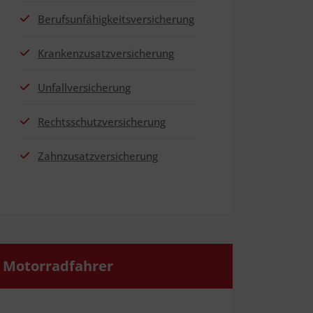
Berufs­un­fä­hig­keits­ver­si­che­rung
Kran­ken­zu­satz­ver­si­che­rung
Unfall­ver­si­che­rung
Rechts­schutz­ver­si­che­rung
Zahn­zu­satz­ver­si­che­rung
Motor­rad­fah­rer