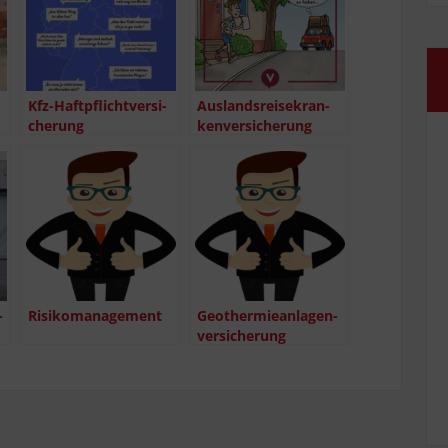
Kfz-Haf­t­pflich­t­­ver­­­si­
Aus­lands­rei­se­kran­
che­rung
ken­ver­si­che­rung
­
Risi­ko­ma­nage­ment
Geo­ther­mie­an­la­gen­
ver­si­che­rung