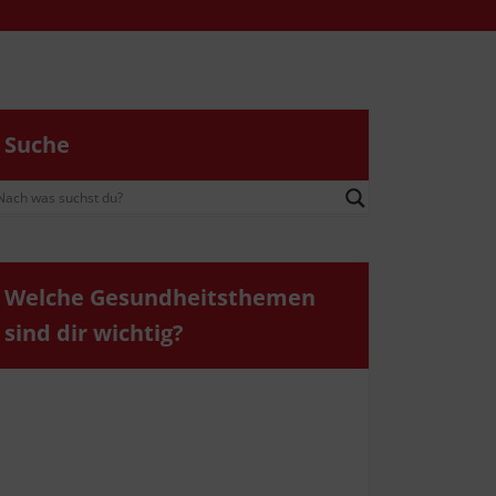
Suche
Wel­che Gesund­heits­the­men
sind dir wichtig?