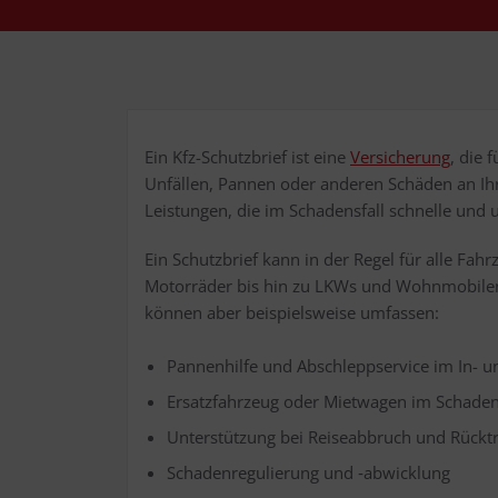
Ein Kfz-Schutz­brief ist eine
Ver­si­che­rung
, die 
Unfäl­len, Pan­nen oder ande­ren Schä­den an Ihre
Leis­tun­gen, die im Scha­dens­fall schnel­le und u
Ein Schutz­brief kann in der Regel für alle Fahr
Motor­rä­der bis hin zu LKWs und Wohn­mo­bi­len. 
kön­nen aber bei­spiels­wei­se umfassen:
Pan­nen­hil­fe und Abschlepp­ser­vice im In- 
Ersatz­fahr­zeug oder Miet­wa­gen im Schaden
Unter­stüt­zung bei Rei­se­ab­bruch und Rück
Scha­den­re­gu­lie­rung und ‑abwick­lung