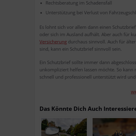
Rechts­be­ra­tung im Schadensfall
Unter­stüt­zung bei Ver­lust von Fahr­zeug­s
Es lohnt sich vor allem dann einen Schutz­brief 
oder sich im Aus­land auf­hält. Aber auch für kur
Ver­si­che­rung
durch­aus sinn­voll. Auch für älte­r
sind, kann ein Schutz­brief sinn­voll sein.
Ein Schutz­brief soll­te immer dann abge­schlos
unkom­pli­ziert hel­fen las­sen möch­te. So kann
schnell und pro­fes­sio­nell unter­stützt wird 
we
Das Könn­te Dich Auch Interessier