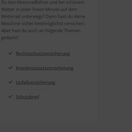
Du bist Motor­rad­fah­rer und bei schö­nem
Wet­ter in jeder frei­en Minu­te auf dem
Motor­rad unter­wegs? Dann hast du dei­ne
Maschi­ne sicher best­mög­lichst ver­si­chert.
Aber hast du auch an fol­gen­de The­men
gedacht?
Rechts­schutz­ver­si­che­rung
Kran­ken­zu­satz­ver­si­che­rung
Unfall­ver­si­che­rung
Schutz­brief