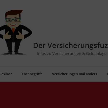
Der Versicherungsfuz
Infos zu Versicherungen & Geldanlage
­le­xi­kon
Fach­be­grif­fe
Ver­si­che­run­gen mal anders