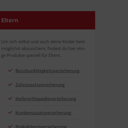
Eltern
Um sich selbst und auch dei­ne Kin­der best­
mög­lichst abzu­si­chern, fin­dest du hier eini­
ge Pro­duk­te spe­zi­ell für Eltern.
Berufs­un­fä­hig­keits­ver­si­che­rung
Zahn­zu­satz­ver­si­che­rung
Kie­fer­or­tho­pä­die­ver­si­che­rung
Kran­ken­zu­satz­ver­si­che­rung
Risi­ko­le­bens­ver­si­che­rung