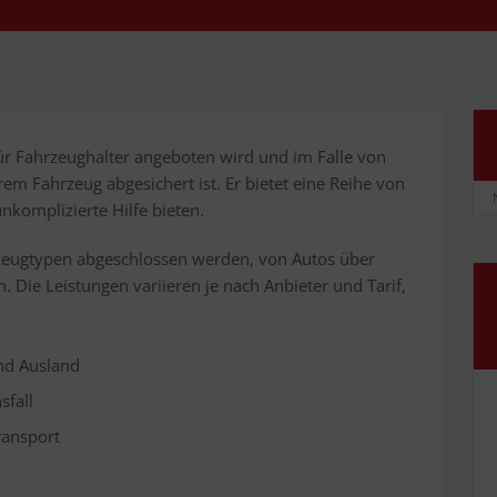
für Fahr­zeug­hal­ter ange­bo­ten wird und im Fal­le von
m Fahr­zeug abge­si­chert ist. Er bie­tet eine Rei­he von
nkom­pli­zier­te Hil­fe bieten.
­zeug­ty­pen abge­schlos­sen wer­den, von Autos über
Die Leis­tun­gen vari­ie­ren je nach Anbie­ter und Tarif,
und Ausland
sfall
transport