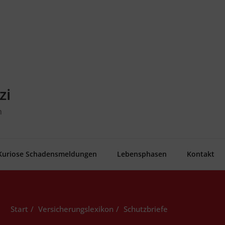
zi
n
Kurio­se Schadensmeldungen
Lebens­pha­sen
Kon­takt
Start
Versicherungslexikon
Schutz­brie­fe