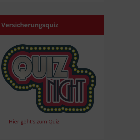
Ver­si­che­rungs­quiz
Hier geht's zum Quiz