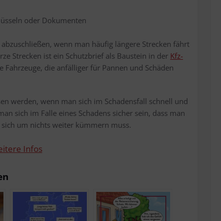
chlüs­seln oder Dokumenten
abzu­schlie­ßen, wenn man häu­fig län­ge­re Stre­cken fährt
­ze Stre­cken ist ein Schutz­brief als Bau­stein in der
Kfz-
e Fahr­zeu­ge, die anfäl­li­ger für Pan­nen und Schä­den
­sen wer­den, wenn man sich im Scha­dens­fall schnell und
 man sich im Fal­le eines Scha­dens sicher sein, dass man
und sich um nichts wei­ter küm­mern muss.
i­te­re Infos
en