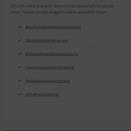
Um sich selbst und auch dei­ne Kin­der best­mög­lichst abzu­si­
chern, fin­dest du hier eini­ge Pro­duk­te spe­zi­ell für Eltern.
Berufs­un­fä­hig­keits­ver­si­che­rung
Zahn­zu­satz­ver­si­che­rung
Kie­fer­or­tho­pä­die­ver­si­che­rung
Kran­ken­zu­satz­ver­si­che­rung
Risi­ko­le­bens­ver­si­che­rung
Unfall­ver­si­che­rung