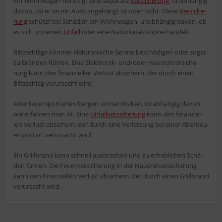
Ein Wohn­wa­gen benö­tigt eine sepa­ra­te
Ver­si­che­rung
, unab­hän­gig
davon, ob er an ein Auto ange­hängt ist oder nicht. Die­se
Ver­si­che­
rung
schützt bei Schä­den am Wohn­wa­gen, unab­hän­gig davon, ob
es sich um einen
Unfall
oder eine Natur­ka­ta­stro­phe handelt.
Blitz­schlä­ge kön­nen elek­tro­ni­sche Gerä­te beschä­di­gen oder sogar
zu Brän­den füh­ren. Eine Elek­tro­nik- und/oder Haus­rat­ver­si­che­
rung kann den finan­zi­el­len Ver­lust absi­chern, der durch einen
Blitz­schlag ver­ur­sacht wird.
Aben­teu­er­sport­ar­ten ber­gen immer Risi­ken, unab­hän­gig davon,
wie erfah­ren man ist. Eine
Unfall­ver­si­che­rung
kann den finan­zi­el­
len Ver­lust absi­chern, der durch eine Ver­let­zung bei einer Aben­teu­
er­sport­art ver­ur­sacht wird.
Ein Grill­brand kann schnell aus­bre­chen und zu erheb­li­chen Schä­
den füh­ren. Die Feu­er­ver­si­che­rung in der Haus­rat­ver­si­che­rung
kann den finan­zi­el­len Ver­lust absi­chern, der durch einen Grill­brand
ver­ur­sacht wird.