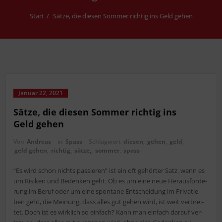
Start
Sät­ze, die die­sen Som­mer rich­tig ins Geld gehen
Januar 22, 2021
Sät­ze, die die­sen Som­mer rich­tig ins
Geld gehen
Von
Andreas
in
Spass
Schlagwort
die­sen
,
gehen
,
geld
,
geld gehen
,
richtig
,
sät­ze,
,
sommer
,
spass
“Es wird schon nichts pas­sie­ren” ist ein oft gehör­ter Satz, wenn es
um Risi­ken und Beden­ken geht. Ob es um eine neue Her­aus­for­de­
rung im Beruf oder um eine spon­ta­ne Ent­schei­dung im Pri­vat­le­
ben geht, die Mei­nung, dass alles gut gehen wird, ist weit ver­brei­
tet. Doch ist es wirk­lich so ein­fach? Kann man ein­fach dar­auf ver­