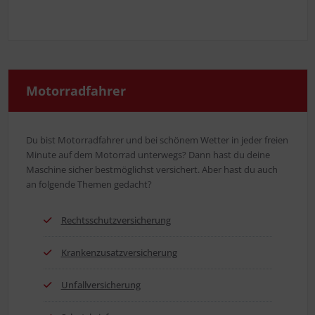
Motor­rad­fah­rer
Du bist Motor­rad­fah­rer und bei schö­nem Wet­ter in jeder frei­en
Minu­te auf dem Motor­rad unter­wegs? Dann hast du dei­ne
Maschi­ne sicher best­mög­lichst ver­si­chert. Aber hast du auch
an fol­gen­de The­men gedacht?
Rechts­schutz­ver­si­che­rung
Kran­ken­zu­satz­ver­si­che­rung
Unfall­ver­si­che­rung