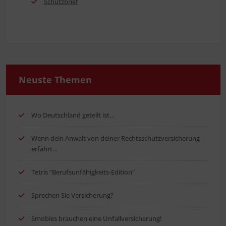
Schutz­brief
Neus­te Themen
Wo Deutsch­land geteilt ist…
Wenn dein Anwalt von dei­ner Rechts­schutz­ver­si­che­rung
erfährt…
Tetris “Berufs­un­fä­hig­keits-Edi­ti­on”
Spre­chen Sie Versicherung?
Smo­bies brau­chen eine Unfallversicherung!