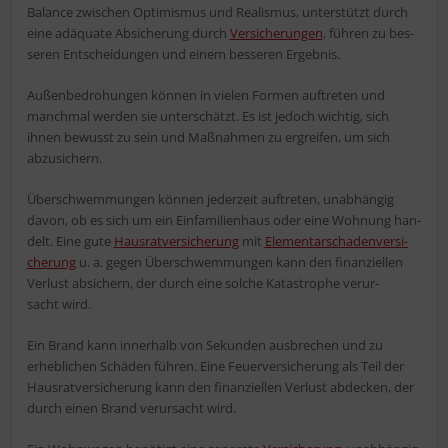
Balan­ce zwi­schen Opti­mis­mus und Rea­lis­mus, unter­stützt durch
eine adäqua­te Absi­che­rung durch
Ver­si­che­run­gen
, füh­ren zu bes­
se­ren Ent­schei­dun­gen und einem bes­se­ren Ergebnis.
Außen­be­dro­hun­gen kön­nen in vie­len For­men auf­tre­ten und
manch­mal wer­den sie unter­schätzt. Es ist jedoch wich­tig, sich
ihnen bewusst zu sein und Maß­nah­men zu ergrei­fen, um sich
abzusichern.
Über­schwem­mun­gen kön­nen jeder­zeit auf­tre­ten, unab­hän­gig
davon, ob es sich um ein Ein­fa­mi­li­en­haus oder eine Woh­nung han­
delt. Eine gute
Haus­rat­ver­si­che­rung
mit
Ele­men­tar­scha­den­ver­si­
che­rung
u. a. gegen Über­schwem­mun­gen kann den finan­zi­el­len
Ver­lust absi­chern, der durch eine sol­che Kata­stro­phe ver­ur­
sacht wird.
Ein Brand kann inner­halb von Sekun­den aus­bre­chen und zu
erheb­li­chen Schä­den füh­ren. Eine Feu­er­ver­si­che­rung als Teil der
Haus­rat­ver­si­che­rung kann den finan­zi­el­len Ver­lust abde­cken, der
durch einen Brand ver­ur­sacht wird.