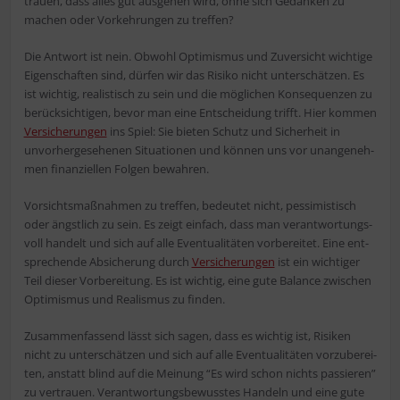
trau­en, dass alles gut aus­ge­hen wird, ohne sich Gedan­ken zu
machen oder Vor­keh­run­gen zu treffen?
Die Ant­wort ist nein. Obwohl Opti­mis­mus und Zuver­sicht wich­ti­ge
Eigen­schaf­ten sind, dür­fen wir das Risi­ko nicht unter­schät­zen. Es
ist wich­tig, rea­lis­tisch zu sein und die mög­li­chen Kon­se­quen­zen zu
berück­sich­ti­gen, bevor man eine Ent­schei­dung trifft. Hier kom­men
Ver­si­che­run­gen
ins Spiel: Sie bie­ten Schutz und Sicher­heit in
unvor­her­ge­se­he­nen Situa­tio­nen und kön­nen uns vor unan­ge­neh­
men finan­zi­el­len Fol­gen bewahren.
Vor­sichts­maß­nah­men zu tref­fen, bedeu­tet nicht, pes­si­mis­tisch
oder ängst­lich zu sein. Es zeigt ein­fach, dass man ver­ant­wor­tungs­
voll han­delt und sich auf alle Even­tua­li­tä­ten vor­be­rei­tet. Eine ent­
spre­chen­de Absi­che­rung durch
Ver­si­che­run­gen
ist ein wich­ti­ger
Teil die­ser Vor­be­rei­tung. Es ist wich­tig, eine gute Balan­ce zwi­schen
Opti­mis­mus und Rea­lis­mus zu finden.
Zusam­men­fas­send lässt sich sagen, dass es wich­tig ist, Risi­ken
nicht zu unter­schät­zen und sich auf alle Even­tua­li­tä­ten vor­zu­be­rei­
ten, anstatt blind auf die Mei­nung “Es wird schon nichts pas­sie­ren”
zu ver­trau­en. Ver­ant­wor­tungs­be­wuss­tes Han­deln und eine gute