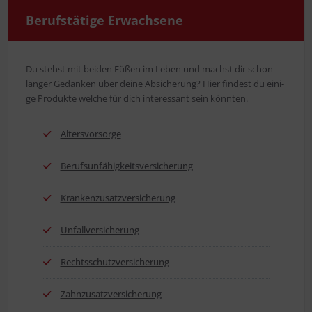
Berufs­tä­ti­ge Erwachsene
Du stehst mit bei­den Füßen im Leben und machst dir schon
län­ger Gedan­ken über dei­ne Absi­che­rung? Hier fin­dest du eini­
ge Pro­duk­te wel­che für dich inter­es­sant sein könnten.
Alters­vor­sor­ge
Berufs­un­fä­hig­keits­ver­si­che­rung
Kran­ken­zu­satz­ver­si­che­rung
Unfall­ver­si­che­rung
Rechts­schutz­ver­si­che­rung
Zahn­zu­satz­ver­si­che­rung