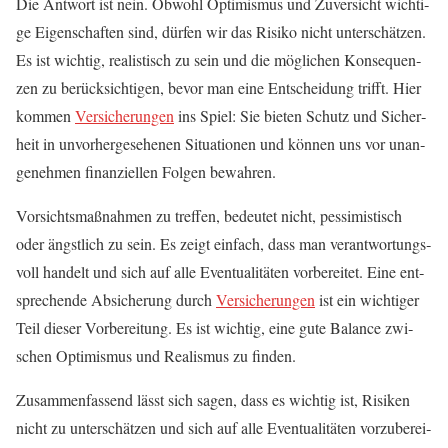
Die Ant­wort ist nein. Obwohl Opti­mis­mus und Zuver­sicht wich­ti­
ge Eigen­schaf­ten sind, dür­fen wir das Risi­ko nicht unter­schät­zen.
Es ist wich­tig, rea­lis­tisch zu sein und die mög­li­chen Kon­se­quen­
zen zu berück­sich­ti­gen, bevor man eine Ent­schei­dung trifft. Hier
kom­men
Ver­si­che­run­gen
ins Spiel: Sie bie­ten Schutz und Sicher­
heit in unvor­her­ge­se­he­nen Situa­tio­nen und kön­nen uns vor unan­
ge­neh­men finan­zi­el­len Fol­gen bewahren.
Vor­sichts­maß­nah­men zu tref­fen, bedeu­tet nicht, pes­si­mis­tisch
oder ängst­lich zu sein. Es zeigt ein­fach, dass man ver­ant­wor­tungs­
voll han­delt und sich auf alle Even­tua­li­tä­ten vor­be­rei­tet. Eine ent­
spre­chen­de Absi­che­rung durch
Ver­si­che­run­gen
ist ein wich­ti­ger
Teil die­ser Vor­be­rei­tung. Es ist wich­tig, eine gute Balan­ce zwi­
schen Opti­mis­mus und Rea­lis­mus zu finden.
Zusam­men­fas­send lässt sich sagen, dass es wich­tig ist, Risi­ken
nicht zu unter­schät­zen und sich auf alle Even­tua­li­tä­ten vor­zu­be­rei­