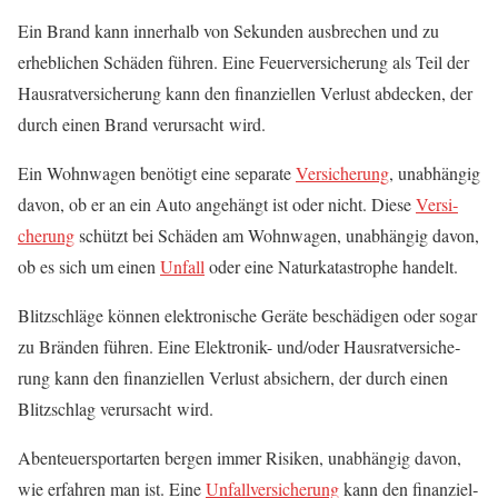
Ein Brand kann inner­halb von Sekun­den aus­bre­chen und zu
erheb­li­chen Schä­den füh­ren. Eine Feu­er­ver­si­che­rung als Teil der
Haus­rat­ver­si­che­rung kann den finan­zi­el­len Ver­lust abde­cken, der
durch einen Brand ver­ur­sacht wird.
Ein Wohn­wa­gen benö­tigt eine sepa­ra­te
Ver­si­che­rung
, unab­hän­gig
davon, ob er an ein Auto ange­hängt ist oder nicht. Die­se
Ver­si­
che­rung
schützt bei Schä­den am Wohn­wa­gen, unab­hän­gig davon,
ob es sich um einen
Unfall
oder eine Natur­ka­ta­stro­phe handelt.
Blitz­schlä­ge kön­nen elek­tro­ni­sche Gerä­te beschä­di­gen oder sogar
zu Brän­den füh­ren. Eine Elek­tro­nik- und/oder Haus­rat­ver­si­che­
rung kann den finan­zi­el­len Ver­lust absi­chern, der durch einen
Blitz­schlag ver­ur­sacht wird.
Aben­teu­er­sport­ar­ten ber­gen immer Risi­ken, unab­hän­gig davon,
wie erfah­ren man ist. Eine
Unfall­ver­si­che­rung
kann den finan­zi­el­