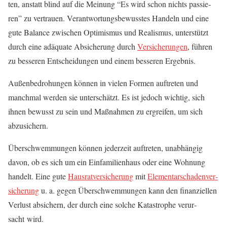
ten, anstatt blind auf die Mei­nung “Es wird schon nichts pas­sie­
ren” zu ver­trau­en. Ver­ant­wor­tungs­be­wuss­tes Han­deln und eine
gute Balan­ce zwi­schen Opti­mis­mus und Rea­lis­mus, unter­stützt
durch eine adäqua­te Absi­che­rung durch
Ver­si­che­run­gen
, füh­ren
zu bes­se­ren Ent­schei­dun­gen und einem bes­se­ren Ergebnis.
Außen­be­dro­hun­gen kön­nen in vie­len For­men auf­tre­ten und
manch­mal wer­den sie unter­schätzt. Es ist jedoch wich­tig, sich
ihnen bewusst zu sein und Maß­nah­men zu ergrei­fen, um sich
abzusichern.
Über­schwem­mun­gen kön­nen jeder­zeit auf­tre­ten, unab­hän­gig
davon, ob es sich um ein Ein­fa­mi­li­en­haus oder eine Woh­nung
han­delt. Eine gute
Haus­rat­ver­si­che­rung
mit
Ele­men­tar­scha­den­ver­
si­che­rung
u. a. gegen Über­schwem­mun­gen kann den finan­zi­el­len
Ver­lust absi­chern, der durch eine sol­che Kata­stro­phe ver­ur­
sacht wird.