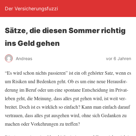
Der Versicherungsfuzzi
Sät­ze, die die­sen Som­mer rich­tig
ins Geld gehen
Andreas
vor 6 Jahren
“Es wird schon nichts pas­sie­ren” ist ein oft gehör­ter Satz, wenn es
um Risi­ken und Beden­ken geht. Ob es um eine neue Her­aus­for­
de­rung im Beruf oder um eine spon­ta­ne Ent­schei­dung im Pri­vat­
le­ben geht, die Mei­nung, dass alles gut gehen wird, ist weit ver­
brei­tet. Doch ist es wirk­lich so ein­fach? Kann man ein­fach dar­auf
ver­trau­en, dass alles gut aus­ge­hen wird, ohne sich Gedan­ken zu
machen oder Vor­keh­run­gen zu treffen?