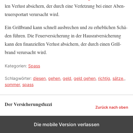
len Ver­lust absi­chern, der durch eine Ver­let­zung bei einer Aben­
teu­er­sport­art ver­ur­sacht wird.
Ein Grill­brand kann schnell aus­bre­chen und zu erheb­li­chen Schä­
den füh­ren. Die Feu­er­ver­si­che­rung in der Haus­rat­ver­si­che­rung
kann den finan­zi­el­len Ver­lust absi­chern, der durch einen Grill­
brand ver­ur­sacht wird.
Kategorien:
Spass
Schlagwörter:
die­sen
,
gehen
,
geld
,
geld gehen
,
richtig
,
sät­ze,
,
sommer
,
spass
Der Versicherungsfuzzi
Zurück nach oben
Die mobile Version verlassen