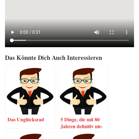
Das Könn­te Dich Auch Interessieren
Das Unglücks­rad
5 Din­ge, die mit 80
Jah­ren defi­ni­tiv nie­
mand sagen wird.