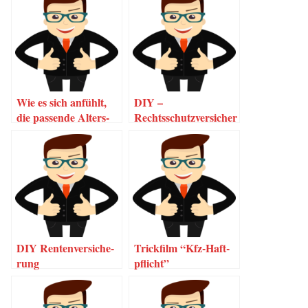
Wie es sich anfühlt,
DIY –
die pas­sen­de Alters­
Rechtsschutzversicher
vor­sor­ge gefun­den
ung
zu haben…
DIY Ren­ten­ver­si­che­
Trick­film “Kfz-Haf­t­
rung
pflicht”