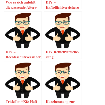
Wie es sich anfühlt,
DIY –
die pas­sen­de Alters­
Haftpflichtversicheru
vor­sor­ge gefun­den
ng
zu haben…
DIY –
DIY Ren­ten­ver­si­che­
Rechtsschutzversicher
rung
ung
Trick­film “Kfz-Haf­t­
Kurz­be­ra­tung zur