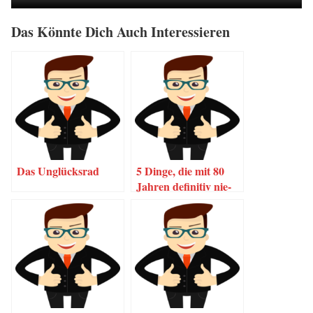
Das Könn­te Dich Auch Interessieren
Das Unglücks­rad
5 Din­ge, die mit 80
Jah­ren defi­ni­tiv nie­
mand sagen wird.