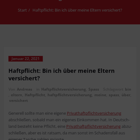
Start
Haft­pflicht: Bin ich über mei­ne Eltern versichert?
Januar 22, 2021
Haft­pflicht: Bin ich über mei­ne Eltern
versichert?
Von
Andreas
in
Haftpflichtversicherung
,
Spass
Schlagwort
bin
,
eltern
,
Haftpflicht
,
haftpflichtversicherung
,
mei­ne
,
spass
,
über
,
versichert
Gene­rell soll­te man eine eige­ne
Pri­vat­haft­pflicht­ver­si­che­rung
abschlie­ßen, sobald man ein eige­nes Ein­kom­men hat. In Deutsch­
land besteht kei­ne Pflicht, eine
Pri­vat­haft­pflicht­ver­si­che­rung
abzu­
schlie­ßen, aber es ist rat­sam, da man sonst im Scha­dens­fall aus
eige­ner Tasche zah­len müsste.