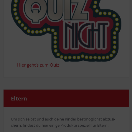
Hier geht's zum Quiz
Eltern
Um sich selbst und auch dei­ne Kin­der best­mög­lichst abzu­si­
chern, fin­dest du hier eini­ge Pro­duk­te spe­zi­ell für Eltern.