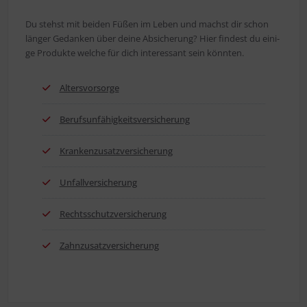
Du stehst mit bei­den Füßen im Leben und machst dir schon
län­ger Gedan­ken über dei­ne Absi­che­rung? Hier fin­dest du eini­
ge Pro­duk­te wel­che für dich inter­es­sant sein könnten.
Alters­vor­sor­ge
Berufs­un­fä­hig­keits­ver­si­che­rung
Kran­ken­zu­satz­ver­si­che­rung
Unfall­ver­si­che­rung
Rechts­schutz­ver­si­che­rung
Zahn­zu­satz­ver­si­che­rung