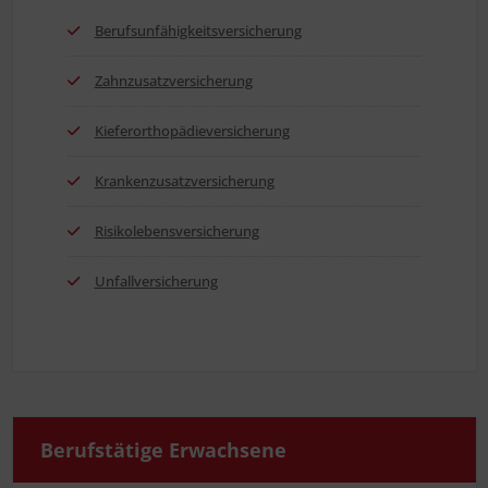
Berufs­un­fä­hig­keits­ver­si­che­rung
Zahn­zu­satz­ver­si­che­rung
Kie­fer­or­tho­pä­die­ver­si­che­rung
Kran­ken­zu­satz­ver­si­che­rung
Risi­ko­le­bens­ver­si­che­rung
Unfall­ver­si­che­rung
Berufs­tä­ti­ge Erwachsene