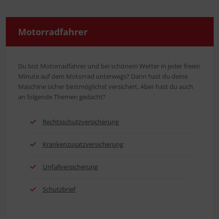
Motor­rad­fah­rer
Du bist Motor­rad­fah­rer und bei schö­nem Wet­ter in jeder frei­en
Minu­te auf dem Motor­rad unter­wegs? Dann hast du dei­ne
Maschi­ne sicher best­mög­lichst ver­si­chert. Aber hast du auch
an fol­gen­de The­men gedacht?
Rechts­schutz­ver­si­che­rung
Kran­ken­zu­satz­ver­si­che­rung
Unfall­ver­si­che­rung
Schutz­brief