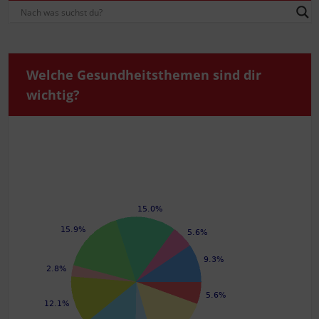
Wel­che Gesund­heits­the­men sind dir
wichtig?