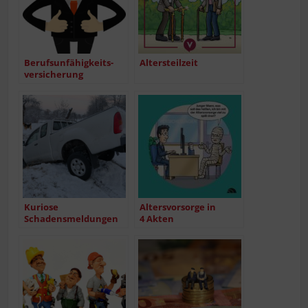
Berufs­un­fä­hig­keits­
Alters­teil­zeit
ver­si­che­rung
Kurio­se
Alters­vor­sor­ge in
Schadensmeldungen
4 Akten