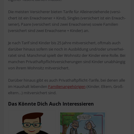
Die meis­ten Ver­si­che­rer bie­ten Tari­fe für Allein­er­zie­hen­de (ver­si­
chert ist ein Erwach­se­ner + Kind), Sin­gles (ver­si­chert ist ein Erwach­
se­ner), Paa­re (ver­si­chert sind zwei Erwach­se­ne) sowie Fami­li­en
(ver­si­chert sind zwei Erwach­se­ne + Kin­der) an.
Je nach Tarif sind Kin­der bis 25 Jah­re mit­ver­si­chert, oft­mals auch
dar­über hin­aus sofern sie noch in Aus­bil­dung und/oder unver­hei­
ra­tet sind. Manch­mal spielt der Wohn­sitz der Kin­der eine Rol­le. Bei
man­chen Pri­vat­haft­pflicht­ver­si­che­run­gen sind Kin­der unab­hän­gig
von ihrem Wohn­sitz mitversichert.
Dar­über hin­aus gibt es auch Pri­vat­haft­pflicht-Tari­fe, bei denen alle
im Haus­halt leben­den
Fami­li­en­an­ge­hö­ri­gen
(Kin­der, Eltern, Groß­
el­tern…) mit­ver­si­chert sind.
Das Könn­te Dich Auch Interessieren