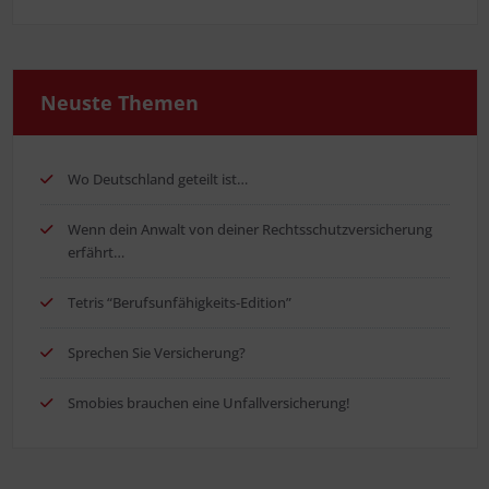
Neus­te Themen
Wo Deutsch­land geteilt ist…
Wenn dein Anwalt von dei­ner Rechts­schutz­ver­si­che­rung
erfährt…
Tetris “Berufs­un­fä­hig­keits-Edi­ti­on”
Spre­chen Sie Versicherung?
Smo­bies brau­chen eine Unfallversicherung!