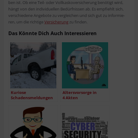
ben ist. Ob eine Teil- oder Voll­kas­ko­ver­si­che­rung benö­tigt wird,
hängt von den indi­vi­du­el­len Bedürf­nis­sen ab. Es emp­fiehlt sich,
ver­schie­de­ne Ange­bo­te zu ver­glei­chen und sich gut zu infor­mie­
ren, um die rich­ti­ge
Ver­si­che­rung
zu finden.
Das Könn­te Dich Auch Interessieren
Kurio­se
Alters­vor­sor­ge in
Schadensmeldungen
4 Akten