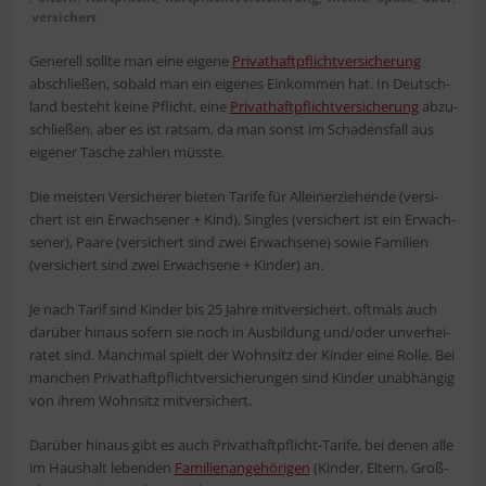
versichert
Gene­rell soll­te man eine eige­ne
Pri­vat­haft­pflicht­ver­si­che­rung
abschlie­ßen, sobald man ein eige­nes Ein­kom­men hat. In Deutsch­
land besteht kei­ne Pflicht, eine
Pri­vat­haft­pflicht­ver­si­che­rung
abzu­
schlie­ßen, aber es ist rat­sam, da man sonst im Scha­dens­fall aus
eige­ner Tasche zah­len müsste.
Die meis­ten Ver­si­che­rer bie­ten Tari­fe für Allein­er­zie­hen­de (ver­si­
chert ist ein Erwach­se­ner + Kind), Sin­gles (ver­si­chert ist ein Erwach­
se­ner), Paa­re (ver­si­chert sind zwei Erwach­se­ne) sowie Fami­li­en
(ver­si­chert sind zwei Erwach­se­ne + Kin­der) an.
Je nach Tarif sind Kin­der bis 25 Jah­re mit­ver­si­chert, oft­mals auch
dar­über hin­aus sofern sie noch in Aus­bil­dung und/oder unver­hei­
ra­tet sind. Manch­mal spielt der Wohn­sitz der Kin­der eine Rol­le. Bei
man­chen Pri­vat­haft­pflicht­ver­si­che­run­gen sind Kin­der unab­hän­gig
von ihrem Wohn­sitz mitversichert.
Dar­über hin­aus gibt es auch Pri­vat­haft­pflicht-Tari­fe, bei denen alle
im Haus­halt leben­den
Fami­li­en­an­ge­hö­ri­gen
(Kin­der, Eltern, Groß­