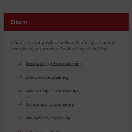
Eltern
Um sich selbst und auch dei­ne Kin­der best­mög­lichst abzu­si­
chern, fin­dest du hier eini­ge Pro­duk­te spe­zi­ell für Eltern.
Berufs­un­fä­hig­keits­ver­si­che­rung
Zahn­zu­satz­ver­si­che­rung
Kie­fer­or­tho­pä­die­ver­si­che­rung
Kran­ken­zu­satz­ver­si­che­rung
Risi­ko­le­bens­ver­si­che­rung
Unfall­ver­si­che­rung