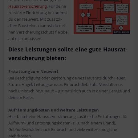
Haus­rat­ver­si­che­rung
. Für dei­ne
zer­stör­te Ein­rich­tung bekommst
du den Neu­wert. Mit zusätz­li­
chen Bau­stei­nen kannst du dei­
nen Ver­si­che­rungs­schutz fle­xi­bel
auf dich anpassen.
Die­se Leis­tun­gen soll­te eine gute Haus­rat­
ver­si­che­rung bieten:
Erstat­tung zum Neu­wert
Bei Beschä­di­gung oder Zer­stö­rung dei­nes Haus­rats durch Feu­er,
Sturm, Hagel, Lei­tungs­was­ser, Ein­bruch­dieb­stahl, Van­da­lis­mus
nach Ein­bruch bzw. Raub – gilt natür­lich auch in dei­ner Gara­ge und
dei­nem Keller.
Auf­räu­mungs­kos­ten und wei­te­re Leis­tun­gen
Hier bie­tet eine Haus­rat­ver­si­che­rung zusätz­li­che Erstat­tun­gen für
Auf­räum- und Ent­sor­gungs­kos­ten (z. B. nach einem Brand),
Gebäu­de­schä­den nach Ein­bruch und vie­le wei­te­re mög­li­che
Mehrkosten.