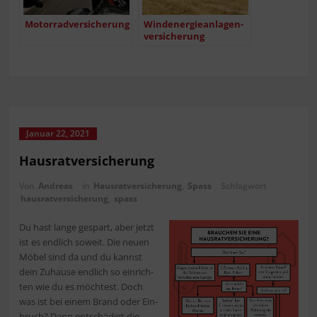
Motor­rad­ver­si­che­rung
Wind­ener­gie­an­la­gen­
ver­si­che­rung
Januar 22, 2021
Haus­rat­ver­si­che­rung
Von
Andreas
in
Hausratversicherung
,
Spass
Schlagwort
hausratversicherung
,
spass
Du hast lan­ge gespart, aber jetzt
ist es end­lich soweit. Die neu­en
Möbel sind da und du kannst
dein Zuhau­se end­lich so ein­rich­
ten wie du es möch­test. Doch
was ist bei einem Brand oder Ein­
bruch? Dann ent­schä­digt die