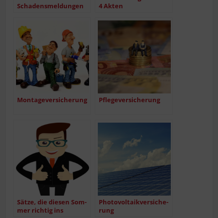
Schadensmeldungen
4 Akten
Mon­ta­ge­ver­si­che­rung
Pfle­ge­ver­si­che­rung
Sät­ze, die die­sen Som­
Pho­to­vol­ta­ik­ver­si­che­
mer rich­tig ins
rung