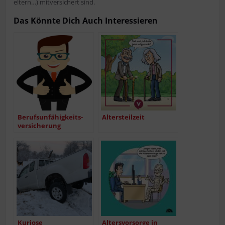
el­tern…) mit­ver­si­chert sind.
Das Könn­te Dich Auch Interessieren
Berufs­un­fä­hig­keits­
Alters­teil­zeit
ver­si­che­rung
Kurio­se
Alters­vor­sor­ge in