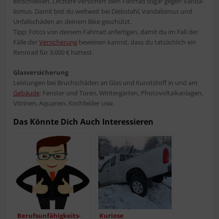
ein­schlie­ßen. Letz­te­re ver­si­chert dein Fahr­rad sogar gegen Van­da­
lis­mus. Damit bist du welt­weit bei Dieb­stahl, Van­da­lis­mus und
Unfall­schä­den an dei­nem Bike geschützt.
Tipp: Fotos von dei­nem Fahr­rad anfer­ti­gen, damit du im Fall der
Fäl­le der
Ver­si­che­rung
bewei­sen kannst, dass du tat­säch­lich ein
Renn­rad für 3.000 € hattest.
Glas­ver­si­che­rung
Leis­tun­gen bei Bruch­schä­den an Glas und Kunst­stoff in und am
Gebäu­de
: Fens­ter und Türen, Win­ter­gär­ten, Pho­to­vol­ta­ik­an­la­gen,
Vitri­nen, Aqua­ri­en, Koch­fel­der usw.
Das Könn­te Dich Auch Interessieren
Berufs­un­fä­hig­keits­
Kurio­se