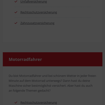
Unfall­ver­si­che­rung
Rechts­schutz­ver­si­che­rung
Zahn­zu­satz­ver­si­che­rung
Motor­rad­fah­rer
Du bist Motor­rad­fah­rer und bei schö­nem Wet­ter in jeder frei­en
Minu­te auf dem Motor­rad unter­wegs? Dann hast du dei­ne
Maschi­ne sicher best­mög­lichst ver­si­chert. Aber hast du auch
an fol­gen­de The­men gedacht?
Rechts­schutz­ver­si­che­rung