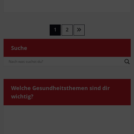
Geld gehen
Seitennummerierung
1
2
der
Beiträge
Suche
Wel­che Gesund­heits­the­men sind dir
wichtig?