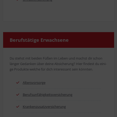
Berufs­tä­ti­ge Erwachsene
Du stehst mit bei­den Füßen im Leben und machst dir schon
län­ger Gedan­ken über dei­ne Absi­che­rung? Hier fin­dest du eini­
ge Pro­duk­te wel­che für dich inter­es­sant sein könnten.
Alters­vor­sor­ge
Berufs­un­fä­hig­keits­ver­si­che­rung
Kran­ken­zu­satz­ver­si­che­rung