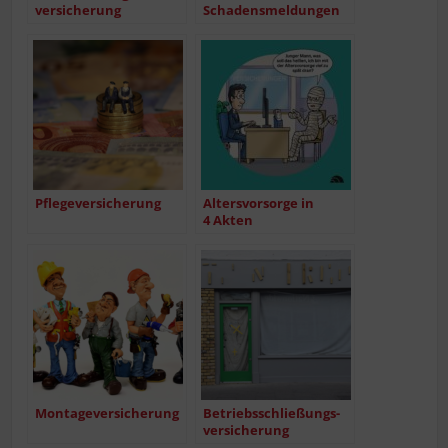
ver­si­che­rung
Schadensmeldungen
Pfle­ge­ver­si­che­rung
Alters­vor­sor­ge in
4 Akten
Mon­ta­ge­ver­si­che­rung
Betriebs­schlie­ßungs­
ver­si­che­rung