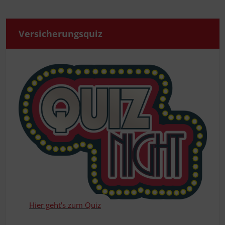
Ver­si­che­rungs­quiz
Hier geht's zum Quiz