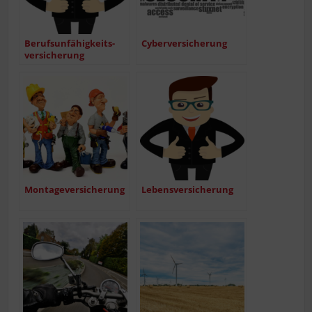
Berufs­un­fä­hig­keits­
Cyber­ver­si­che­rung
ver­si­che­rung
Mon­ta­ge­ver­si­che­rung
Lebens­ver­si­che­rung