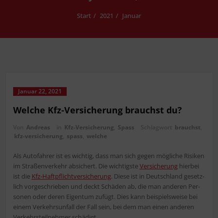
Start
2021
Januar
Januar 22, 2021
Wel­che Kfz-Ver­si­che­rung brauchst du?
Von
Andreas
in
Kfz-Versicherung
,
Spass
Schlagwort
brauchst
,
kfz-versicherung
,
spass
,
wel­che
Als Auto­fah­rer ist es wich­tig, dass man sich gegen mög­li­che Risi­ken
im Stra­ßen­ver­kehr absi­chert. Die wich­tigs­te
Ver­si­che­rung
hier­bei
ist die
Kfz-Haft­pflicht­ver­si­che­rung
. Die­se ist in Deutsch­land gesetz­
lich vor­ge­schrie­ben und deckt Schä­den ab, die man ande­ren Per­
so­nen oder deren Eigen­tum zufügt. Dies kann bei­spiels­wei­se bei
einem Ver­kehrs­un­fall der Fall sein, bei dem man einen ande­ren
Ver­kehrs­teil­neh­mer schädigt.