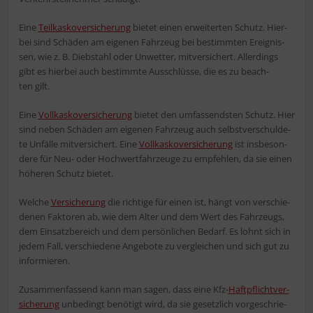
Eine
Teil­kas­ko­ver­si­che­rung
bie­tet einen erwei­ter­ten Schutz. Hier­
bei sind Schä­den am eige­nen Fahr­zeug bei bestimm­ten Ereig­nis­
sen, wie z. B. Dieb­stahl oder Unwet­ter, mit­ver­si­chert. Aller­dings
gibt es hier­bei auch bestimm­te Aus­schlüs­se, die es zu beach­
ten gilt.
Eine
Voll­kas­ko­ver­si­che­rung
bie­tet den umfas­sends­ten Schutz. Hier
sind neben Schä­den am eige­nen Fahr­zeug auch selbst­ver­schul­de­
te Unfäl­le mit­ver­si­chert. Eine
Voll­kas­ko­ver­si­che­rung
ist ins­be­son­
de­re für Neu- oder Hoch­wert­fahr­zeu­ge zu emp­feh­len, da sie einen
höhe­ren Schutz bietet.
Wel­che
Ver­si­che­rung
die rich­ti­ge für einen ist, hängt von ver­schie­
de­nen Fak­to­ren ab, wie dem Alter und dem Wert des Fahr­zeugs,
dem Ein­satz­be­reich und dem per­sön­li­chen Bedarf. Es lohnt sich in
jedem Fall, ver­schie­de­ne Ange­bo­te zu ver­glei­chen und sich gut zu
informieren.
Zusam­men­fas­send kann man sagen, dass eine Kfz-
Haft­pflicht­ver­
si­che­rung
unbe­dingt benö­tigt wird, da sie gesetz­lich vor­ge­schrie­