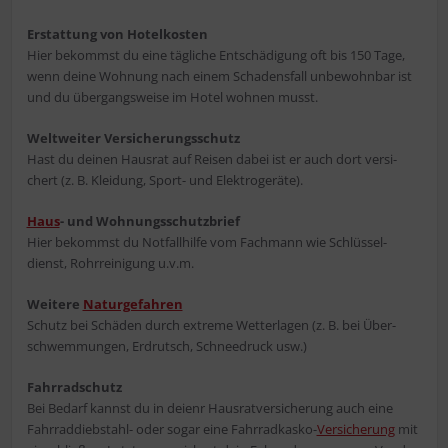
Erstat­tung von Hotel­kos­ten
Hier bekommst du eine täg­li­che Ent­schä­di­gung oft bis 150 Tage,
wenn dei­ne Woh­nung nach einem Scha­dens­fall unbe­wohn­bar ist
und du über­gangs­wei­se im Hotel woh­nen musst.
Welt­wei­ter Ver­si­che­rungs­schutz
Hast du dei­nen Haus­rat auf Rei­sen dabei ist er auch dort ver­si­
chert (z. B. Klei­dung, Sport- und Elektrogeräte).
Haus
- und Woh­nungs­schutz­brief
Hier bekommst du Not­fall­hil­fe vom Fach­mann wie Schlüs­sel­
dienst, Rohr­rei­ni­gung u.v.m.
Wei­te­re
Natur­ge­fah­ren
Schutz bei Schä­den durch extre­me Wet­ter­la­gen (z. B. bei Über­
schwem­mun­gen, Erd­rutsch, Schnee­druck usw.)
Fahr­rad­schutz
Bei Bedarf kannst du in dei­enr Haus­rat­ver­si­che­rung auch eine
Fahr­rad­dieb­stahl- oder sogar eine Fahr­rad­kas­ko-
Ver­si­che­rung
mit