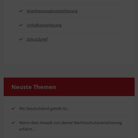
Kran­ken­zu­satz­ver­si­che­rung
Unfall­ver­si­che­rung
Schutz­brief
Neus­te Themen
Wo Deutsch­land geteilt ist…
Wenn dein Anwalt von dei­ner Rechts­schutz­ver­si­che­rung
erfährt…