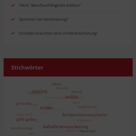
Tetris “Berufs­un­fä­hig­keits-Edi­ti­on”
Spre­chen Sie Versicherung?
Smo­bies brau­chen eine Unfallversicherung!
Stich­wör­ter