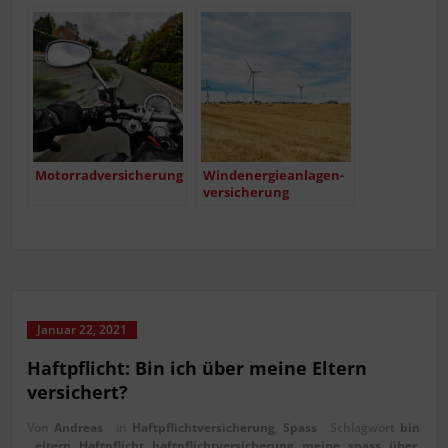
Motor­rad­ver­si­che­rung
Wind­ener­gie­an­la­gen­
ver­si­che­rung
Januar 22, 2021
Haft­pflicht: Bin ich über mei­ne Eltern
versichert?
Von
Andreas
in
Haftpflichtversicherung
,
Spass
Schlagwort
bin
,
eltern
,
Haftpflicht
,
haftpflichtversicherung
,
mei­ne
,
spass
,
über
,