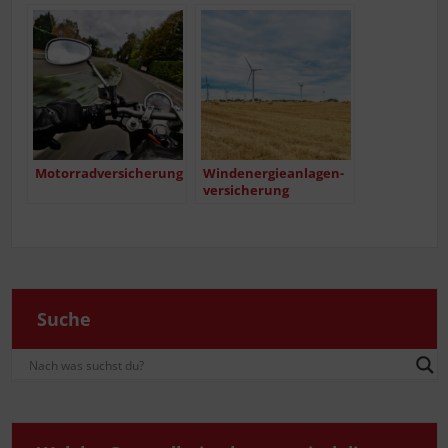
Motor­rad­ver­si­che­rung
Wind­ener­gie­an­la­gen­
ver­si­che­rung
Suche