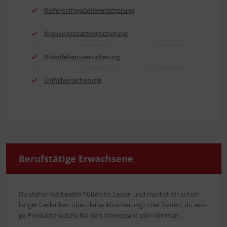
Kie­fer­or­tho­pä­die­ver­si­che­rung
Kran­ken­zu­satz­ver­si­che­rung
Risi­ko­le­bens­ver­si­che­rung
Unfall­ver­si­che­rung
Berufs­tä­ti­ge Erwachsene
Du stehst mit bei­den Füßen im Leben und machst dir schon
län­ger Gedan­ken über dei­ne Absi­che­rung? Hier fin­dest du eini­
ge Pro­duk­te wel­che für dich inter­es­sant sein könnten.