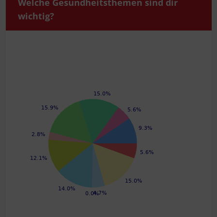
Wel­che Gesund­heits­the­men sind dir
wichtig?