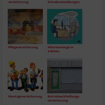
ver­si­che­rung
Schadensmeldungen
Pfle­ge­ver­si­che­rung
Alters­vor­sor­ge in
4 Akten
Mon­ta­ge­ver­si­che­rung
Betriebs­schlie­ßungs­
ver­si­che­rung