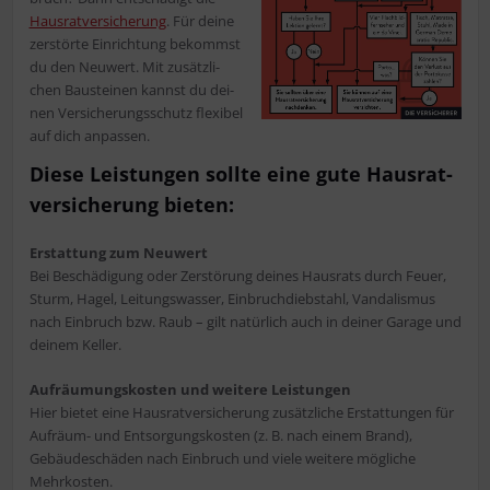
Haus­rat­ver­si­che­rung
. Für dei­ne
zer­stör­te Ein­rich­tung bekommst
du den Neu­wert. Mit zusätz­li­
chen Bau­stei­nen kannst du dei­
nen Ver­si­che­rungs­schutz fle­xi­bel
auf dich anpassen.
Die­se Leis­tun­gen soll­te eine gute Haus­rat­
ver­si­che­rung bieten:
Erstat­tung zum Neu­wert
Bei Beschä­di­gung oder Zer­stö­rung dei­nes Haus­rats durch Feu­er,
Sturm, Hagel, Lei­tungs­was­ser, Ein­bruch­dieb­stahl, Van­da­lis­mus
nach Ein­bruch bzw. Raub – gilt natür­lich auch in dei­ner Gara­ge und
dei­nem Keller.
Auf­räu­mungs­kos­ten und wei­te­re Leis­tun­gen
Hier bie­tet eine Haus­rat­ver­si­che­rung zusätz­li­che Erstat­tun­gen für
Auf­räum- und Ent­sor­gungs­kos­ten (z. B. nach einem Brand),
Gebäu­de­schä­den nach Ein­bruch und vie­le wei­te­re mög­li­che
Mehrkosten.