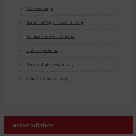
Alters­vor­sor­ge
Berufs­un­fä­hig­keits­ver­si­che­rung
Kran­ken­zu­satz­ver­si­che­rung
Unfall­ver­si­che­rung
Rechts­schutz­ver­si­che­rung
Zahn­zu­satz­ver­si­che­rung
Motor­rad­fah­rer