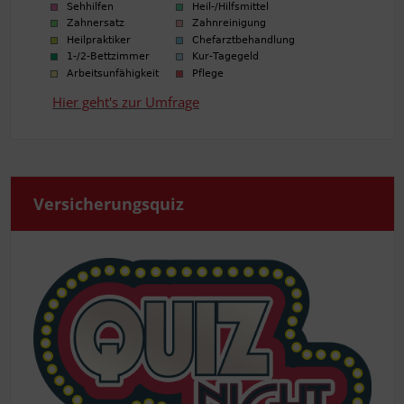
Hier geht's zur Umfrage
Ver­si­che­rungs­quiz