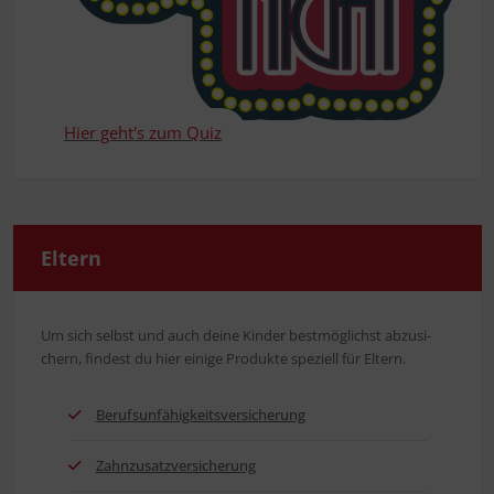
Hier geht's zum Quiz
Eltern
Um sich selbst und auch dei­ne Kin­der best­mög­lichst abzu­si­
chern, fin­dest du hier eini­ge Pro­duk­te spe­zi­ell für Eltern.
Berufs­un­fä­hig­keits­ver­si­che­rung
Zahn­zu­satz­ver­si­che­rung