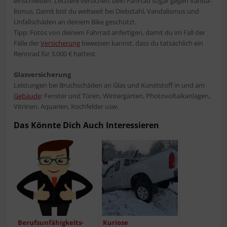
ein­schlie­ßen. Letz­te­re ver­si­chert dein Fahr­rad sogar gegen Van­da­
lis­mus. Damit bist du welt­weit bei Dieb­stahl, Van­da­lis­mus und
Unfall­schä­den an dei­nem Bike geschützt.
Tipp: Fotos von dei­nem Fahr­rad anfer­ti­gen, damit du im Fall der
Fäl­le der
Ver­si­che­rung
bewei­sen kannst, dass du tat­säch­lich ein
Renn­rad für 3.000 € hattest.
Glas­ver­si­che­rung
Leis­tun­gen bei Bruch­schä­den an Glas und Kunst­stoff in und am
Gebäu­de
: Fens­ter und Türen, Win­ter­gär­ten, Pho­to­vol­ta­ik­an­la­gen,
Vitri­nen, Aqua­ri­en, Koch­fel­der usw.
Das Könn­te Dich Auch Interessieren
Berufs­un­fä­hig­keits­
Kurio­se