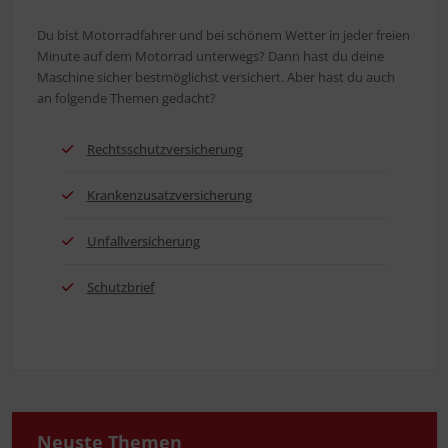
Du bist Motor­rad­fah­rer und bei schö­nem Wet­ter in jeder frei­en
Minu­te auf dem Motor­rad unter­wegs? Dann hast du dei­ne
Maschi­ne sicher best­mög­lichst ver­si­chert. Aber hast du auch
an fol­gen­de The­men gedacht?
Rechts­schutz­ver­si­che­rung
Kran­ken­zu­satz­ver­si­che­rung
Unfall­ver­si­che­rung
Schutz­brief
Neus­te Themen