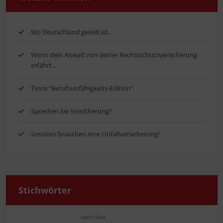
Wo Deutsch­land geteilt ist…
Wenn dein Anwalt von dei­ner Rechts­schutz­ver­si­che­rung
erfährt…
Tetris “Berufs­un­fä­hig­keits-Edi­ti­on”
Spre­chen Sie Versicherung?
Smo­bies brau­chen eine Unfallversicherung!
Stich­wör­ter