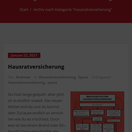
Start
Archiv nach Kategorie "Hausratversicherung"
Januar 22, 2021
Haus­rat­ver­si­che­rung
Von
Andreas
in
Hausratversicherung
,
Spass
Schlagwort
hausratversicherung
,
spass
Du hast lan­ge gespart, aber jetzt
ist es end­lich soweit. Die neu­en
Möbel sind da und du kannst
dein Zuhau­se end­lich so ein­rich­
ten wie du es möch­test. Doch
was ist bei einem Brand oder Ein­
bruch? Dann ent­schä­digt die