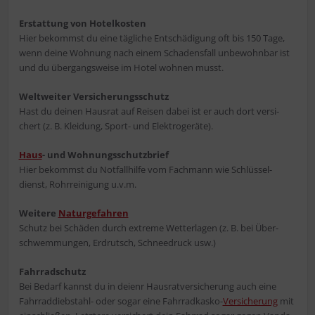
Erstat­tung von Hotel­kos­ten
Hier bekommst du eine täg­li­che Ent­schä­di­gung oft bis 150 Tage,
wenn dei­ne Woh­nung nach einem Scha­dens­fall unbe­wohn­bar ist
und du über­gangs­wei­se im Hotel woh­nen musst.
Welt­wei­ter Ver­si­che­rungs­schutz
Hast du dei­nen Haus­rat auf Rei­sen dabei ist er auch dort ver­si­
chert (z. B. Klei­dung, Sport- und Elektrogeräte).
Haus
- und Woh­nungs­schutz­brief
Hier bekommst du Not­fall­hil­fe vom Fach­mann wie Schlüs­sel­
dienst, Rohr­rei­ni­gung u.v.m.
Wei­te­re
Natur­ge­fah­ren
Schutz bei Schä­den durch extre­me Wet­ter­la­gen (z. B. bei Über­
schwem­mun­gen, Erd­rutsch, Schnee­druck usw.)
Fahr­rad­schutz
Bei Bedarf kannst du in dei­enr Haus­rat­ver­si­che­rung auch eine
Fahr­rad­dieb­stahl- oder sogar eine Fahr­rad­kas­ko-
Ver­si­che­rung
mit