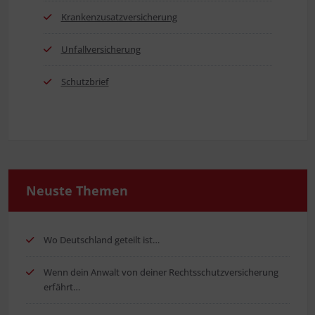
Kran­ken­zu­satz­ver­si­che­rung
Unfall­ver­si­che­rung
Schutz­brief
Neus­te Themen
Wo Deutsch­land geteilt ist…
Wenn dein Anwalt von dei­ner Rechts­schutz­ver­si­che­rung
erfährt…