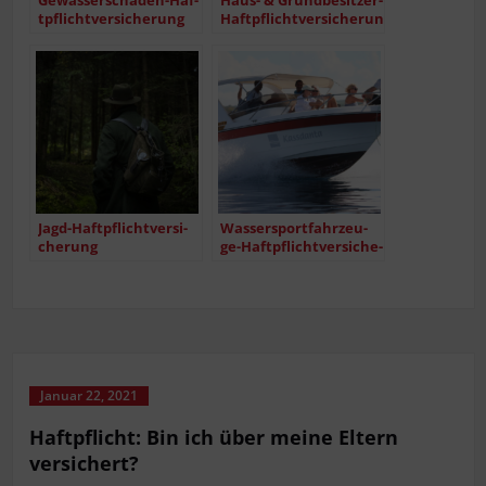
Gewäs­­ser­­scha­­den-Haf­
Haus- & Grundbesitzer-
t­pflich­t­­ver­­­si­che­rung
Haftpflichtversicherung
Jagd-Haf­t­pflich­t­­ver­­­si­
Was­­ser­s­por­t­­fahr­­zeu­­
che­rung
ge-Haf­t­pflich­t­­ver­­­si­che­
rung
Januar 22, 2021
Haft­pflicht: Bin ich über mei­ne Eltern
versichert?