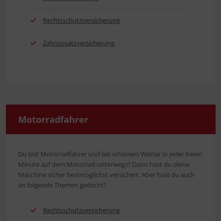
Rechts­schutz­ver­si­che­rung
Zahn­zu­satz­ver­si­che­rung
Motor­rad­fah­rer
Du bist Motor­rad­fah­rer und bei schö­nem Wet­ter in jeder frei­en
Minu­te auf dem Motor­rad unter­wegs? Dann hast du dei­ne
Maschi­ne sicher best­mög­lichst ver­si­chert. Aber hast du auch
an fol­gen­de The­men gedacht?
Rechts­schutz­ver­si­che­rung