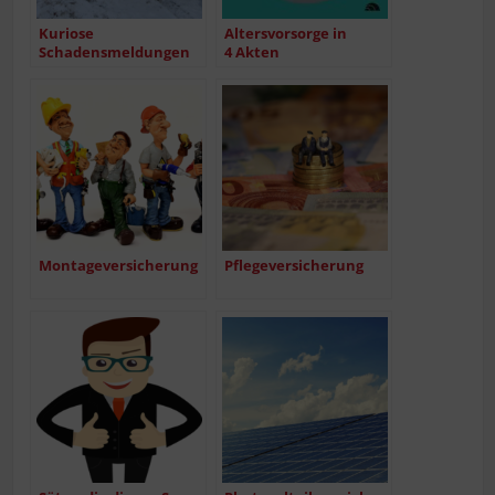
Kurio­se
Alters­vor­sor­ge in
Schadensmeldungen
4 Akten
Mon­ta­ge­ver­si­che­rung
Pfle­ge­ver­si­che­rung