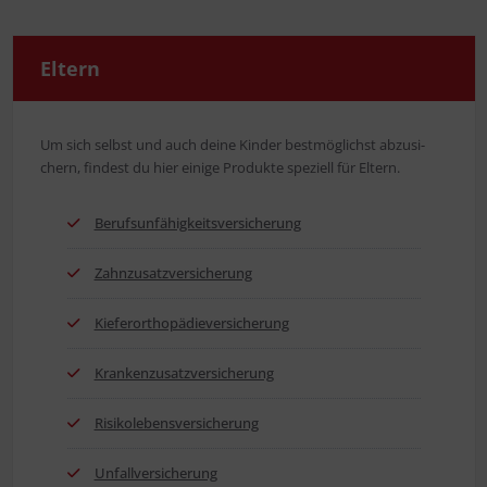
Eltern
Um sich selbst und auch dei­ne Kin­der best­mög­lichst abzu­si­
chern, fin­dest du hier eini­ge Pro­duk­te spe­zi­ell für Eltern.
Berufs­un­fä­hig­keits­ver­si­che­rung
Zahn­zu­satz­ver­si­che­rung
Kie­fer­or­tho­pä­die­ver­si­che­rung
Kran­ken­zu­satz­ver­si­che­rung
Risi­ko­le­bens­ver­si­che­rung
Unfall­ver­si­che­rung