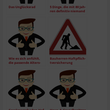
Das Unglücks­rad
5 Din­ge, die mit 80 Jah­
ren defi­ni­tiv nie­mand
sagen wird.
Wie es sich anfühlt,
Bau­her­­ren-Haf­t­pflich­
die pas­sen­de Alters­
t­­ver­­­si­che­rung
vor­sor­ge gefun­den
zu haben…