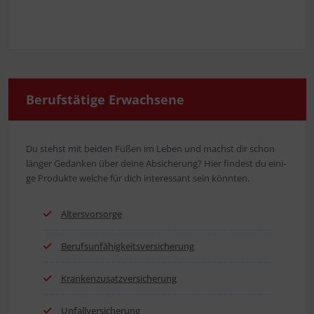
Berufs­tä­ti­ge Erwachsene
Du stehst mit bei­den Füßen im Leben und machst dir schon
län­ger Gedan­ken über dei­ne Absi­che­rung? Hier fin­dest du eini­
ge Pro­duk­te wel­che für dich inter­es­sant sein könnten.
Alters­vor­sor­ge
Berufs­un­fä­hig­keits­ver­si­che­rung
Kran­ken­zu­satz­ver­si­che­rung
Unfall­ver­si­che­rung