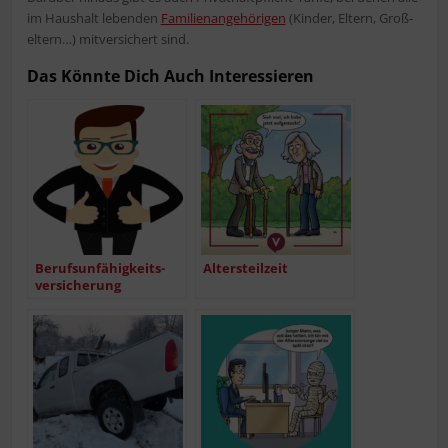
im Haus­halt leben­den
Fami­li­en­an­ge­hö­ri­gen
(Kin­der, Eltern, Groß­
el­tern…) mit­ver­si­chert sind.
Das Könn­te Dich Auch Interessieren
Berufs­un­fä­hig­keits­
Alters­teil­zeit
ver­si­che­rung