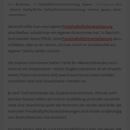
Von
Andreas
in
Haftpflichtversicherung
,
Spass
Schlagwort
bin
,
eltern
,
Haftpflicht
,
haftpflichtversicherung
,
mei­ne
,
spass
,
über
,
versichert
Gene­rell soll­te man eine eige­ne
Pri­vat­haft­pflicht­ver­si­che­rung
abschlie­ßen, sobald man ein eige­nes Ein­kom­men hat. In Deutsch­
land besteht kei­ne Pflicht, eine
Pri­vat­haft­pflicht­ver­si­che­rung
abzu­
schlie­ßen, aber es ist rat­sam, da man sonst im Scha­dens­fall aus
eige­ner Tasche zah­len müsste.
Die meis­ten Ver­si­che­rer bie­ten Tari­fe für Allein­er­zie­hen­de (ver­si­
chert ist ein Erwach­se­ner + Kind), Sin­gles (ver­si­chert ist ein Erwach­
se­ner), Paa­re (ver­si­chert sind zwei Erwach­se­ne) sowie Fami­li­en
(ver­si­chert sind zwei Erwach­se­ne + Kin­der) an.
Je nach Tarif sind Kin­der bis 25 Jah­re mit­ver­si­chert, oft­mals auch
dar­über hin­aus sofern sie noch in Aus­bil­dung und/oder unver­hei­
ra­tet sind. Manch­mal spielt der Wohn­sitz der Kin­der eine Rol­le. Bei
man­chen Pri­vat­haft­pflicht­ver­si­che­run­gen sind Kin­der unab­hän­gig
von ihrem Wohn­sitz mitversichert.
Dar­über hin­aus gibt es auch Pri­vat­haft­pflicht-Tari­fe, bei denen alle