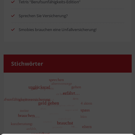
Tetris “Berufs­un­fä­hig­keits-Edi­ti­on”
Spre­chen Sie Versicherung?
Smo­bies brau­chen eine Unfallversicherung!
Stich­wör­ter