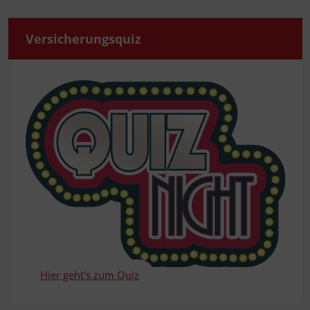
Ver­si­che­rungs­quiz
Hier geht's zum Quiz