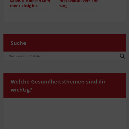
Sät­ze, die die­sen Som­
Pho­to­vol­ta­ik­ver­si­che­
mer rich­tig ins
rung
Geld gehen
Suche
Wel­che Gesund­heits­the­men sind dir
wichtig?