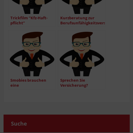
Trick­film “Kfz-Haf­t­
Kurz­be­ra­tung zur
pflicht”
Berufsunfähigkeitsversicherung
Smo­bies brau­chen
Spre­chen Sie
eine
Versicherung?
Unfallversicherung!
Suche