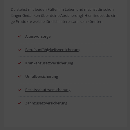
Du stehst mit bei­den Füßen im Leben und machst dir schon
län­ger Gedan­ken über dei­ne Absi­che­rung? Hier fin­dest du eini­
ge Pro­duk­te wel­che für dich inter­es­sant sein könnten.
Alters­vor­sor­ge
Berufs­un­fä­hig­keits­ver­si­che­rung
Kran­ken­zu­satz­ver­si­che­rung
Unfall­ver­si­che­rung
Rechts­schutz­ver­si­che­rung
Zahn­zu­satz­ver­si­che­rung