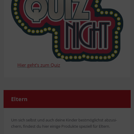
Hier geht's zum Quiz
Eltern
Um sich selbst und auch dei­ne Kin­der best­mög­lichst abzu­si­
chern, fin­dest du hier eini­ge Pro­duk­te spe­zi­ell für Eltern.