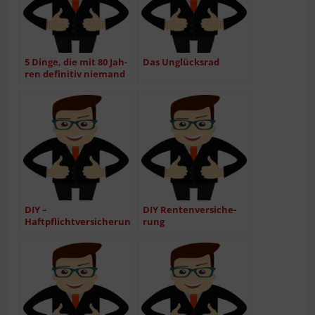
5 Din­ge, die mit 80 Jah­
Das Unglücks­rad
ren defi­ni­tiv nie­mand
sagen wird.
DIY –
DIY Ren­ten­ver­si­che­
Haftpflichtversicherung
rung