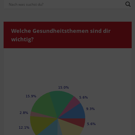
Wel­che Gesund­heits­the­men sind dir
wichtig?