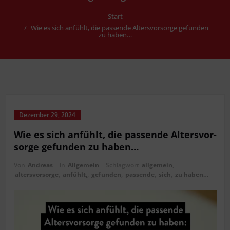
Start
Wie es sich anfühlt, die pas­sen­de Alters­vor­sor­ge gefun­den
zu haben…
Dezember 29, 2024
Wie es sich anfühlt, die pas­sen­de Alters­vor­
sor­ge gefun­den zu haben…
Von
Andreas
in
Allgemein
Schlagwort
allgemein
,
altersvorsorge
,
anfühlt,
,
gefun­den
,
pas­sen­de
,
sich
,
zu haben…