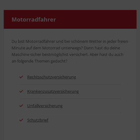
Motor­rad­fah­rer
Du bist Motor­rad­fah­rer und bei schö­nem Wet­ter in jeder frei­en
Minu­te auf dem Motor­rad unter­wegs? Dann hast du dei­ne
Maschi­ne sicher best­mög­lichst ver­si­chert. Aber hast du auch
an fol­gen­de The­men gedacht?
Rechts­schutz­ver­si­che­rung
Kran­ken­zu­satz­ver­si­che­rung
Unfall­ver­si­che­rung
Schutz­brief