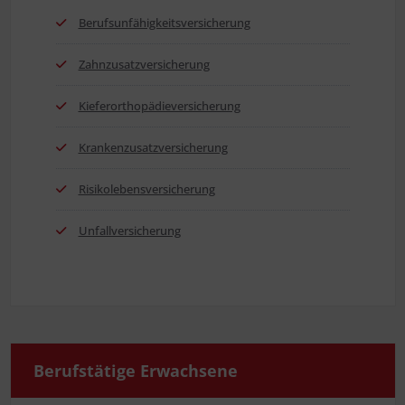
Berufs­un­fä­hig­keits­ver­si­che­rung
Zahn­zu­satz­ver­si­che­rung
Kie­fer­or­tho­pä­die­ver­si­che­rung
Kran­ken­zu­satz­ver­si­che­rung
Risi­ko­le­bens­ver­si­che­rung
Unfall­ver­si­che­rung
Berufs­tä­ti­ge Erwachsene