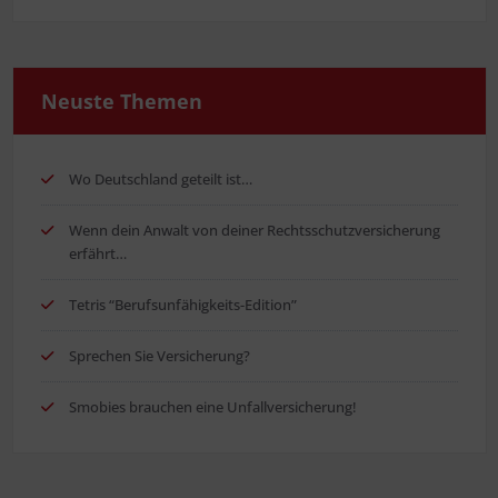
Neus­te Themen
Wo Deutsch­land geteilt ist…
Wenn dein Anwalt von dei­ner Rechts­schutz­ver­si­che­rung
erfährt…
Tetris “Berufs­un­fä­hig­keits-Edi­ti­on”
Spre­chen Sie Versicherung?
Smo­bies brau­chen eine Unfallversicherung!