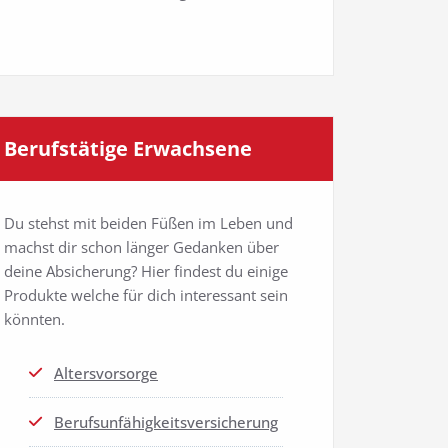
Berufs­tä­ti­ge Erwachsene
Du stehst mit bei­den Füßen im Leben und
machst dir schon län­ger Gedan­ken über
dei­ne Absi­che­rung? Hier fin­dest du eini­ge
Pro­duk­te wel­che für dich inter­es­sant sein
könnten.
Alters­vor­sor­ge
Berufs­un­fä­hig­keits­ver­si­che­rung