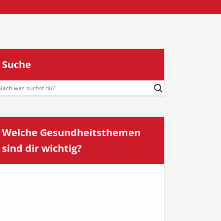
Suche
Wel­che Gesund­heits­the­men
sind dir wichtig?