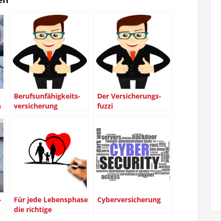
Berufs­un­fä­hig­keits­
Der Ver­si­che­rungs­
n
ver­si­che­rung
fuz­zi
­
Für jede Lebens­pha­se
Cyber­ver­si­che­rung
die rich­ti­ge
Versicherung