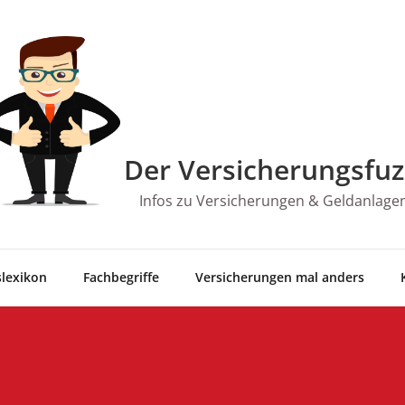
Der Versicherungsfuz
Infos zu Versicherungen & Geldanlage
­le­xi­kon
Fach­be­grif­fe
Ver­si­che­run­gen mal anders