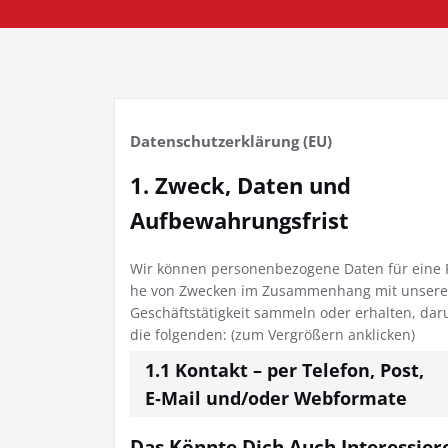
Daten­schutz­er­klä­rung (EU)
1. Zweck, Daten und
Aufbewahrungsfrist
Wir kön­nen per­so­nen­be­zo­ge­ne Daten für eine 
he von Zwe­cken im Zusam­men­hang mit unse­re
Geschäfts­tä­tig­keit sam­meln oder erhal­ten, dar­
die fol­gen­den: (zum Ver­grö­ßern anklicken)
1.1 Kon­takt – per Tele­fon, Post,
E‑Mail und/oder Webformate
Das Könn­te Dich Auch Interessier