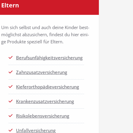
Eltern
Um sich selbst und auch dei­ne Kin­der best­
mög­lichst abzu­si­chern, fin­dest du hier eini­
ge Pro­duk­te spe­zi­ell für Eltern.
Berufs­un­fä­hig­keits­ver­si­che­rung
Zahn­zu­satz­ver­si­che­rung
Kie­fer­or­tho­pä­die­ver­si­che­rung
Kran­ken­zu­satz­ver­si­che­rung
Risi­ko­le­bens­ver­si­che­rung
Unfall­ver­si­che­rung