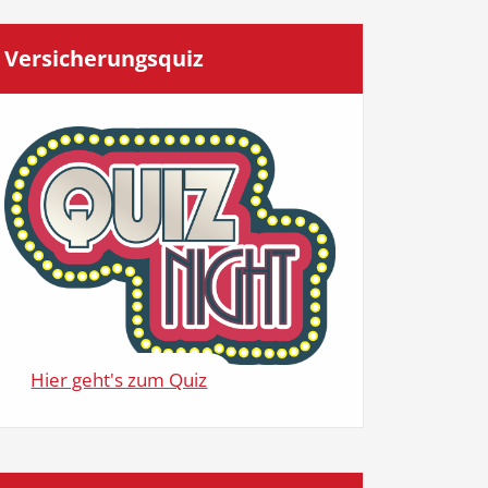
Ver­si­che­rungs­quiz
Hier geht's zum Quiz