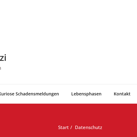
zi
n
Kurio­se Schadensmeldungen
Lebens­pha­sen
Kon­takt
Start
Daten­schutz