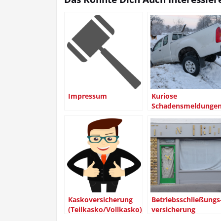
Impres­sum
Kurio­se
Schadensmeldunge
Kas­ko­ver­si­che­rung
Betriebs­schlie­ßungs
(Teilkasko/Vollkasko)
ver­si­che­rung