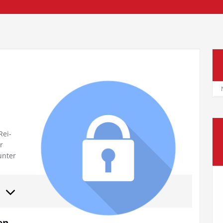
Rei­
r
un­ter
en