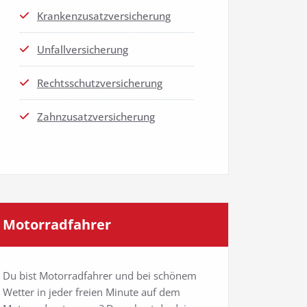
Kran­ken­zu­satz­ver­si­che­rung
Unfall­ver­si­che­rung
Rechts­schutz­ver­si­che­rung
Zahn­zu­satz­ver­si­che­rung
Motor­rad­fah­rer
Du bist Motor­rad­fah­rer und bei schö­nem
Wet­ter in jeder frei­en Minu­te auf dem