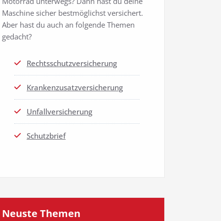
Motor­rad unter­wegs? Dann hast du dei­ne
Maschi­ne sicher best­mög­lichst ver­si­chert.
Aber hast du auch an fol­gen­de The­men
gedacht?
Rechts­schutz­ver­si­che­rung
Kran­ken­zu­satz­ver­si­che­rung
Unfall­ver­si­che­rung
Schutz­brief
Neus­te Themen