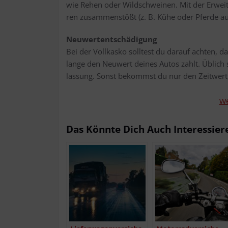
wie Rehen oder Wild­schwei­nen. Mit der Erwei­t
ren zusam­men­stößt (z. B. Kühe oder Pfer­de a
Neu­wert­ent­schä­di­gung
Bei der Voll­kas­ko soll­test du dar­auf ach­ten, d
lan­ge den Neu­wert dei­nes Autos zahlt. Üblich 
las­sung. Sonst bekommst du nur den Zeit­wert, 
we
Das Könn­te Dich Auch Interessier