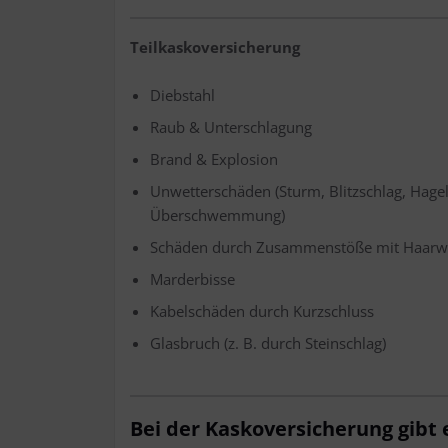
Teil­kas­ko­ver­si­che­rung
Dieb­stahl
Raub & Unterschlagung
Brand & Explosion
Unwet­ter­schä­den (Sturm, Blitz­schlag, Hage
Überschwemmung)
Schä­den durch Zusam­men­stö­ße mit Haarw
Mar­der­bis­se
Kabel­schä­den durch Kurzschluss
Glas­bruch (z. B. durch Steinschlag)
Bei der Kas­ko­ver­si­che­rung gibt