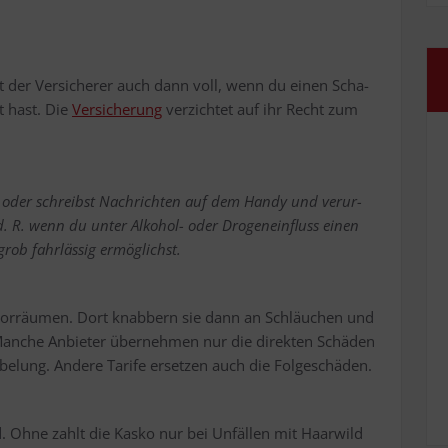
­tet der Ver­si­che­rer auch dann voll, wenn du einen Scha­
ht hast. Die
Ver­si­che­rung
ver­zich­tet auf ihr Recht zum
 oder schreibst Nach­rich­ten auf dem Han­dy und ver­ur­
i. d. R. wenn du unter Alko­hol- oder Dro­gen­ein­fluss einen
ob fahr­läs­sig ermöglichst.
otor­räu­men. Dort knab­bern sie dann an Schläu­chen und
an­che Anbie­ter über­neh­men nur die direk­ten Schä­den
­be­lung. Ande­re Tari­fe erset­zen auch die Folgeschäden.
rd. Ohne zahlt die Kas­ko nur bei Unfäl­len mit Haar­wild