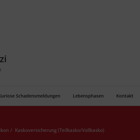
zi
n
Kurio­se Schadensmeldungen
Lebens­pha­sen
Kon­takt
ikon
Kas­ko­ver­si­che­rung (Teilkasko/Vollkasko)