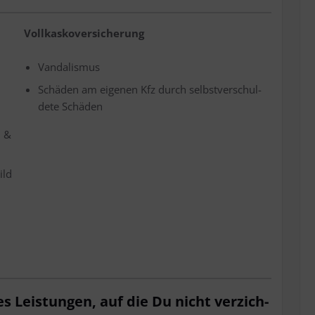
Voll­kas­ko­ver­si­che­rung
Van­da­lis­mus
Schä­den am eige­nen Kfz durch selbst­ver­schul­
de­te Schäden
l &
ild
 es Leis­tun­gen, auf die Du nicht ver­zich­