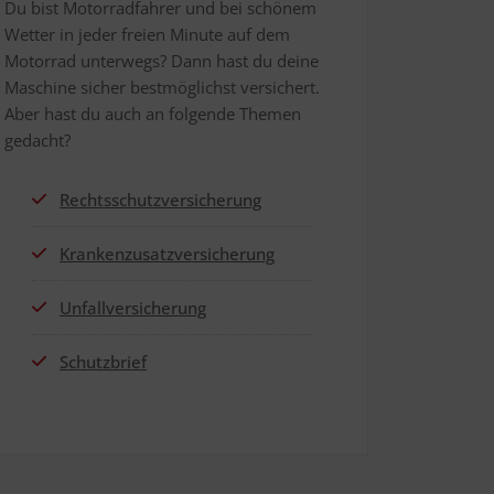
Du bist Motor­rad­fah­rer und bei schö­nem
Wet­ter in jeder frei­en Minu­te auf dem
Motor­rad unter­wegs? Dann hast du dei­ne
Maschi­ne sicher best­mög­lichst ver­si­chert.
Aber hast du auch an fol­gen­de The­men
gedacht?
Rechts­schutz­ver­si­che­rung
Kran­ken­zu­satz­ver­si­che­rung
Unfall­ver­si­che­rung
Schutz­brief