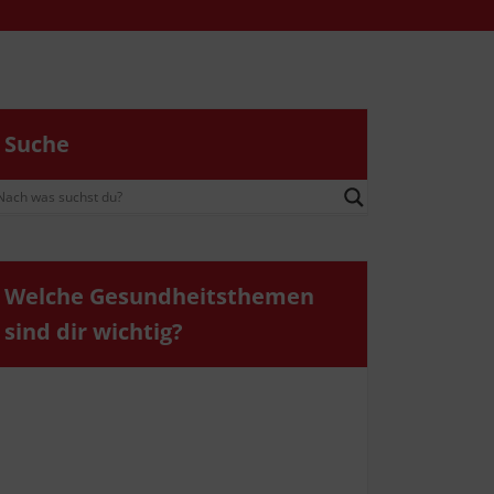
Suche
Wel­che Gesund­heits­the­men
sind dir wichtig?