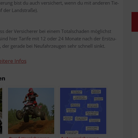
e­rung bist du auch ver­si­chert, wenn du mit ande­ren Tie­
uf der Landstraße).
ass der Ver­si­che­rer bei einem Total­scha­den mög­lichst
sind hier Tari­fe mit 12 oder 24 Mona­te nach der Erst­zu­
der gera­de bei Neu­fahr­zeu­gen sehr schnell sinkt.
i­te­re Infos
en