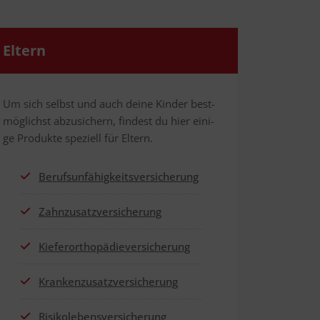
Eltern
Um sich selbst und auch dei­ne Kin­der best­
mög­lichst abzu­si­chern, fin­dest du hier eini­
ge Pro­duk­te spe­zi­ell für Eltern.
Berufs­un­fä­hig­keits­ver­si­che­rung
Zahn­zu­satz­ver­si­che­rung
Kie­fer­or­tho­pä­die­ver­si­che­rung
Kran­ken­zu­satz­ver­si­che­rung
Risi­ko­le­bens­ver­si­che­rung