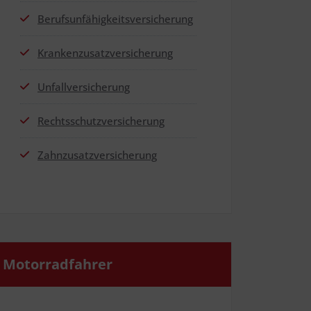
Berufs­un­fä­hig­keits­ver­si­che­rung
Kran­ken­zu­satz­ver­si­che­rung
Unfall­ver­si­che­rung
Rechts­schutz­ver­si­che­rung
Zahn­zu­satz­ver­si­che­rung
Motor­rad­fah­rer