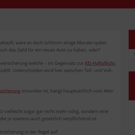
 gekauft, wäre es doch schlimm eini­ge Mona­te spä­ter
noch das Geld für ein neu­es Auto zu haben, oder?
ver­si­che­rung wel­che – im Gegen­satz zur
Kfz-Haft­pflicht­
hlt. Unter­schie­den wird hier zwi­schen Teil- und Voll­
­si­che­rung
sinn­vol­ler ist, hängt haupt­säch­lich vom Alter
tz viel­leicht sogar gar nicht mehr nötig, son­dern eine
die ja sowie­so auch gesetz­lich ver­pflich­tend ist.
­si­che­rung in der Regel auf: