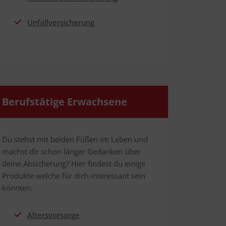
Unfall­ver­si­che­rung
Berufs­tä­ti­ge Erwachsene
Du stehst mit bei­den Füßen im Leben und
machst dir schon län­ger Gedan­ken über
dei­ne Absi­che­rung? Hier fin­dest du eini­ge
Pro­duk­te wel­che für dich inter­es­sant sein
könnten.
Alters­vor­sor­ge