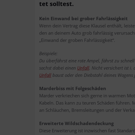
tet solltest.
Kein Ein­wand bei gro­ber Fahr­läs­sig­keit
Wenn dein Ver­trag die­se Klau­sel ent­hält, leis
den an dei­nem Auto grob fahr­läs­sig ver­ur­sac
„Ein­wand der gro­ben Fahrlässigkeit“.
Bei­spie­le:
Du über­fährst eine rote Ampel, fährst zu schnell
sachst dabei einen
Unfall
. Nicht ver­si­chert ist 
Unfall
baust oder den Dieb­stahl dei­nes Wagens gr
Mar­der­biss mit Fol­ge­schä­den
Mar­der ver­krie­chen sich ger­ne in war­men M
Kabeln. Das kann zu teu­ren Schä­den füh­ren. M
an Schläu­chen, Brems­lei­tun­gen und der Ver­ka
Erwei­ter­te Wild­scha­den­de­ckung
Die­se Erwei­te­rung ist inzwi­schen fast Stan­da