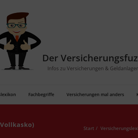
Der Versicherungsfuz
Infos zu Versicherungen & Geldanlage
­le­xi­kon
Fach­be­grif­fe
Ver­si­che­run­gen mal anders
o/Vollkasko)
Start
Versicherungslex