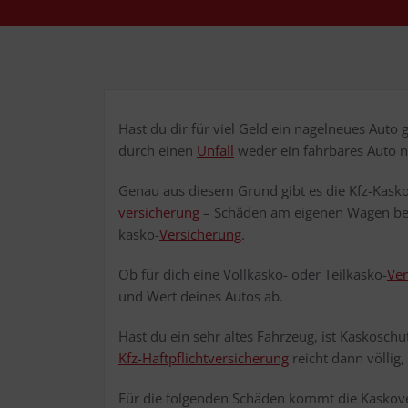
Hast du dir für viel Geld ein nagel­neu­es Auto
durch einen
Unfall
weder ein fahr­ba­res Auto 
Genau aus die­sem Grund gibt es die Kfz-Kas­ko­
ver­si­che­rung
– Schä­den am eige­nen Wagen beza
kas­ko-
Ver­si­che­rung
.
Ob für dich eine Voll­kas­ko- oder Teil­kas­ko-
Ver
und Wert dei­nes Autos ab.
Hast du ein sehr altes Fahr­zeug, ist Kas­ko­schu
Kfz-Haft­pflicht­ver­si­che­rung
reicht dann völ­lig, 
Für die fol­gen­den Schä­den kommt die Kas­ko­ver