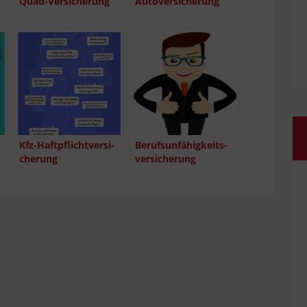
Quad-Ver­­­si­che­rung
Auto­ver­si­che­rung
Kfz-Haf­t­pflich­t­­ver­­­si­
Berufs­un­fä­hig­keits­
che­rung
ver­si­che­rung