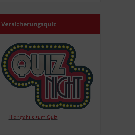
Ver­si­che­rungs­quiz
Hier geht's zum Quiz