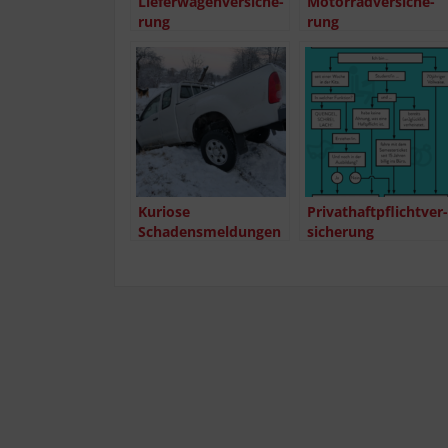
Lie­fer­wa­gen­ver­si­che­
Motor­rad­ver­si­che­
rung
rung
Kurio­se
Pri­vat­haft­pflicht­ver­
Schadensmeldungen
si­che­rung