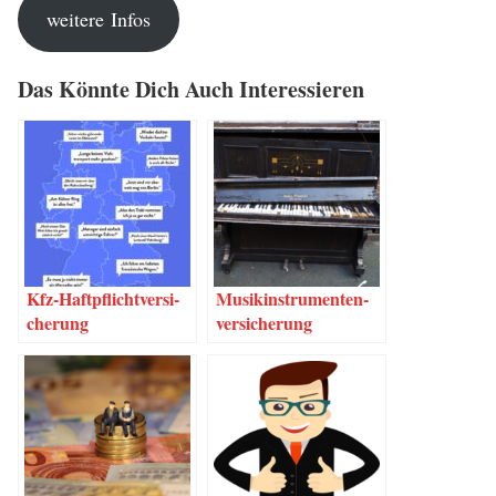
wei­te­re Infos
Das Könn­te Dich Auch Interessieren
Kfz-Haf­t­pflich­t­­ver­­­si­
Musik­in­stru­men­ten­
che­rung
ver­si­che­rung