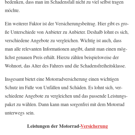
beden­ken, dass man im Scha­dens­fall nicht zu viel selbst tra­gen
möchte.
Ein wei­te­rer Fak­tor ist der Ver­si­che­rungs­bei­trag. Hier gibt es gro­
ße Unter­schie­de von Anbie­ter zu Anbie­ter. Des­halb lohnt es sich,
ver­schie­de­ne Ange­bo­te zu ver­glei­chen. Wich­tig ist auch, dass
man alle rele­van­ten Infor­ma­tio­nen angibt, damit man einen mög­
lichst genau­en Preis erhält. Hier­zu zäh­len bei­spiels­wei­se der
Wohn­ort, das Alter des Fah­rers und die Schadensfreiheitsklasse.
Ins­ge­samt bie­tet eine Motor­rad­ver­si­che­rung einen wich­ti­gen
Schutz im Fal­le von Unfäl­len und Schä­den. Es lohnt sich, ver­
schie­de­ne Ange­bo­te zu ver­glei­chen und das pas­sen­de Leis­tungs­
pa­ket zu wäh­len. Dann kann man sor­gen­frei mit dem Motor­rad
unter­wegs sein.
Leis­tun­gen der Motor­rad-
Ver­si­che­rung