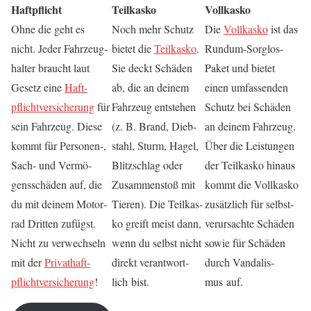
Haft­pflicht
Teil­kas­ko
Voll­kas­ko
Ohne die geht es
Noch mehr Schutz
Die
Voll­kas­ko
ist das
nicht. Jeder Fahr­zeug­
bie­tet die
Teil­kas­ko
.
Rund­um-Sorg­los-
hal­ter braucht laut
Sie deckt Schä­den
Paket und bie­tet
Gesetz eine
Haft­
ab, die an dei­nem
einen umfas­sen­den
pflicht­ver­si­che­rung
für
Fahr­zeug ent­ste­hen
Schutz bei Schä­den
sein Fahr­zeug. Die­se
(z. B. Brand, Dieb­
an dei­nem Fahr­zeug.
kommt für Personen‑,
stahl, Sturm, Hagel,
Über die Leis­tun­gen
Sach- und Ver­mö­
Blitz­schlag oder
der Teil­kas­ko hin­aus
gens­schä­den auf, die
Zusam­men­stoß mit
kommt die Voll­kas­ko
du mit dei­nem Motor­
Tie­ren). Die Teil­kas­
zusätz­lich für selbst­
rad Drit­ten zufügst.
ko greift meist dann,
ver­ur­sach­te Schä­den
Nicht zu ver­wech­seln
wenn du selbst nicht
sowie für Schä­den
mit der
Pri­vat­haft­
direkt ver­ant­wort­
durch Van­da­lis­
pflicht­ver­si­che­rung
!
lich bist.
mus auf.