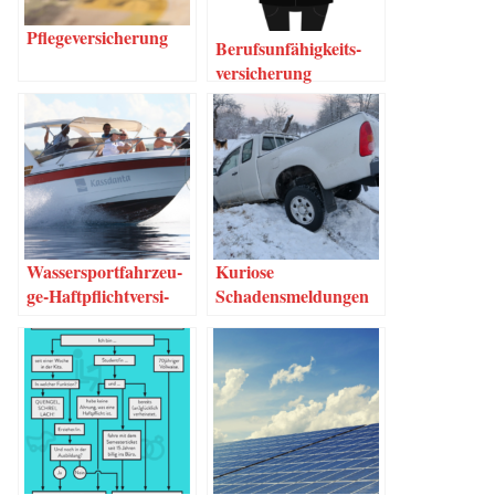
Pfle­ge­ver­si­che­rung
Berufs­un­fä­hig­keits­
ver­si­che­rung
Was­­ser­s­por­t­­fahr­­zeu­­
Kurio­se
ge-Haf­t­pflich­t­­ver­­­si­
Schadensmeldungen
che­rung