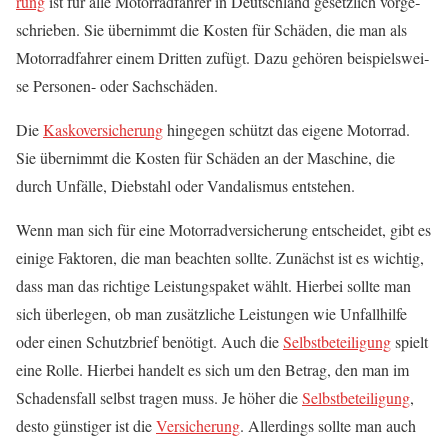
rung
ist für alle Motor­rad­fah­rer in Deutsch­land gesetz­lich vor­ge­
schrie­ben. Sie über­nimmt die Kos­ten für Schä­den, die man als
Motor­rad­fah­rer einem Drit­ten zufügt. Dazu gehö­ren bei­spiels­wei­
se Per­so­nen- oder Sachschäden.
Die
Kas­ko­ver­si­che­rung
hin­ge­gen schützt das eige­ne Motor­rad.
Sie über­nimmt die Kos­ten für Schä­den an der Maschi­ne, die
durch Unfäl­le, Dieb­stahl oder Van­da­lis­mus entstehen.
Wenn man sich für eine Motor­rad­ver­si­che­rung ent­schei­det, gibt es
eini­ge Fak­to­ren, die man beach­ten soll­te. Zunächst ist es wich­tig,
dass man das rich­ti­ge Leis­tungs­pa­ket wählt. Hier­bei soll­te man
sich über­le­gen, ob man zusätz­li­che Leis­tun­gen wie Unfall­hil­fe
oder einen Schutz­brief benö­tigt. Auch die
Selbst­be­tei­li­gung
spielt
eine Rol­le. Hier­bei han­delt es sich um den Betrag, den man im
Scha­dens­fall selbst tra­gen muss. Je höher die
Selbst­be­tei­li­gung
,
des­to güns­ti­ger ist die
Ver­si­che­rung
. Aller­dings soll­te man auch