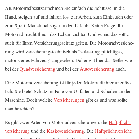
Als Motor­rad­be­sit­zer neh­men Sie ein­fach die Schlüs­sel in die
Hand, stei­gen auf und fah­ren los: zur Arbeit, zum Ein­kau­fen oder
zum Sport. Manch­mal sogar in den Urlaub. Kei­ne Fra­ge: Ihr
Motor­rad macht Ihnen das Leben leich­ter. Und genau das soll­te
auch für Ihren Ver­si­che­rungs­schutz gel­ten. Die Motor­rad­ver­si­che­
rung wird ver­si­che­rungs­tech­nisch als “zulas­sungs­pflich­ti­ges,
moto­ri­sier­tes Fahr­zeug” ange­se­hen. Daher gilt hier das Sel­be wie
bei der
Quad­ver­si­che­rung
und bei der
Auto­ver­si­che­rung
auch.
Eine Motor­rad­ver­si­che­rung ist für jeden Motor­rad­fah­rer uner­läss­
lich. Sie bie­tet Schutz im Fal­le von Unfäl­len und Schä­den an der
Maschi­ne. Doch wel­che
Ver­si­che­run­gen
gibt es und was soll­te
man beachten?
Es gibt zwei Arten von Motor­rad­ver­si­che­run­gen: die
Haft­pflicht­
ver­si­che­rung
und die
Kas­ko­ver­si­che­rung
. Die
Haft­pflicht­ver­si­che­