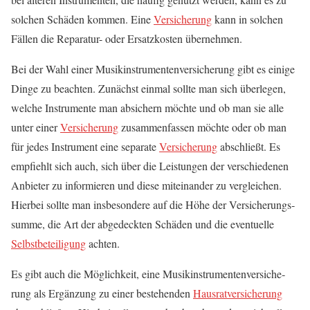
sol­chen Schä­den kom­men. Eine
Ver­si­che­rung
kann in sol­chen
Fäl­len die Repa­ra­tur- oder Ersatz­kos­ten übernehmen.
Bei der Wahl einer Musik­in­stru­men­ten­ver­si­che­rung gibt es eini­ge
Din­ge zu beach­ten. Zunächst ein­mal soll­te man sich über­le­gen,
wel­che Instru­men­te man absi­chern möch­te und ob man sie alle
unter einer
Ver­si­che­rung
zusam­men­fas­sen möch­te oder ob man
für jedes Instru­ment eine sepa­ra­te
Ver­si­che­rung
abschließt. Es
emp­fiehlt sich auch, sich über die Leis­tun­gen der ver­schie­de­nen
Anbie­ter zu infor­mie­ren und die­se mit­ein­an­der zu ver­glei­chen.
Hier­bei soll­te man ins­be­son­de­re auf die Höhe der Ver­si­che­rungs­
sum­me, die Art der abge­deck­ten Schä­den und die even­tu­el­le
Selbst­be­tei­li­gung
achten.
Es gibt auch die Mög­lich­keit, eine Musik­in­stru­men­ten­ver­si­che­
rung als Ergän­zung zu einer bestehen­den
Haus­rat­ver­si­che­rung