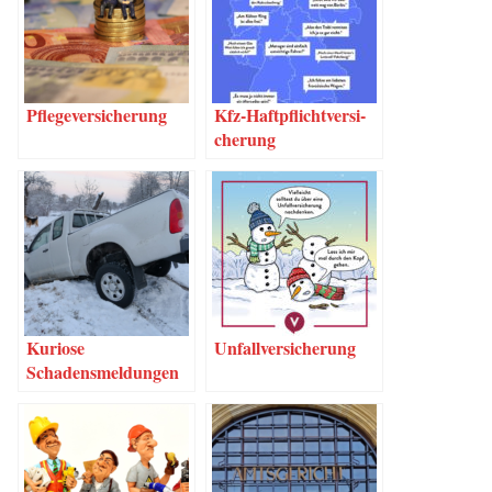
Pfle­ge­ver­si­che­rung
Kfz-Haf­t­pflich­t­­ver­­­si­
che­rung
Kurio­se
Unfall­ver­si­che­rung
Schadensmeldungen