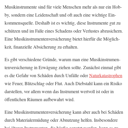
Musik­in­stru­men­te sind für vie­le Men­schen mehr als nur ein Hob­
by, son­dern eine Lei­den­schaft und oft auch eine wich­ti­ge Ein­
kom­mens­quel­le. Des­halb ist es wich­tig, die­se Instru­men­te gut zu
schüt­zen und im Fal­le eines Scha­dens oder Ver­lus­tes abzu­si­chern.
Eine Musik­in­stru­men­ten­ver­si­che­rung bie­tet hier­für die Mög­lich­
keit, finan­zi­el­le Absi­che­rung zu erhalten.
Es gibt ver­schie­de­ne Grün­de, war­um man eine Musik­in­stru­men­
ten­ver­si­che­rung in Erwä­gung zie­hen soll­te. Zunächst ein­mal gibt
es die Gefahr von Schä­den durch Unfäl­le oder
Natur­ka­ta­stro­phen
wie Feu­er, Blitz­schlag oder Flut. Auch Dieb­stahl kann ein Risi­ko
dar­stel­len, vor allem wenn das Instru­ment wert­voll ist oder in
öffent­li­chen Räu­men auf­be­wahrt wird.
Eine Musik­in­stru­men­ten­ver­si­che­rung kann aber auch bei Schä­den
durch Mate­ri­al­er­mü­dung oder Abnut­zung hel­fen. Ins­be­son­de­re
bei älte­ren Instru­men­ten, die häu­fig genutzt wer­den, kann es zu