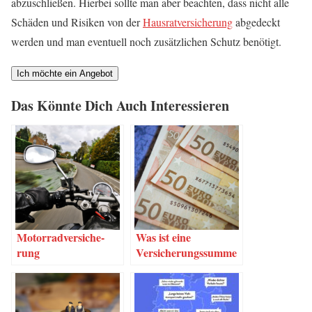
abzu­schlie­ßen. Hier­bei soll­te man aber beach­ten, dass nicht alle
Schä­den und Risi­ken von der
Haus­rat­ver­si­che­rung
abge­deckt
wer­den und man even­tu­ell noch zusätz­li­chen Schutz benötigt.
Das Könn­te Dich Auch Interessieren
Motor­rad­ver­si­che­
Was ist eine
rung
Versicherungssumme
?