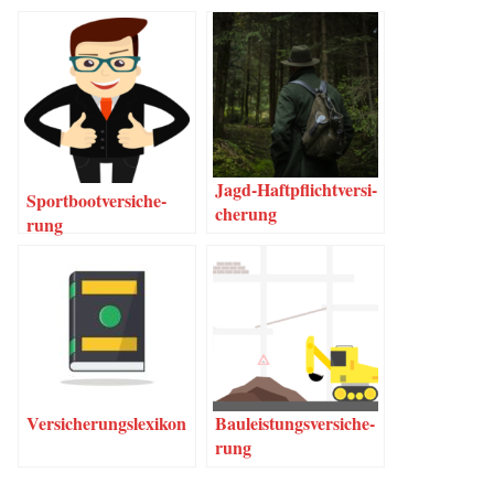
che­rung
Jagd-Haf­t­pflich­t­­ver­­­si­
Sport­boot­ver­si­che­
che­rung
rung
Ver­si­che­rungs­le­xi­kon
Bau­leis­tungs­ver­si­che­
rung