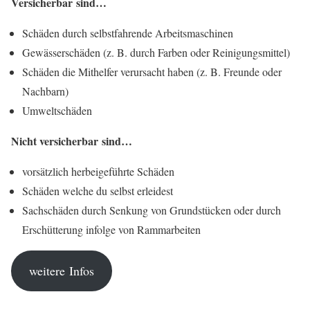
Ver­si­cher­bar sind…
Schä­den durch selbst­fah­ren­de Arbeitsmaschinen
Gewäs­ser­schä­den (z. B. durch Far­ben oder Reinigungsmittel)
Schä­den die Mit­hel­fer ver­ur­sacht haben (z. B. Freun­de oder
Nachbarn)
Umwelt­schä­den
Nicht ver­si­cher­bar sind…
vor­sätz­lich her­bei­ge­führ­te Schäden
Schä­den wel­che du selbst erleidest
Sach­schä­den durch Sen­kung von Grund­stü­cken oder durch
Erschüt­te­rung infol­ge von Rammarbeiten
wei­te­re Infos