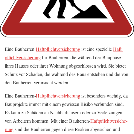
Eine Bau­her­ren-
Haft­pflicht­ver­si­che­rung
ist eine spe­zi­el­le
Haft­
pflicht­ver­si­che­rung
für Bau­her­ren, die wäh­rend der Bau­pha­se
ihres Hau­ses oder ihrer Woh­nung abge­schlos­sen wird. Sie bie­tet
Schutz vor Schä­den, die wäh­rend des Baus ent­ste­hen und die von
den Bau­her­ren ver­ur­sacht werden.
Eine Bau­her­ren-
Haft­pflicht­ver­si­che­rung
ist beson­ders wich­tig, da
Bau­pro­jek­te immer mit einem gewis­sen Risi­ko ver­bun­den sind.
Es kann zu Schä­den an Nach­bar­häu­sern oder zu Ver­let­zun­gen
von Arbei­tern kom­men. Mit einer Bau­her­ren-
Haft­pflicht­ver­si­che­
rung
sind die Bau­her­ren gegen die­se Risi­ken abge­si­chert und