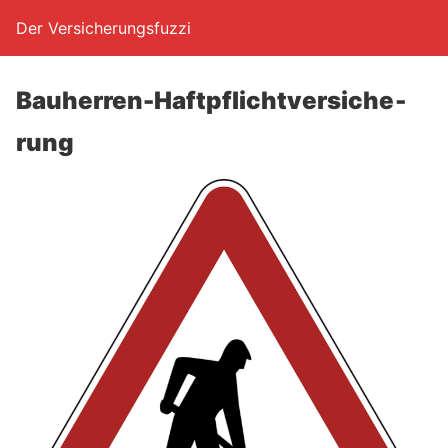
Der Versicherungsfuzzi
Bau­her­ren-Haft­pflicht­ver­si­che­
rung