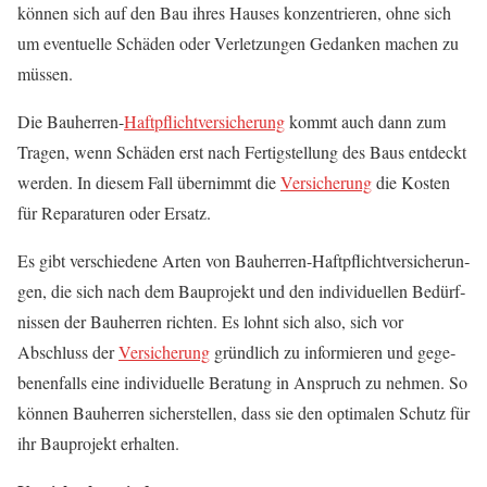
kön­nen sich auf den Bau ihres Hau­ses kon­zen­trie­ren, ohne sich
um even­tu­el­le Schä­den oder Ver­let­zun­gen Gedan­ken machen zu
müssen.
Die Bau­her­ren-
Haft­pflicht­ver­si­che­rung
kommt auch dann zum
Tra­gen, wenn Schä­den erst nach Fer­tig­stel­lung des Baus ent­deckt
wer­den. In die­sem Fall über­nimmt die
Ver­si­che­rung
die Kos­ten
für Repa­ra­tu­ren oder Ersatz.
Es gibt ver­schie­de­ne Arten von Bau­her­ren-Haft­pflicht­ver­si­che­run­
gen, die sich nach dem Bau­pro­jekt und den indi­vi­du­el­len Bedürf­
nis­sen der Bau­her­ren rich­ten. Es lohnt sich also, sich vor
Abschluss der
Ver­si­che­rung
gründ­lich zu infor­mie­ren und gege­
be­nen­falls eine indi­vi­du­el­le Bera­tung in Anspruch zu neh­men. So
kön­nen Bau­her­ren sicher­stel­len, dass sie den opti­ma­len Schutz für
ihr Bau­pro­jekt erhalten.