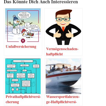
Das Könn­te Dich Auch Interessieren
Unfall­ver­si­che­rung
Ver­mö­gens­scha­den­
haft­pflicht
Pri­vat­haft­pflicht­ver­si­
Was­­ser­s­por­t­­fahr­­zeu­­
che­rung
ge-Haf­t­pflich­t­­ver­­­si­