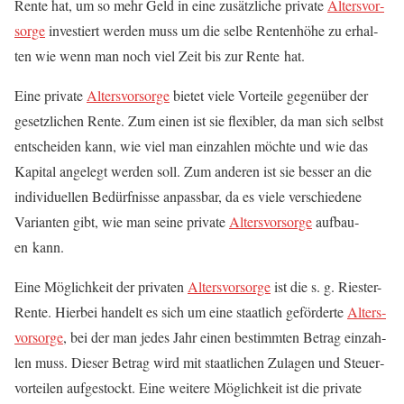
Ren­te hat, um so mehr Geld in eine zusätz­li­che pri­va­te
Alters­vor­
sor­ge
inves­tiert wer­den muss um die sel­be Ren­ten­hö­he zu erhal­
ten wie wenn man noch viel Zeit bis zur Ren­te hat.
Eine pri­va­te
Alters­vor­sor­ge
bie­tet vie­le Vor­tei­le gegen­über der
gesetz­li­chen Ren­te. Zum einen ist sie fle­xi­bler, da man sich selbst
ent­schei­den kann, wie viel man ein­zah­len möch­te und wie das
Kapi­tal ange­legt wer­den soll. Zum ande­ren ist sie bes­ser an die
indi­vi­du­el­len Bedürf­nis­se anpass­bar, da es vie­le ver­schie­de­ne
Vari­an­ten gibt, wie man sei­ne pri­va­te
Alters­vor­sor­ge
auf­bau­
en kann.
Eine Mög­lich­keit der pri­va­ten
Alters­vor­sor­ge
ist die s. g. Ries­ter-
Ren­te. Hier­bei han­delt es sich um eine staat­lich geför­der­te
Alters­
vor­sor­ge
, bei der man jedes Jahr einen bestimm­ten Betrag ein­zah­
len muss. Die­ser Betrag wird mit staat­li­chen Zula­gen und Steu­er­
vor­tei­len auf­ge­stockt. Eine wei­te­re Mög­lich­keit ist die pri­va­te