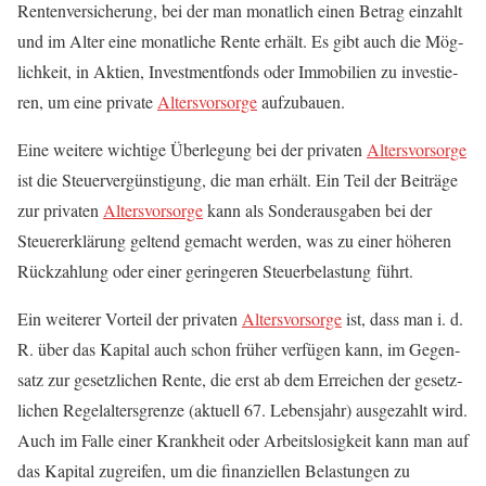
Ren­ten­ver­si­che­rung, bei der man monat­lich einen Betrag ein­zahlt
und im Alter eine monat­li­che Ren­te erhält. Es gibt auch die Mög­
lich­keit, in Akti­en, Invest­ment­fonds oder Immo­bi­li­en zu inves­tie­
ren, um eine pri­va­te
Alters­vor­sor­ge
aufzubauen.
Eine wei­te­re wich­ti­ge Über­le­gung bei der pri­va­ten
Alters­vor­sor­ge
ist die Steu­er­ver­güns­ti­gung, die man erhält. Ein Teil der Bei­trä­ge
zur pri­va­ten
Alters­vor­sor­ge
kann als Son­der­aus­ga­ben bei der
Steu­er­erklä­rung gel­tend gemacht wer­den, was zu einer höhe­ren
Rück­zah­lung oder einer gerin­ge­ren Steu­er­be­las­tung führt.
Ein wei­te­rer Vor­teil der pri­va­ten
Alters­vor­sor­ge
ist, dass man i. d.
R. über das Kapi­tal auch schon frü­her ver­fü­gen kann, im Gegen­
satz zur gesetz­li­chen Ren­te, die erst ab dem Errei­chen der gesetz­
li­chen Regel­al­ters­gren­ze (aktu­ell 67. Lebens­jahr) aus­ge­zahlt wird.
Auch im Fal­le einer Krank­heit oder Arbeits­lo­sig­keit kann man auf
das Kapi­tal zugrei­fen, um die finan­zi­el­len Belas­tun­gen zu