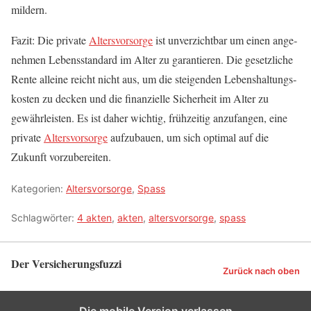
mildern.
Fazit: Die pri­va­te
Alters­vor­sor­ge
ist unver­zicht­bar um einen ange­
neh­men Lebens­stan­dard im Alter zu garan­tie­ren. Die gesetz­li­che
Ren­te allei­ne reicht nicht aus, um die stei­gen­den Lebens­hal­tungs­
kos­ten zu decken und die finan­zi­el­le Sicher­heit im Alter zu
gewähr­leis­ten. Es ist daher wich­tig, früh­zei­tig anzu­fan­gen, eine
pri­va­te
Alters­vor­sor­ge
auf­zu­bau­en, um sich opti­mal auf die
Zukunft vorzubereiten.
Kategorien:
Altersvorsorge
,
Spass
Schlagwörter:
4 akten
,
akten
,
altersvorsorge
,
spass
Der Versicherungsfuzzi
Zurück nach oben