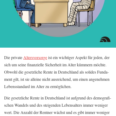
Die pri­va­te
Alters­vor­sor­ge
ist ein wich­ti­ger Aspekt für jeden, der
sich um sei­ne finan­zi­el­le Sicher­heit im Alter küm­mern möch­te.
Obwohl die gesetz­li­che Ren­te in Deutsch­land als soli­des Fun­da­
ment gilt, ist sie allei­ne nicht aus­rei­chend, um einen ange­neh­men
Lebens­stan­dard im Alter zu ermöglichen.
Die gesetz­li­che Ren­te in Deutsch­land ist auf­grund des demo­gra­fi­
schen Wan­dels und des stei­gen­den Lebens­al­ters immer weni­ger
wert. Die Anzahl der Rent­ner wächst und es gibt immer weni­ger