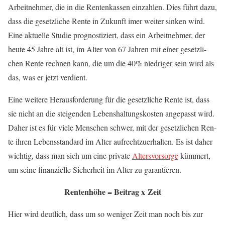
Arbeit­neh­mer, die in die Ren­ten­kas­sen ein­zah­len. Dies führt dazu,
dass die gesetz­li­che Ren­te in Zukunft imer wei­ter sin­ken wird.
Eine aktu­el­le Stu­die pro­gnos­ti­ziert, dass ein Arbeit­neh­mer, der
heu­te 45 Jah­re alt ist, im Alter von 67 Jah­ren mit einer gesetz­li­
chen Ren­te rech­nen kann, die um die 40% nied­ri­ger sein wird als
das, was er jetzt verdient.
Eine wei­te­re Her­aus­for­de­rung für die gesetz­li­che Ren­te ist, dass
sie nicht an die stei­gen­den Lebens­hal­tungs­kos­ten ange­passt wird.
Daher ist es für vie­le Men­schen schwer, mit der gesetz­li­chen Ren­
te ihren Lebens­stan­dard im Alter auf­recht­zu­er­hal­ten. Es ist daher
wich­tig, dass man sich um eine pri­va­te
Alters­vor­sor­ge
küm­mert,
um sei­ne finan­zi­el­le Sicher­heit im Alter zu garantieren.
Ren­ten­hö­he = Bei­trag x Zeit
Hier wird deut­lich, dass um so weni­ger Zeit man noch bis zur