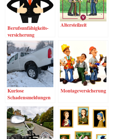
Alters­teil­zeit
Berufs­un­fä­hig­keits­
ver­si­che­rung
Kurio­se
Mon­ta­ge­ver­si­che­rung
Schadensmeldungen