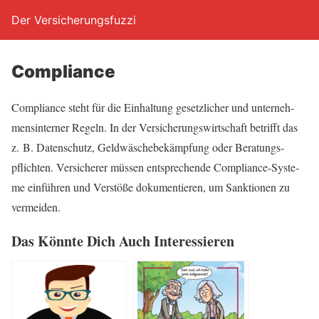
Der Versicherungsfuzzi
Com­pli­ance
Com­pli­ance steht für die Ein­hal­tung gesetz­li­cher und unter­neh­
mens­in­ter­ner Regeln. In der Ver­si­che­rungs­wirt­schaft betrifft das
z. B. Daten­schutz, Geld­wä­sche­be­kämp­fung oder Bera­tungs­
pflich­ten. Ver­si­che­rer müs­sen ent­spre­chen­de Com­pli­ance-Sys­te­
me ein­füh­ren und Ver­stö­ße doku­men­tie­ren, um Sank­tio­nen zu
vermeiden.
Das Könn­te Dich Auch Interessieren