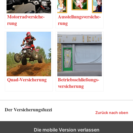
Motor­rad­ver­si­che­
Aus­stel­lungs­ver­si­che­
rung
rung
Quad-Ver­­­si­che­rung
Betriebs­schlie­ßungs­
ver­si­che­rung
Der Versicherungsfuzzi
Zurück nach oben
Die mobile Version verlassen