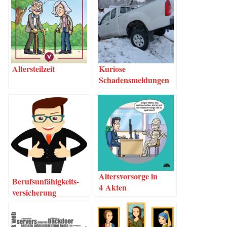
Alters­teil­zeit
Kurio­se
Schadensmeldungen
Alters­vor­sor­ge in
Berufs­un­fä­hig­keits­
4 Akten
ver­si­che­rung