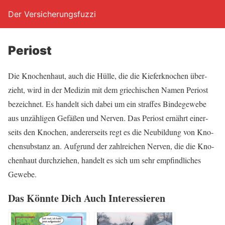
Der Versicherungsfuzzi
Peri­ost
Die Kno­chen­haut, auch die Hül­le, die die Kie­fer­kno­chen über­
zieht, wird in der Medi­zin mit dem grie­chi­schen Namen Peri­ost
bezeich­net. Es han­delt sich dabei um ein straf­fes Bin­de­ge­we­be
aus unzäh­li­gen Gefä­ßen und Ner­ven. Das Peri­ost ernährt einer­
seits den Kno­chen, ande­rer­seits regt es die Neu­bil­dung von Kno­
chen­sub­stanz an. Auf­grund der zahl­rei­chen Ner­ven, die die Kno­
chen­haut durch­zie­hen, han­delt es sich um sehr emp­find­li­ches
Gewebe.
Das Könn­te Dich Auch Interessieren