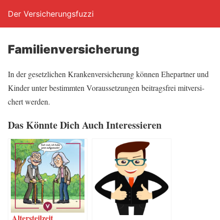
Der Versicherungsfuzzi
Fami­li­en­ver­si­che­rung
In der gesetz­li­chen Kran­ken­ver­si­che­rung kön­nen Ehe­part­ner und
Kin­der unter bestimm­ten Vor­aus­set­zun­gen bei­trags­frei mit­ver­si­
chert werden.
Das Könn­te Dich Auch Interessieren
Alters­teil­zeit