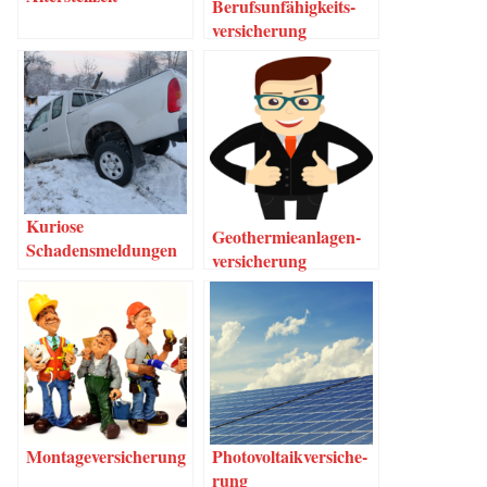
Berufs­un­fä­hig­keits­
ver­si­che­rung
Kurio­se
Geo­ther­mie­an­la­gen­
Schadensmeldungen
ver­si­che­rung
Mon­ta­ge­ver­si­che­rung
Pho­to­vol­ta­ik­ver­si­che­
rung