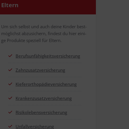
Eltern
Um sich selbst und auch dei­ne Kin­der best­
mög­lichst abzu­si­chern, fin­dest du hier eini­
ge Pro­duk­te spe­zi­ell für Eltern.
Berufs­un­fä­hig­keits­ver­si­che­rung
Zahn­zu­satz­ver­si­che­rung
Kie­fer­or­tho­pä­die­ver­si­che­rung
Kran­ken­zu­satz­ver­si­che­rung
Risi­ko­le­bens­ver­si­che­rung
Unfall­ver­si­che­rung