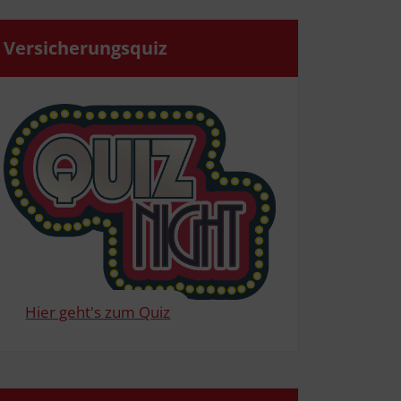
Ver­si­che­rungs­quiz
Hier geht's zum Quiz