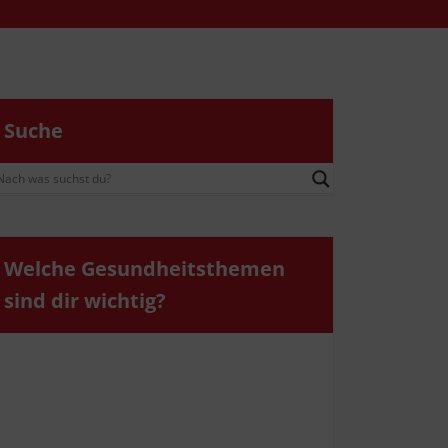
Suche
Wel­che Gesund­heits­the­men
sind dir wichtig?