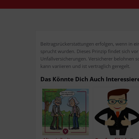
Bei­trags­rück­erstat­tun­gen erfol­gen, wenn in 
sprucht wur­den. Die­ses Prin­zip fin­det sich vor
Unfall­ver­si­che­run­gen. Ver­si­che­rer beloh­nen
kann vari­ie­ren und ist ver­trag­lich geregelt.
Das Könn­te Dich Auch Interessier