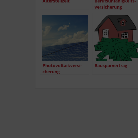
Alters­teil­zeit
Berufs­un­fä­hig­keits­
ver­si­che­rung
Pho­to­vol­ta­ik­ver­si­
Bau­spar­ver­trag
che­rung