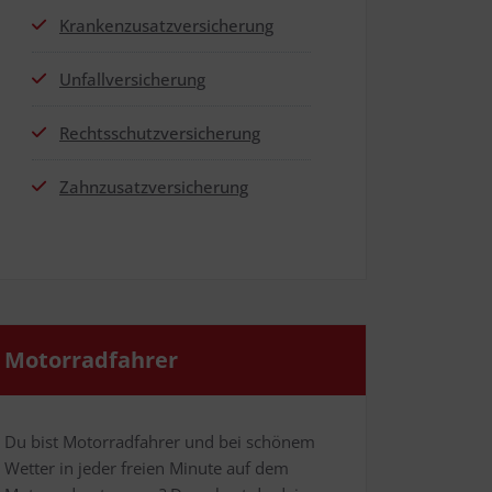
Kran­ken­zu­satz­ver­si­che­rung
Unfall­ver­si­che­rung
Rechts­schutz­ver­si­che­rung
Zahn­zu­satz­ver­si­che­rung
Motor­rad­fah­rer
Du bist Motor­rad­fah­rer und bei schö­nem
Wet­ter in jeder frei­en Minu­te auf dem