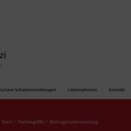
zi
n
Kurio­se Schadensmeldungen
Lebens­pha­sen
Kon­takt
Start
Fachbegriffe
Bei­trags­rück­erstat­tung