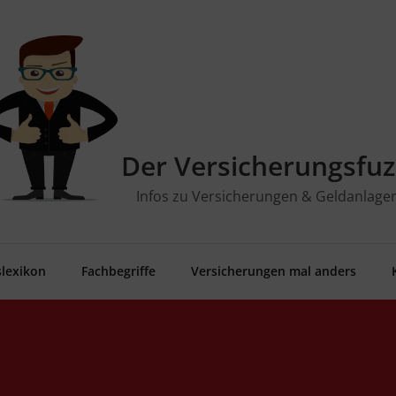
Der Versicherungsfuz
Infos zu Versicherungen & Geldanlage
­le­xi­kon
Fach­be­grif­fe
Ver­si­che­run­gen mal anders