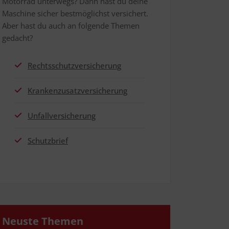
Motor­rad unter­wegs? Dann hast du dei­ne
Maschi­ne sicher best­mög­lichst ver­si­chert.
Aber hast du auch an fol­gen­de The­men
gedacht?
Rechts­schutz­ver­si­che­rung
Kran­ken­zu­satz­ver­si­che­rung
Unfall­ver­si­che­rung
Schutz­brief
Neus­te Themen