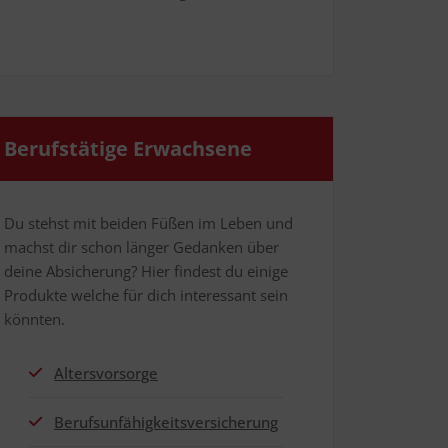
Berufs­tä­ti­ge Erwachsene
Du stehst mit bei­den Füßen im Leben und
machst dir schon län­ger Gedan­ken über
dei­ne Absi­che­rung? Hier fin­dest du eini­ge
Pro­duk­te wel­che für dich inter­es­sant sein
könnten.
Alters­vor­sor­ge
Berufs­un­fä­hig­keits­ver­si­che­rung