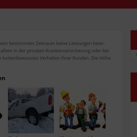
einem bestimm­ten Zeit­raum kei­ne Leis­tun­gen bean­
 allem in der pri­va­ten Kran­ken­ver­si­che­rung oder bei
 so kos­ten­be­wuss­tes Ver­hal­ten ihrer Kun­den. Die Höhe
en