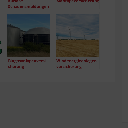
Kurio­se
Mon­ta­ge­ver­si­che­rung
Schadensmeldungen
Bio­gas­an­la­gen­ver­si­
Wind­ener­gie­an­la­gen­
che­rung
ver­si­che­rung