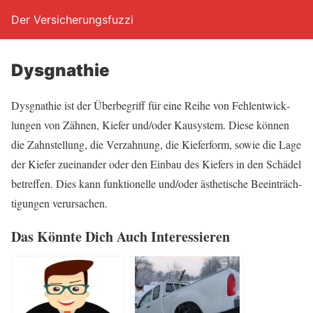
Der Versicherungsfuzzi
Dys­gnathie
Dys­gnathie ist der Über­be­griff für eine Rei­he von Fehl­ent­wick­
lun­gen von Zäh­nen, Kie­fer und/oder Kau­sys­tem. Die­se kön­nen
die Zahn­stel­lung, die Ver­zah­nung, die Kie­fer­form, sowie die Lage
der Kie­fer zuein­an­der oder den Ein­bau des Kie­fers in den Schä­del
betref­fen. Dies kann funk­tio­nel­le und/oder ästhe­ti­sche Beein­träch­
ti­gun­gen verursachen.
Das Könn­te Dich Auch Interessieren