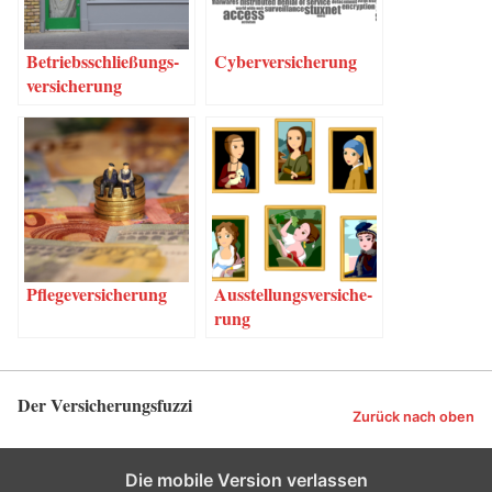
Betriebs­schlie­ßungs­
Cyber­ver­si­che­rung
ver­si­che­rung
Pfle­ge­ver­si­che­rung
Aus­stel­lungs­ver­si­che­
rung
Der Versicherungsfuzzi
Zurück nach oben
Die mobile Version verlassen