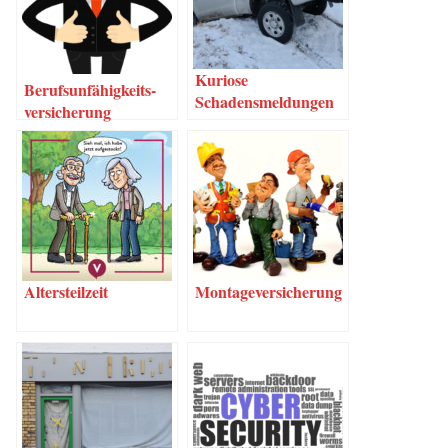
Kurio­se
Berufs­un­fä­hig­keits­
Schadensmeldungen
ver­si­che­rung
Alters­teil­zeit
Mon­ta­ge­ver­si­che­rung