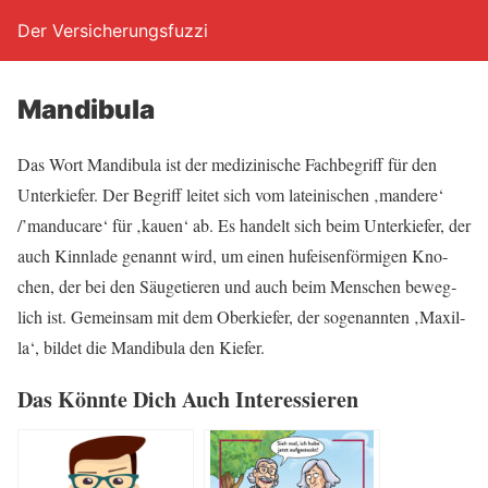
Der Versicherungsfuzzi
Man­di­bu­la
Das Wort Man­di­bu­la ist der medi­zi­ni­sche Fach­be­griff für den
Unter­kie­fer. Der Begriff lei­tet sich vom latei­ni­schen ‚man­de­re‘
/’manducare‘ für ‚kau­en‘ ab. Es han­delt sich beim Unter­kie­fer, der
auch Kinn­la­de genannt wird, um einen huf­ei­sen­för­mi­gen Kno­
chen, der bei den Säu­ge­tie­ren und auch beim Men­schen beweg­
lich ist. Gemein­sam mit dem Ober­kie­fer, der soge­nann­ten ‚Maxil­
la‘, bil­det die Man­di­bu­la den Kiefer.
Das Könn­te Dich Auch Interessieren