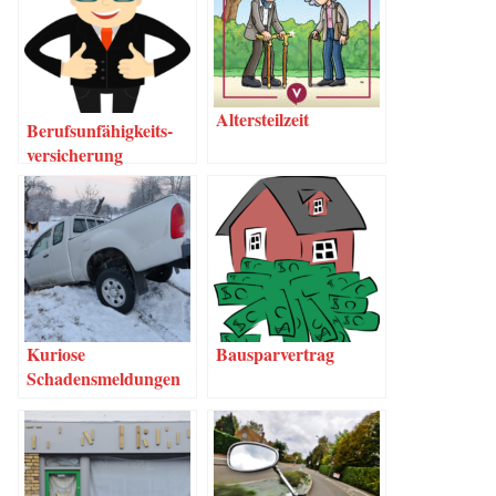
Alters­teil­zeit
Berufs­un­fä­hig­keits­
ver­si­che­rung
Kurio­se
Bau­spar­ver­trag
Schadensmeldungen