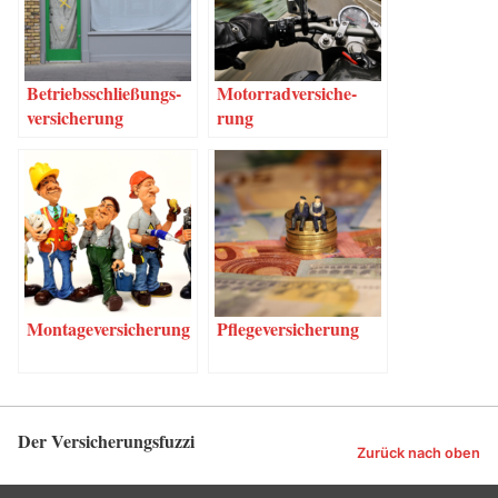
Betriebs­schlie­ßungs­
Motor­rad­ver­si­che­
ver­si­che­rung
rung
Mon­ta­ge­ver­si­che­rung
Pfle­ge­ver­si­che­rung
Der Versicherungsfuzzi
Zurück nach oben