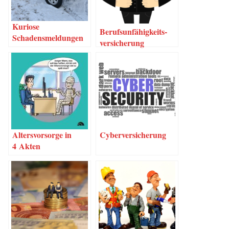
Kurio­se
Berufs­un­fä­hig­keits­
Schadensmeldungen
ver­si­che­rung
Alters­vor­sor­ge in
Cyber­ver­si­che­rung
4 Akten