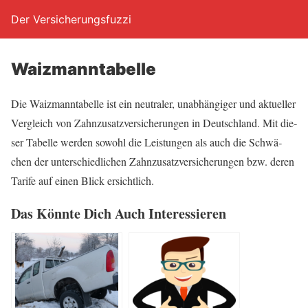
Der Versicherungsfuzzi
Waiz­mann­ta­bel­le
Die Waiz­mann­ta­bel­le ist ein neu­tra­ler, unab­hän­gi­ger und aktu­el­ler
Ver­gleich von Zahn­zu­satz­ver­si­che­run­gen in Deutsch­land. Mit die­
ser Tabel­le wer­den sowohl die Leis­tun­gen als auch die Schwä­
chen der unter­schied­li­chen Zahn­zu­satz­ver­si­che­run­gen bzw. deren
Tari­fe auf einen Blick ersichtlich.
Das Könn­te Dich Auch Interessieren