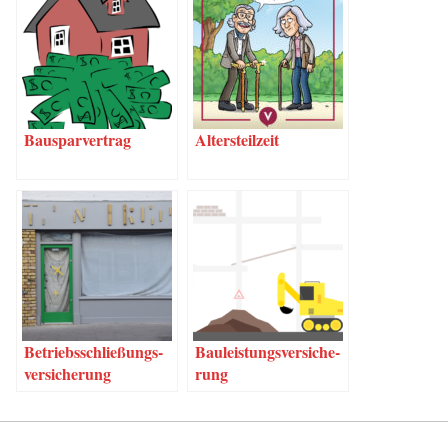
Bau­spar­ver­trag
Alters­teil­zeit
Betriebs­schlie­ßungs­
Bau­leis­tungs­ver­si­che­
ver­si­che­rung
rung