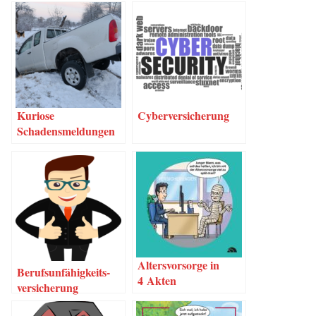
Kurio­se
Cyber­ver­si­che­rung
Schadensmeldungen
Alters­vor­sor­ge in
Berufs­un­fä­hig­keits­
4 Akten
ver­si­che­rung