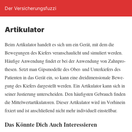
Der Versicherungsfuzzi
Arti­ku­la­tor
Beim Arti­ku­la­tor han­delt es sich um ein Gerät, mit dem die
Bewe­gun­gen des Kie­fers ver­an­schau­licht und simu­liert wer­den.
Häu­fi­ge Anwen­dung fin­det er bei der Anwen­dung von Zahn­pro­
the­sen. Setzt man Gips­mo­del­le des Ober- und Unter­kie­fers des
Pati­en­ten in das Gerät ein, so kann eine drei­di­men­sio­na­le Bewe­
gung des Kie­fers dar­ge­stellt wer­den. Ein Arti­ku­la­tor kann sich in
sei­ner Jus­tie­rung unter­schei­den. Den häu­figs­ten Gebrauch fin­den
die Mit­tel­wert­ar­ti­ku­la­to­ren. Die­ser Arti­ku­la­tor wird im Vor­hin­ein
fixiert und ist anschlie­ßend nicht mehr indi­vi­du­ell einstellbar.
Das Könn­te Dich Auch Interessieren