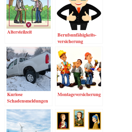
Alters­teil­zeit
Berufs­un­fä­hig­keits­
ver­si­che­rung
Kurio­se
Mon­ta­ge­ver­si­che­rung
Schadensmeldungen