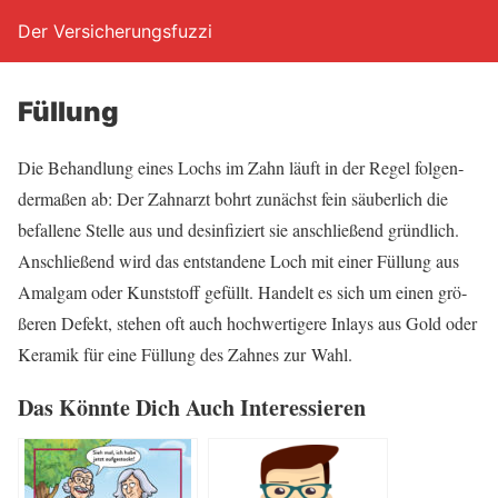
Der Versicherungsfuzzi
Fül­lung
Die Behand­lung eines Lochs im Zahn läuft in der Regel fol­gen­
der­ma­ßen ab: Der Zahn­arzt bohrt zunächst fein säu­ber­lich die
befal­le­ne Stel­le aus und des­in­fi­ziert sie anschlie­ßend gründ­lich.
Anschlie­ßend wird das ent­stan­de­ne Loch mit einer Fül­lung aus
Amal­gam oder Kunst­stoff gefüllt. Han­delt es sich um einen grö­
ße­ren Defekt, ste­hen oft auch hoch­wer­ti­ge­re Inlays aus Gold oder
Kera­mik für eine Fül­lung des Zah­nes zur Wahl.
Das Könn­te Dich Auch Interessieren