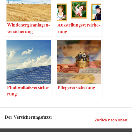
Wind­ener­gie­an­la­gen­
Aus­stel­lungs­ver­si­che­
ver­si­che­rung
rung
Pho­to­vol­ta­ik­ver­si­che­
Pfle­ge­ver­si­che­rung
rung
Der Versicherungsfuzzi
Zurück nach oben