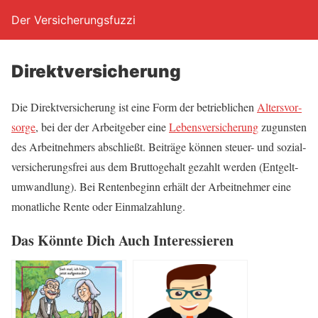
Der Versicherungsfuzzi
Direkt­ver­si­che­rung
Die Direkt­ver­si­che­rung ist eine Form der betrieb­li­chen
Alters­vor­
sor­ge
, bei der der Arbeit­ge­ber eine
Lebens­ver­si­che­rung
zuguns­ten
des Arbeit­neh­mers abschließt. Bei­trä­ge kön­nen steu­er- und sozi­al­
ver­si­che­rungs­frei aus dem Brut­to­ge­halt gezahlt wer­den (Ent­gelt­
um­wand­lung). Bei Ren­ten­be­ginn erhält der Arbeit­neh­mer eine
monat­li­che Ren­te oder Einmalzahlung.
Das Könn­te Dich Auch Interessieren