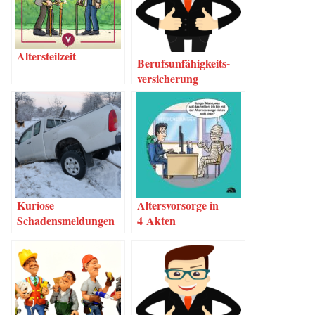
Alters­teil­zeit
Berufs­un­fä­hig­keits­
ver­si­che­rung
Kurio­se
Alters­vor­sor­ge in
Schadensmeldungen
4 Akten