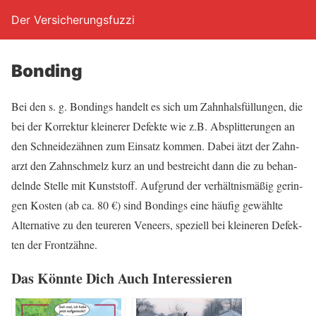
Der Versicherungsfuzzi
Bon­ding
Bei den s. g. Bon­dings han­delt es sich um Zahn­hals­fül­lun­gen, die
bei der Kor­rek­tur klei­ne­rer Defek­te wie z.B. Absplit­te­run­gen an
den Schnei­de­zäh­nen zum Ein­satz kom­men. Dabei ätzt der Zahn­
arzt den Zahn­schmelz kurz an und bestreicht dann die zu behan­
deln­de Stel­le mit Kunst­stoff. Auf­grund der ver­hält­nis­mä­ßig gerin­
gen Kos­ten (ab ca. 80 €) sind Bon­dings eine häu­fig gewähl­te
Alter­na­ti­ve zu den teu­re­ren Veneers, spe­zi­ell bei klei­ne­ren Defek­
ten der Frontzähne.
Das Könn­te Dich Auch Interessieren