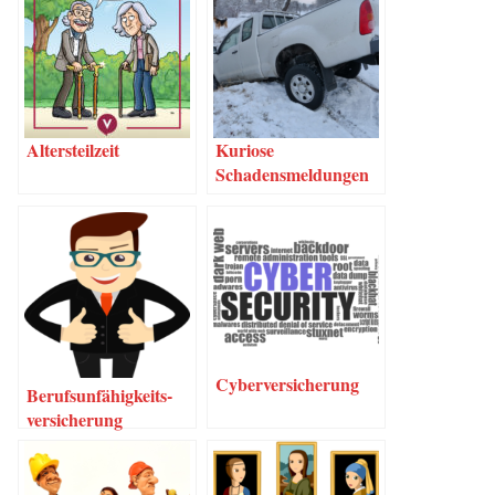
Alters­teil­zeit
Kurio­se
Schadensmeldungen
Cyber­ver­si­che­rung
Berufs­un­fä­hig­keits­
ver­si­che­rung