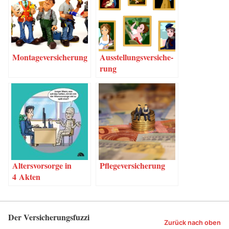
Mon­ta­ge­ver­si­che­rung
Aus­stel­lungs­ver­si­che­
rung
Alters­vor­sor­ge in
Pfle­ge­ver­si­che­rung
4 Akten
Der Versicherungsfuzzi
Zurück nach oben