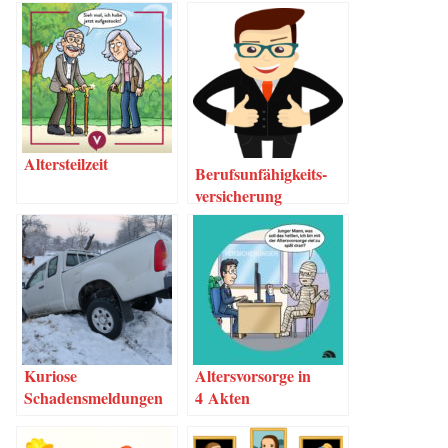
Alters­teil­zeit
Berufs­un­fä­hig­keits­
ver­si­che­rung
Kurio­se
Alters­vor­sor­ge in
Schadensmeldungen
4 Akten