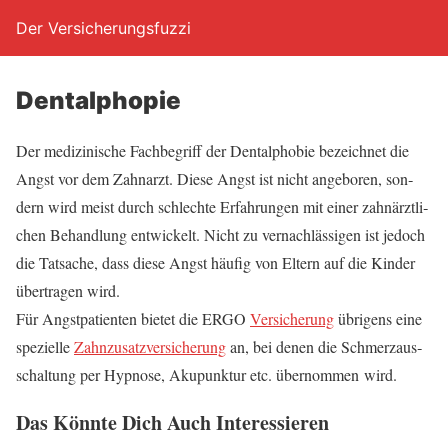
Der Versicherungsfuzzi
Den­tal­pho­pie
Der medi­zi­ni­sche Fach­be­griff der Den­tal­pho­bie bezeich­net die
Angst vor dem Zahn­arzt. Die­se Angst ist nicht ange­bo­ren, son­
dern wird meist durch schlech­te Erfah­run­gen mit einer zahn­ärzt­li­
chen Behand­lung ent­wi­ckelt. Nicht zu ver­nach­läs­si­gen ist jedoch
die Tat­sa­che, dass die­se Angst häu­fig von Eltern auf die Kin­der
über­tra­gen wird.
Für Angst­pa­ti­en­ten bie­tet die ERGO
Ver­si­che­rung
übri­gens eine
spe­zi­el­le
Zahn­zu­satz­ver­si­che­rung
an, bei denen die Schmerz­aus­
schal­tung per Hyp­no­se, Aku­punk­tur etc. über­nom­men wird.
Das Könn­te Dich Auch Interessieren