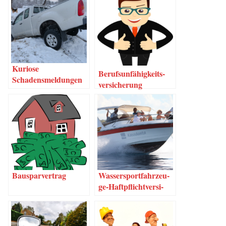
Kurio­se
Berufs­un­fä­hig­keits­
Schadensmeldungen
ver­si­che­rung
Bau­spar­ver­trag
Was­­ser­s­por­t­­fahr­­zeu­­
ge-Haf­t­pflich­t­­ver­­­si­
che­rung