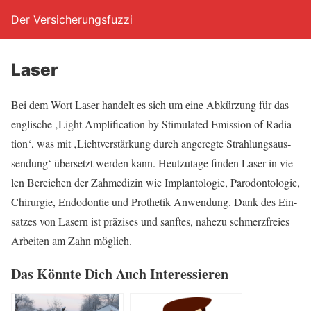
Der Versicherungsfuzzi
Laser
Bei dem Wort Laser han­delt es sich um eine Abkür­zung für das
eng­li­sche ‚Light Ampli­fi­ca­ti­on by Sti­mu­la­ted Emis­si­on of Radia­
ti­on‘, was mit ‚Licht­ver­stär­kung durch ange­reg­te Strah­lungs­aus­
sen­dung‘ über­setzt wer­den kann. Heut­zu­ta­ge fin­den Laser in vie­
len Berei­chen der Zah­me­di­zin wie Implan­to­lo­gie, Par­odon­to­lo­gie,
Chir­ur­gie, End­odon­tie und Pro­the­tik Anwen­dung. Dank des Ein­
sat­zes von Lasern ist prä­zi­ses und sanf­tes, nahe­zu schmerz­frei­es
Arbei­ten am Zahn möglich.
Das Könn­te Dich Auch Interessieren