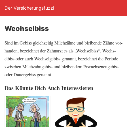
Der Versicherungsfuzzi
Wech­s­elbiss
Sind im Gebiss gleich­zei­tig Milch­zäh­ne und blei­ben­de Zäh­ne vor­
han­den, bezeich­net der Zahn­arzt es als „Wech­s­elbiss“. Wech­s­
elbiss oder auch Wech­sel­ge­biss genannt, bezeich­net die Peri­ode
zwi­schen Milch­zahn­ge­biss und blei­ben­dem Erwach­se­nen­ge­biss
oder Dau­er­ge­biss genannt.
Das Könn­te Dich Auch Interessieren