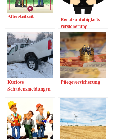
Alters­teil­zeit
Berufs­un­fä­hig­keits­
ver­si­che­rung
Kurio­se
Pfle­ge­ver­si­che­rung
Schadensmeldungen