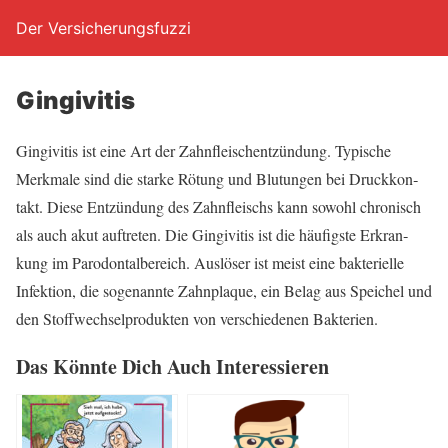
Der Versicherungsfuzzi
Gin­gi­vi­tis
Gin­gi­vi­tis ist eine Art der Zahn­fleisch­ent­zün­dung. Typi­sche
Merk­ma­le sind die star­ke Rötung und Blu­tun­gen bei Druck­kon­
takt. Die­se Ent­zün­dung des Zahn­fleischs kann sowohl chro­nisch
als auch akut auf­tre­ten. Die Gin­gi­vi­tis ist die häu­figs­te Erkran­
kung im Par­odon­tal­be­reich. Aus­lö­ser ist meist eine bak­te­ri­el­le
Infek­ti­on, die soge­nann­te Zahn­plaque, ein Belag aus Spei­chel und
den Stoff­wech­sel­pro­duk­ten von ver­schie­de­nen Bakterien.
Das Könn­te Dich Auch Interessieren