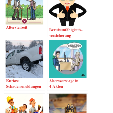
Alters­teil­zeit
Berufs­un­fä­hig­keits­
ver­si­che­rung
Kurio­se
Alters­vor­sor­ge in
Schadensmeldungen
4 Akten