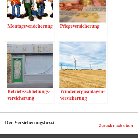
Mon­ta­ge­ver­si­che­rung
Pfle­ge­ver­si­che­rung
Betriebs­schlie­ßungs­
Wind­ener­gie­an­la­gen­
ver­si­che­rung
ver­si­che­rung
Der Versicherungsfuzzi
Zurück nach oben