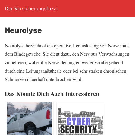
Der Versicherungsfuzzi
Neu­ro­ly­se
Neu­ro­ly­se bezeich­net die ope­ra­ti­ve Her­aus­lö­sung von Ner­ven aus
dem Bin­de­ge­we­be. Sie dient dazu, den Nerv aus Ver­wach­sun­gen
zu befrei­en, wobei die Ner­ven­lei­tung ent­we­der vor­über­ge­hend
durch eine Lei­tungs­an­äs­the­sie oder bei sehr star­ken chro­ni­schen
Schmer­zen dau­er­haft unter­bro­chen wird.
Das Könn­te Dich Auch Interessieren