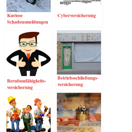
Kurio­se
Cyber­ver­si­che­rung
Schadensmeldungen
Betriebs­schlie­ßungs­
Berufs­un­fä­hig­keits­
ver­si­che­rung
ver­si­che­rung