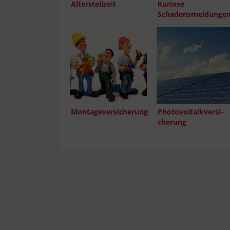
Alters­teil­zeit
Kurio­se
Schadensmeldunge
Mon­ta­ge­ver­si­che­rung
Pho­to­vol­ta­ik­ver­si­
che­rung