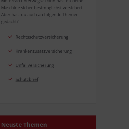
Motor­rad unter­wegs? Dann hast du dei­ne
Maschi­ne sicher best­mög­lichst ver­si­chert.
Aber hast du auch an fol­gen­de The­men
gedacht?
Rechts­schutz­ver­si­che­rung
Kran­ken­zu­satz­ver­si­che­rung
Unfall­ver­si­che­rung
Schutz­brief
Neus­te Themen