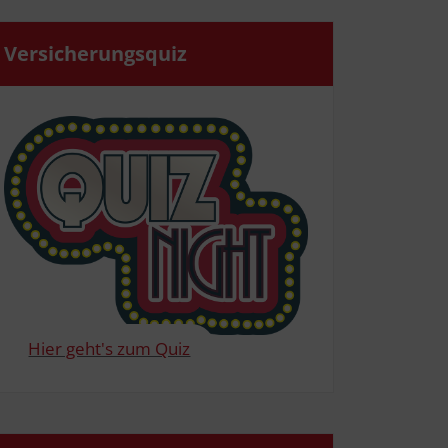
Ver­si­che­rungs­quiz
Hier geht's zum Quiz