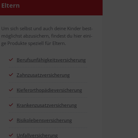
Eltern
Um sich selbst und auch dei­ne Kin­der best­
mög­lichst abzu­si­chern, fin­dest du hier eini­
ge Pro­duk­te spe­zi­ell für Eltern.
Berufs­un­fä­hig­keits­ver­si­che­rung
Zahn­zu­satz­ver­si­che­rung
Kie­fer­or­tho­pä­die­ver­si­che­rung
Kran­ken­zu­satz­ver­si­che­rung
Risi­ko­le­bens­ver­si­che­rung
Unfall­ver­si­che­rung