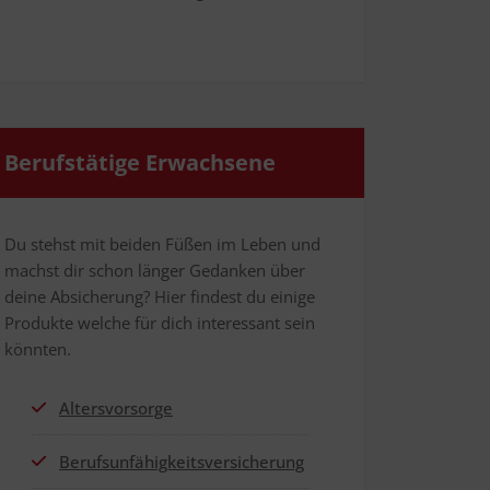
Berufs­tä­ti­ge Erwachsene
Du stehst mit bei­den Füßen im Leben und
machst dir schon län­ger Gedan­ken über
dei­ne Absi­che­rung? Hier fin­dest du eini­ge
Pro­duk­te wel­che für dich inter­es­sant sein
könnten.
Alters­vor­sor­ge
Berufs­un­fä­hig­keits­ver­si­che­rung