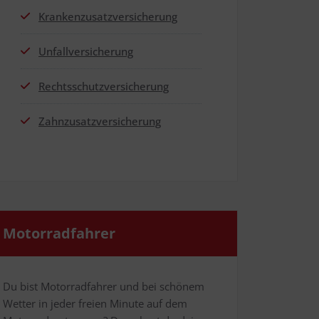
Kran­ken­zu­satz­ver­si­che­rung
Unfall­ver­si­che­rung
Rechts­schutz­ver­si­che­rung
Zahn­zu­satz­ver­si­che­rung
Motor­rad­fah­rer
Du bist Motor­rad­fah­rer und bei schö­nem
Wet­ter in jeder frei­en Minu­te auf dem