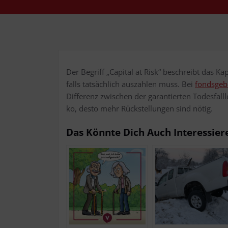
Der Begriff „Capi­tal at Risk“ beschreibt das Kapi­t
falls tat­säch­lich aus­zah­len muss. Bei
fonds­ge­b
Dif­fe­renz zwi­schen der garan­tier­ten Todes­fal
ko, des­to mehr Rück­stel­lun­gen sind nötig.
Das Könn­te Dich Auch Interessier