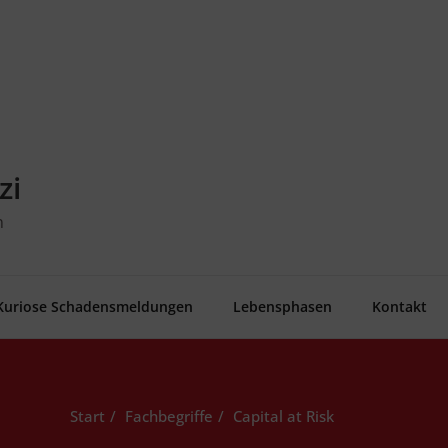
zi
n
Kurio­se Schadensmeldungen
Lebens­pha­sen
Kon­takt
Start
Fachbegriffe
Capi­tal at Risk