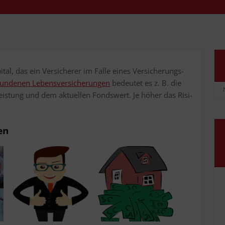
al, das ein Ver­si­che­rer im Fal­le eines Ver­si­che­rungs­
un­de­nen Lebens­ver­si­che­run­gen
bedeu­tet es z. B. die
l­leis­tung und dem aktu­el­len Fonds­wert. Je höher das Risi­
en