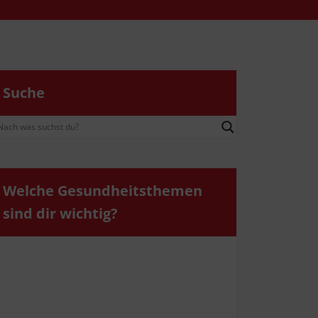
Suche
Wel­che Gesund­heits­the­men
sind dir wichtig?