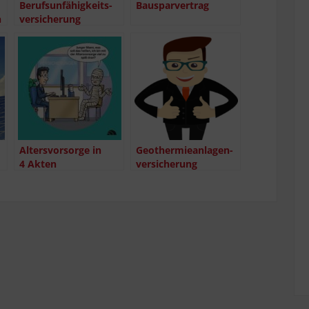
Berufs­un­fä­hig­keits­
Bau­spar­ver­trag
n
ver­si­che­rung
Alters­vor­sor­ge in
Geo­ther­mie­an­la­gen­
4 Akten
ver­si­che­rung