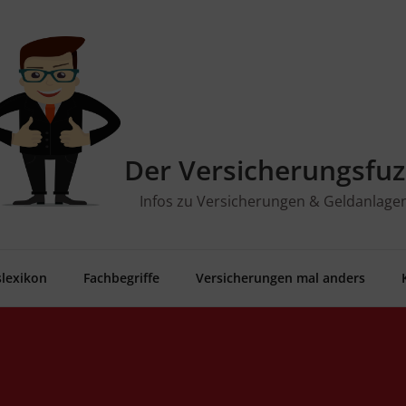
Der Versicherungsfuz
Infos zu Versicherungen & Geldanlage
­le­xi­kon
Fach­be­grif­fe
Ver­si­che­run­gen mal anders