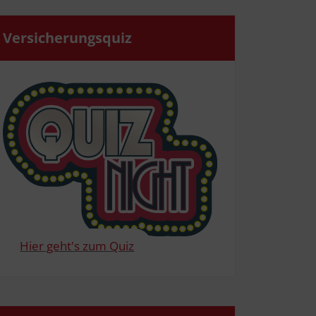
Ver­si­che­rungs­quiz
Hier geht's zum Quiz