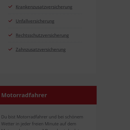
Kran­ken­zu­satz­ver­si­che­rung
Unfall­ver­si­che­rung
Rechts­schutz­ver­si­che­rung
Zahn­zu­satz­ver­si­che­rung
Motor­rad­fah­rer
Du bist Motor­rad­fah­rer und bei schö­nem
Wet­ter in jeder frei­en Minu­te auf dem