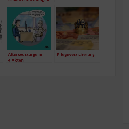
Alters­vor­sor­ge in
Pfle­ge­ver­si­che­rung
4 Akten