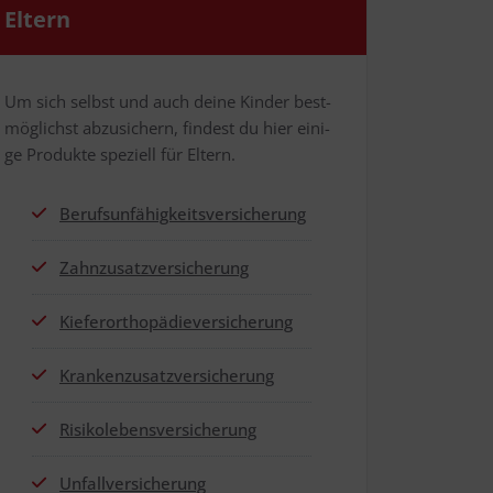
Eltern
Um sich selbst und auch dei­ne Kin­der best­
mög­lichst abzu­si­chern, fin­dest du hier eini­
ge Pro­duk­te spe­zi­ell für Eltern.
Berufs­un­fä­hig­keits­ver­si­che­rung
Zahn­zu­satz­ver­si­che­rung
Kie­fer­or­tho­pä­die­ver­si­che­rung
Kran­ken­zu­satz­ver­si­che­rung
Risi­ko­le­bens­ver­si­che­rung
Unfall­ver­si­che­rung