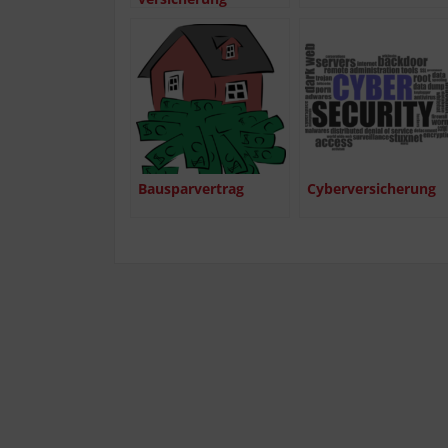
Bau­spar­ver­trag
Cyber­ver­si­che­rung