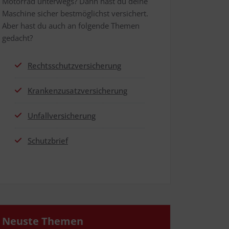
Motor­rad unter­wegs? Dann hast du dei­ne
Maschi­ne sicher best­mög­lichst ver­si­chert.
Aber hast du auch an fol­gen­de The­men
gedacht?
Rechts­schutz­ver­si­che­rung
Kran­ken­zu­satz­ver­si­che­rung
Unfall­ver­si­che­rung
Schutz­brief
Neus­te Themen