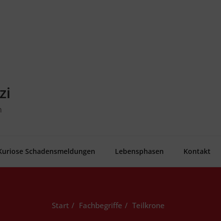
zi
n
Kurio­se Schadensmeldungen
Lebens­pha­sen
Kon­takt
Start
Fachbegriffe
Teil­kro­ne