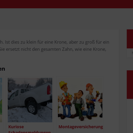
h. Ist dies zu klein für eine Kro­ne, aber zu groß für ein
. Sie ersetzt nicht den gesam­ten Zahn, wie eine Kro­ne,
en
Kurio­se
Mon­ta­ge­ver­si­che­rung
Schadensmeldungen