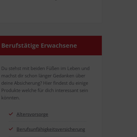
Berufs­tä­ti­ge Erwachsene
Du stehst mit bei­den Füßen im Leben und
machst dir schon län­ger Gedan­ken über
dei­ne Absi­che­rung? Hier fin­dest du eini­ge
Pro­duk­te wel­che für dich inter­es­sant sein
könnten.
Alters­vor­sor­ge
Berufs­un­fä­hig­keits­ver­si­che­rung