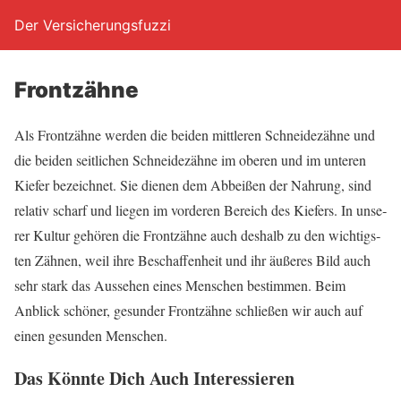
Der Versicherungsfuzzi
Front­zäh­ne
Als Front­zäh­ne wer­den die bei­den mitt­le­ren Schnei­de­zäh­ne und
die bei­den seit­li­chen Schnei­de­zäh­ne im obe­ren und im unte­ren
Kie­fer bezeich­net. Sie die­nen dem Abbei­ßen der Nah­rung, sind
rela­tiv scharf und lie­gen im vor­de­ren Bereich des Kie­fers. In unse­
rer Kul­tur gehö­ren die Front­zäh­ne auch des­halb zu den wich­tigs­
ten Zäh­nen, weil ihre Beschaf­fen­heit und ihr äuße­res Bild auch
sehr stark das Aus­se­hen eines Men­schen bestim­men. Beim
Anblick schö­ner, gesun­der Front­zäh­ne schlie­ßen wir auch auf
einen gesun­den Menschen.
Das Könn­te Dich Auch Interessieren