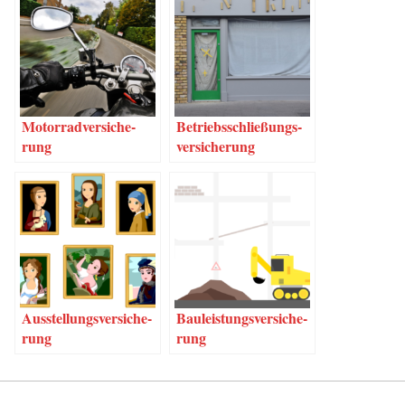
Motor­rad­ver­si­che­
Betriebs­schlie­ßungs­
rung
ver­si­che­rung
Aus­stel­lungs­ver­si­che­
Bau­leis­tungs­ver­si­che­
rung
rung