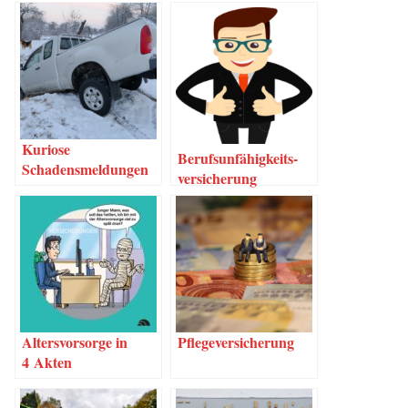
Kurio­se
Berufs­un­fä­hig­keits­
Schadensmeldungen
ver­si­che­rung
Alters­vor­sor­ge in
Pfle­ge­ver­si­che­rung
4 Akten