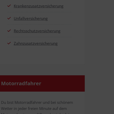
Kran­ken­zu­satz­ver­si­che­rung
Unfall­ver­si­che­rung
Rechts­schutz­ver­si­che­rung
Zahn­zu­satz­ver­si­che­rung
Motor­rad­fah­rer
Du bist Motor­rad­fah­rer und bei schö­nem
Wet­ter in jeder frei­en Minu­te auf dem