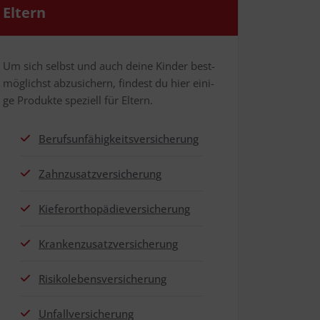
Eltern
Um sich selbst und auch dei­ne Kin­der best­
mög­lichst abzu­si­chern, fin­dest du hier eini­
ge Pro­duk­te spe­zi­ell für Eltern.
Berufs­un­fä­hig­keits­ver­si­che­rung
Zahn­zu­satz­ver­si­che­rung
Kie­fer­or­tho­pä­die­ver­si­che­rung
Kran­ken­zu­satz­ver­si­che­rung
Risi­ko­le­bens­ver­si­che­rung
Unfall­ver­si­che­rung