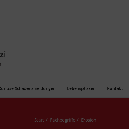
zi
n
Kurio­se Schadensmeldungen
Lebens­pha­sen
Kon­takt
Start
Fachbegriffe
Ero­si­on