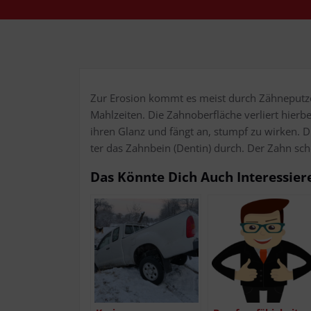
Zur Ero­si­on kommt es meist durch Zäh­ne­put­ze
Mahl­zei­ten. Die Zahn­ober­flä­che ver­liert hie
ihren Glanz und fängt an, stumpf zu wir­ken. Du
ter das Zahn­bein (Den­tin) durch. Der Zahn sche
Das Könn­te Dich Auch Interessier