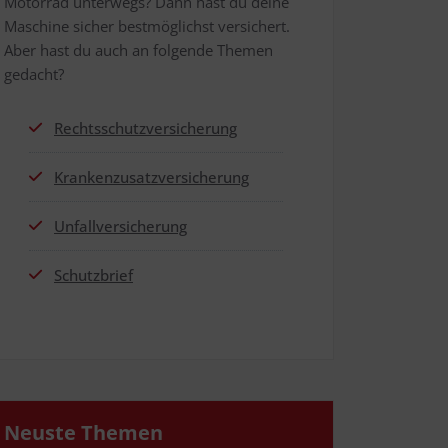
Motor­rad unter­wegs? Dann hast du dei­ne
Maschi­ne sicher best­mög­lichst ver­si­chert.
Aber hast du auch an fol­gen­de The­men
gedacht?
Rechts­schutz­ver­si­che­rung
Kran­ken­zu­satz­ver­si­che­rung
Unfall­ver­si­che­rung
Schutz­brief
Neus­te Themen