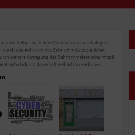
n unmit­tel­bar nach dem Ver­zehr von säu­re­hal­ti­gen
r­bei durch das Auf­rau­en des Zahn­schmel­zes zunächst
rch wei­te­re Abtra­gung des Zahn­schmel­zes scheint spä­
int sich dadurch dau­er­haft gelb­lich zu verfärben.
en