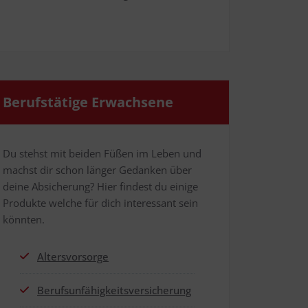
Berufs­tä­ti­ge Erwachsene
Du stehst mit bei­den Füßen im Leben und
machst dir schon län­ger Gedan­ken über
dei­ne Absi­che­rung? Hier fin­dest du eini­ge
Pro­duk­te wel­che für dich inter­es­sant sein
könnten.
Alters­vor­sor­ge
Berufs­un­fä­hig­keits­ver­si­che­rung