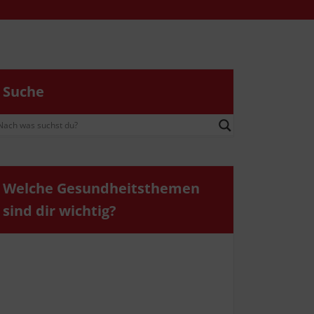
Suche
Wel­che Gesund­heits­the­men
sind dir wichtig?