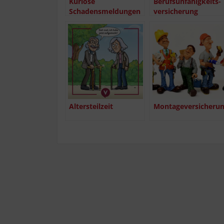
Kurio­se
Berufs­un­fä­hig­keits­
Schadensmeldungen
ver­si­che­rung
Alters­teil­zeit
Mon­ta­ge­ver­si­che­ru