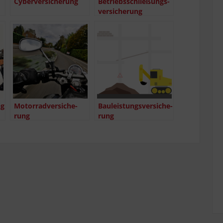
Cyber­ver­si­che­rung
Betriebs­schlie­ßungs­
ver­si­che­rung
ng
Motor­rad­ver­si­che­
Bau­leis­tungs­ver­si­che­
rung
rung