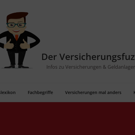
Der Versicherungsfuz
Infos zu Versicherungen & Geldanlage
­le­xi­kon
Fach­be­grif­fe
Ver­si­che­run­gen mal anders