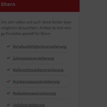
Eltern
Um sich selbst und auch dei­ne Kin­der best­
mög­lichst abzu­si­chern, fin­dest du hier eini­
ge Pro­duk­te spe­zi­ell für Eltern.
Berufs­un­fä­hig­keits­ver­si­che­rung
Zahn­zu­satz­ver­si­che­rung
Kie­fer­or­tho­pä­die­ver­si­che­rung
Kran­ken­zu­satz­ver­si­che­rung
Risi­ko­le­bens­ver­si­che­rung
Unfall­ver­si­che­rung