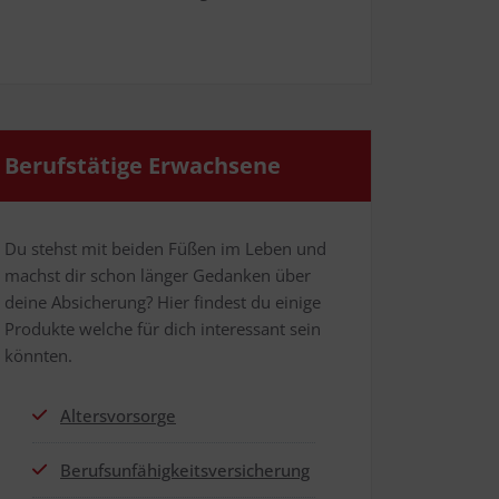
Berufs­tä­ti­ge Erwachsene
Du stehst mit bei­den Füßen im Leben und
machst dir schon län­ger Gedan­ken über
dei­ne Absi­che­rung? Hier fin­dest du eini­ge
Pro­duk­te wel­che für dich inter­es­sant sein
könnten.
Alters­vor­sor­ge
Berufs­un­fä­hig­keits­ver­si­che­rung