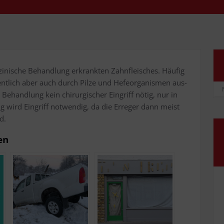
zi­ni­sche Behand­lung erkrank­ten Zahn­fleisches. Häu­fig
ent­lich aber auch durch Pil­ze und Hefe­or­ga­nis­men aus­
l Behand­lung kein chir­ur­gi­scher Ein­griff nötig, nur in
ng wird Ein­griff not­wen­dig, da die Erre­ger dann meist
d.
en