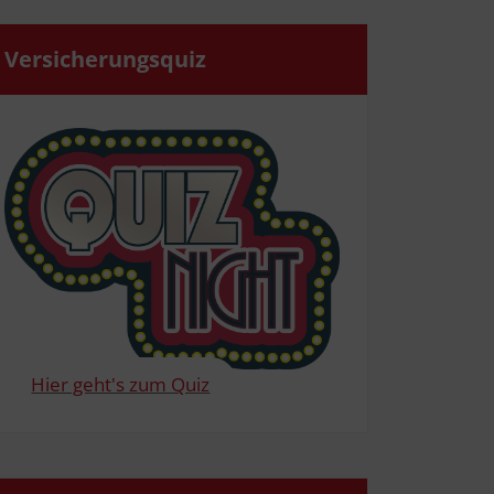
Ver­si­che­rungs­quiz
Hier geht's zum Quiz