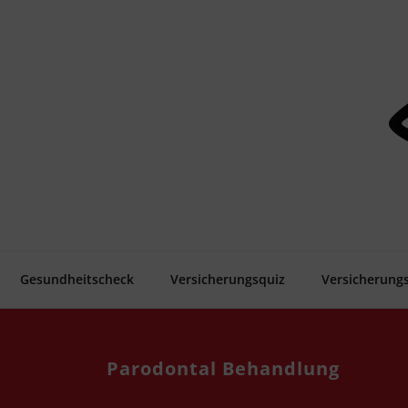
Zum
Inhalt
springen
Gesund­heits­check
Ver­si­che­rungs­quiz
Ver­si­che­rungs
Par­odon­tal Behandlung