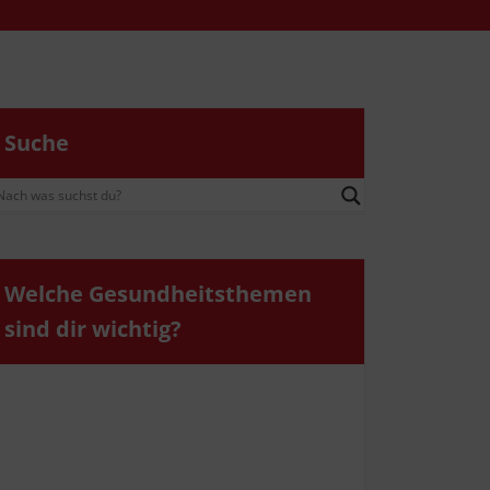
Suche
Wel­che Gesund­heits­the­men
sind dir wichtig?