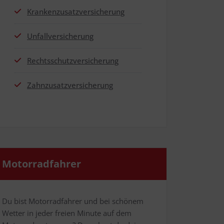
Kran­ken­zu­satz­ver­si­che­rung
Unfall­ver­si­che­rung
Rechts­schutz­ver­si­che­rung
Zahn­zu­satz­ver­si­che­rung
Motor­rad­fah­rer
Du bist Motor­rad­fah­rer und bei schö­nem
Wet­ter in jeder frei­en Minu­te auf dem