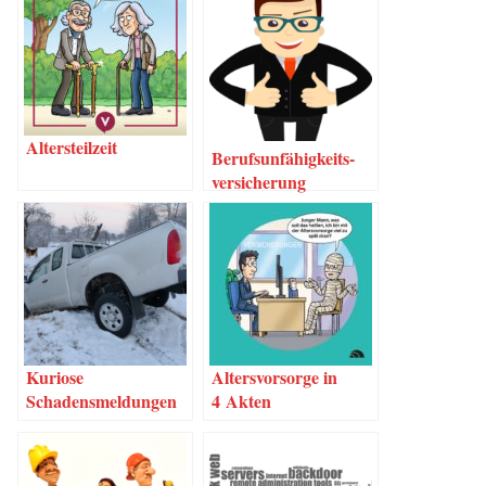
Alters­teil­zeit
Berufs­un­fä­hig­keits­
ver­si­che­rung
Kurio­se
Alters­vor­sor­ge in
Schadensmeldungen
4 Akten