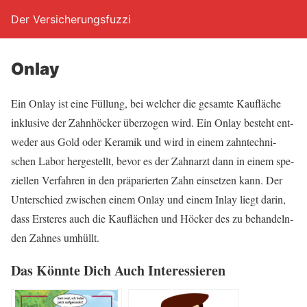
Der Versicherungsfuzzi
Onlay
Ein Onlay ist eine Fül­lung, bei wel­cher die gesam­te Kau­flä­che
inklu­si­ve der Zahn­hö­cker über­zo­gen wird. Ein Onlay besteht ent­
we­der aus Gold oder Kera­mik und wird in einem zahn­tech­ni­
schen Labor her­ge­stellt, bevor es der Zahn­arzt dann in einem spe­
zi­el­len Ver­fah­ren in den prä­pa­rier­ten Zahn ein­set­zen kann. Der
Unter­schied zwi­schen einem Onlay und einem Inlay liegt dar­in,
dass Ers­te­res auch die Kau­flä­chen und Höcker des zu behan­deln­
den Zah­nes umhüllt.
Das Könn­te Dich Auch Interessieren