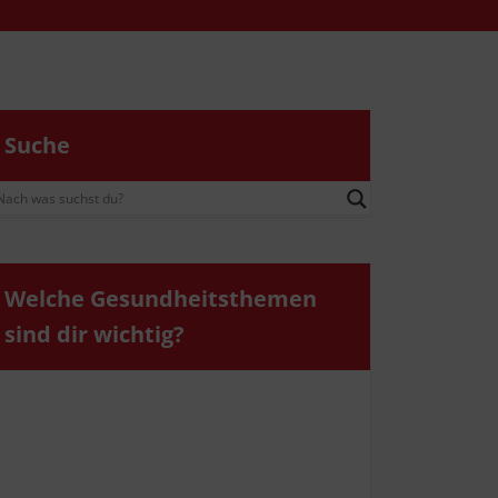
Suche
Wel­che Gesund­heits­the­men
sind dir wichtig?