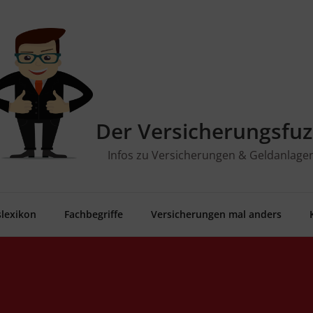
Der Versicherungsfuz
Infos zu Versicherungen & Geldanlage
­le­xi­kon
Fach­be­grif­fe
Ver­si­che­run­gen mal anders