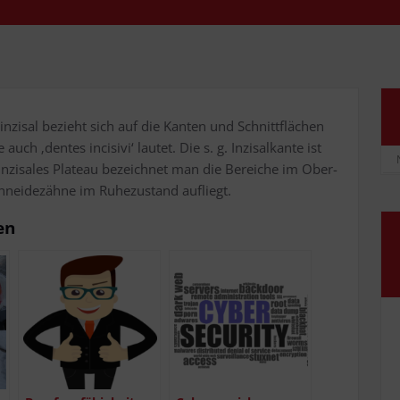
zi­sal bezieht sich auf die Kan­ten und Schnitt­flä­chen
h ‚den­tes incisi­vi‘ lau­tet. Die s. g. Inzi­sal­kan­te ist
 inzi­sa­les Pla­teau bezeich­net man die Berei­che im Ober­
hnei­de­zäh­ne im Ruhe­zu­stand aufliegt.
en