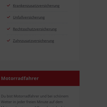
Kran­ken­zu­satz­ver­si­che­rung
Unfall­ver­si­che­rung
Rechts­schutz­ver­si­che­rung
Zahn­zu­satz­ver­si­che­rung
Motor­rad­fah­rer
Du bist Motor­rad­fah­rer und bei schö­nem
Wet­ter in jeder frei­en Minu­te auf dem