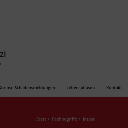
zi
n
Kurio­se Schadensmeldungen
Lebens­pha­sen
Kon­takt
Start
Fachbegriffe
Inzi­sal