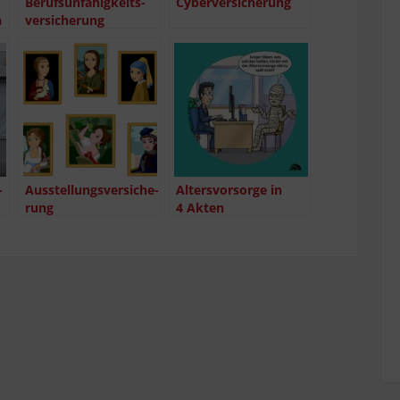
Berufs­un­fä­hig­keits­
Cyber­ver­si­che­rung
n
ver­si­che­rung
­
Aus­stel­lungs­ver­si­che­
Alters­vor­sor­ge in
rung
4 Akten