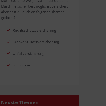
Motor­rad unter­wegs? Dann hast du dei­ne
Maschi­ne sicher best­mög­lichst ver­si­chert.
Aber hast du auch an fol­gen­de The­men
gedacht?
Rechts­schutz­ver­si­che­rung
Kran­ken­zu­satz­ver­si­che­rung
Unfall­ver­si­che­rung
Schutz­brief
Neus­te Themen