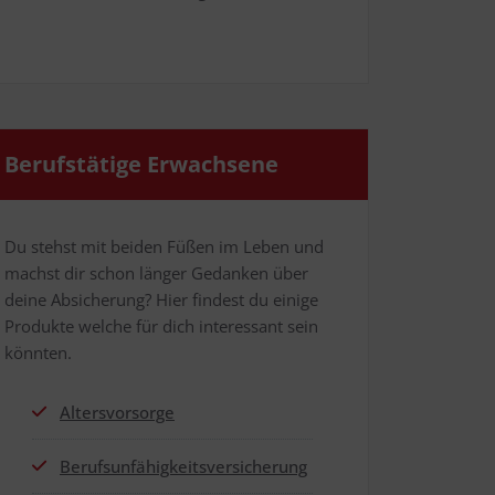
Berufs­tä­ti­ge Erwachsene
Du stehst mit bei­den Füßen im Leben und
machst dir schon län­ger Gedan­ken über
dei­ne Absi­che­rung? Hier fin­dest du eini­ge
Pro­duk­te wel­che für dich inter­es­sant sein
könnten.
Alters­vor­sor­ge
Berufs­un­fä­hig­keits­ver­si­che­rung