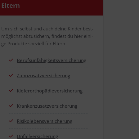
Eltern
Um sich selbst und auch dei­ne Kin­der best­
mög­lichst abzu­si­chern, fin­dest du hier eini­
ge Pro­duk­te spe­zi­ell für Eltern.
Berufs­un­fä­hig­keits­ver­si­che­rung
Zahn­zu­satz­ver­si­che­rung
Kie­fer­or­tho­pä­die­ver­si­che­rung
Kran­ken­zu­satz­ver­si­che­rung
Risi­ko­le­bens­ver­si­che­rung
Unfall­ver­si­che­rung