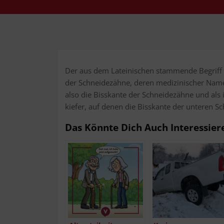
Der aus dem Latei­ni­schen stam­men­de Begriff in
der Schnei­de­zäh­ne, deren medi­zi­ni­scher Name auc
also die Biss­kan­te der Schnei­de­zäh­ne und als
kie­fer, auf denen die Biss­kan­te der unte­ren Sc
Das Könn­te Dich Auch Interessier