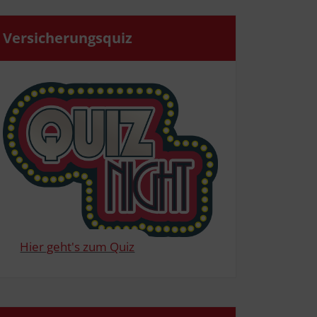
Ver­si­che­rungs­quiz
Hier geht's zum Quiz