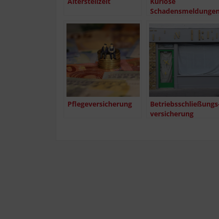
Alters­teil­zeit
Kurio­se
Schadensmeldunge
Pfle­ge­ver­si­che­rung
Betriebs­schlie­ßungs
ver­si­che­rung