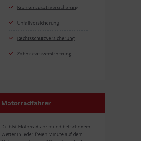
Kran­ken­zu­satz­ver­si­che­rung
Unfall­ver­si­che­rung
Rechts­schutz­ver­si­che­rung
Zahn­zu­satz­ver­si­che­rung
Motor­rad­fah­rer
Du bist Motor­rad­fah­rer und bei schö­nem
Wet­ter in jeder frei­en Minu­te auf dem