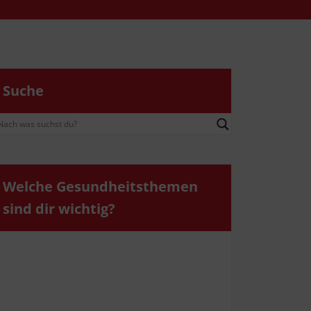
Suche
Wel­che Gesund­heits­the­men
sind dir wichtig?