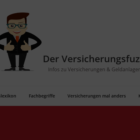
Der Versicherungsfuz
Infos zu Versicherungen & Geldanlage
­le­xi­kon
Fach­be­grif­fe
Ver­si­che­run­gen mal anders