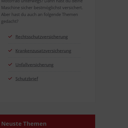
Motor­rad unter­wegs? Dann hast du dei­ne
Maschi­ne sicher best­mög­lichst ver­si­chert.
Aber hast du auch an fol­gen­de The­men
gedacht?
Rechts­schutz­ver­si­che­rung
Kran­ken­zu­satz­ver­si­che­rung
Unfall­ver­si­che­rung
Schutz­brief
Neus­te Themen