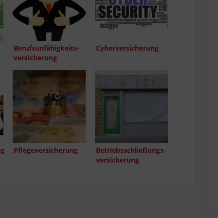
Berufs­un­fä­hig­keits­
Cyber­ver­si­che­rung
ver­si­che­rung
ng
Pfle­ge­ver­si­che­rung
Betriebs­schlie­ßungs­
ver­si­che­rung