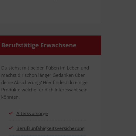
Berufs­tä­ti­ge Erwachsene
Du stehst mit bei­den Füßen im Leben und
machst dir schon län­ger Gedan­ken über
dei­ne Absi­che­rung? Hier fin­dest du eini­ge
Pro­duk­te wel­che für dich inter­es­sant sein
könnten.
Alters­vor­sor­ge
Berufs­un­fä­hig­keits­ver­si­che­rung