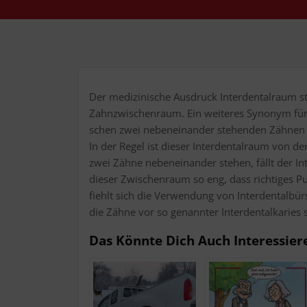
Der medi­zi­ni­sche Aus­druck Inter­den­tal­raum
Zahn­zwi­schen­raum. Ein wei­te­res Syn­onym fü
schen zwei neben­ein­an­der ste­hen­den Zäh­nen b
In der Regel ist die­ser Inter­den­tal­raum von der
zwei Zäh­ne neben­ein­an­der ste­hen, fällt der In
die­ser Zwi­schen­raum so eng, dass rich­ti­ges
fiehlt sich die Ver­wen­dung von Inter­den­tal­bürs
die Zäh­ne vor so genann­ter Inter­den­tal­ka­ri­es
Das Könn­te Dich Auch Interessier