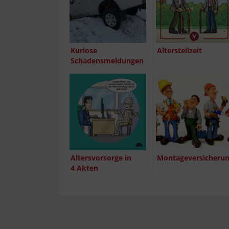
Kurio­se
Alters­teil­zeit
Schadensmeldungen
Alters­vor­sor­ge in
Mon­ta­ge­ver­si­che­ru
4 Akten