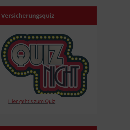
Ver­si­che­rungs­quiz
Hier geht's zum Quiz