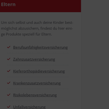
Eltern
Um sich selbst und auch dei­ne Kin­der best­
mög­lichst abzu­si­chern, fin­dest du hier eini­
ge Pro­duk­te spe­zi­ell für Eltern.
Berufs­un­fä­hig­keits­ver­si­che­rung
Zahn­zu­satz­ver­si­che­rung
Kie­fer­or­tho­pä­die­ver­si­che­rung
Kran­ken­zu­satz­ver­si­che­rung
Risi­ko­le­bens­ver­si­che­rung
Unfall­ver­si­che­rung