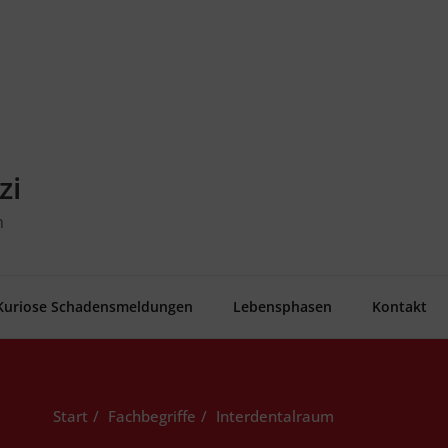
zi
n
Kurio­se Schadensmeldungen
Lebens­pha­sen
Kon­takt
Start
Fachbegriffe
Inter­den­tal­raum