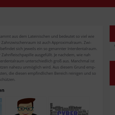
 stammt aus dem Latei­ni­schen und bedeu­tet so viel wie
r Zahn­zwi­schen­raum ist auch Appro­xi­mal­raum. Zwi­
efin­det sich jeweils ein so genann­ter Inter­den­tal­raum.
 Zahn­fleisch­pa­pil­le aus­ge­füllt. Je nach­dem, wie nah
ter­den­tal­raum unter­schied­lich groß aus. Manch­mal ist
 Put­zen nahe­zu unmög­lich wird. Aus die­sem Grund emp­
­ten, die die­sen emp­find­li­chen Bereich rei­ni­gen und so
 schützen.
en