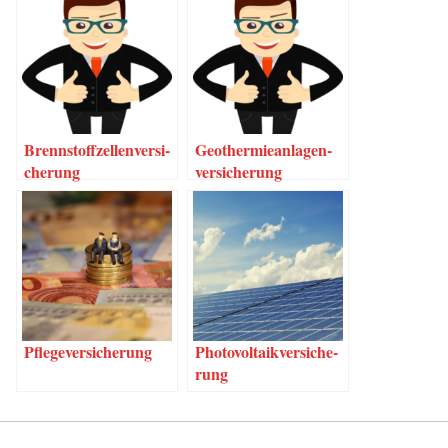
Brenn­stoff­zel­len­ver­si­
Geo­ther­mie­an­la­gen­
che­rung
ver­si­che­rung
Pfle­ge­ver­si­che­rung
Pho­to­vol­ta­ik­ver­si­che­
rung