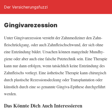
Der Versicherungsfuzzi
Gin­gi­va­re­zes­si­on
Unter Gin­gi­va­re­zes­si­on ver­steht der Zahn­me­di­zi­ner den Zahn­
fleisch­rück­gang, oder auch Zahn­fleisch­schwund, der sich ohne
eine Ent­zün­dung bil­det. Ursa­chen kön­nen man­geln­de Mund­hy­
gie­ne oder aber auch eine fal­sche Putz­tech­nik sein. Eine The­ra­pie
kann nur dann erfol­gen, wenn tat­säch­lich kei­ne Ent­zün­dung des
Zahn­fleischs vor­liegt. Eine ästhe­ti­sche The­ra­pie kann chir­ur­gisch
durch plas­ti­sche Rezes­si­ons­de­ckung oder Trans­plan­ta­ti­on oder
künst­lich durch eine so genann­te Gin­gi­va-Epi­the­se durch­ge­führt
werden.
Das Könn­te Dich Auch Interessieren