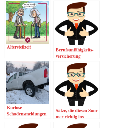
Alters­teil­zeit
Berufs­un­fä­hig­keits­
ver­si­che­rung
Kurio­se
Sät­ze, die die­sen Som­
Schadensmeldungen
mer rich­tig ins
Geld gehen