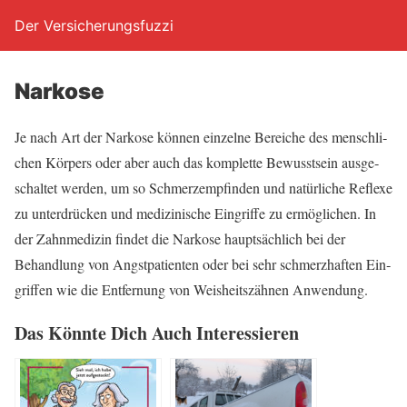
Der Versicherungsfuzzi
Nar­ko­se
Je nach Art der Nar­ko­se kön­nen ein­zel­ne Berei­che des mensch­li­
chen Kör­pers oder aber auch das kom­plet­te Bewusst­sein aus­ge­
schal­tet wer­den, um so Schmerz­emp­fin­den und natür­li­che Refle­xe
zu unter­drü­cken und medi­zi­ni­sche Ein­grif­fe zu ermög­li­chen. In
der Zahn­me­di­zin fin­det die Nar­ko­se haupt­säch­lich bei der
Behand­lung von Angst­pa­ti­en­ten oder bei sehr schmerz­haf­ten Ein­
grif­fen wie die Ent­fer­nung von Weis­heits­zäh­nen Anwendung.
Das Könn­te Dich Auch Interessieren