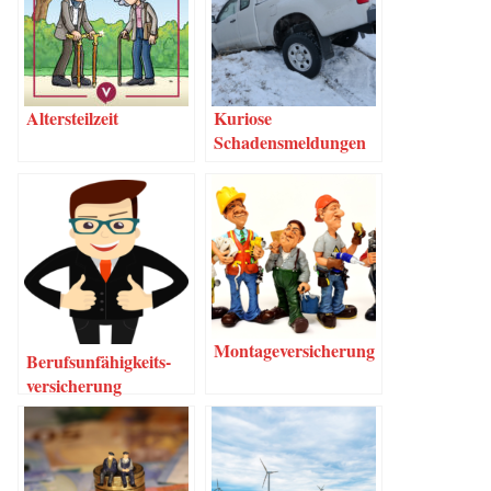
Alters­teil­zeit
Kurio­se
Schadensmeldungen
Mon­ta­ge­ver­si­che­rung
Berufs­un­fä­hig­keits­
ver­si­che­rung