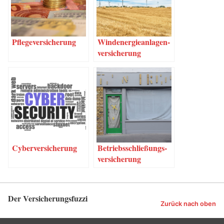
Pfle­ge­ver­si­che­rung
Wind­ener­gie­an­la­gen­
ver­si­che­rung
Cyber­ver­si­che­rung
Betriebs­schlie­ßungs­
ver­si­che­rung
Der Versicherungsfuzzi
Zurück nach oben